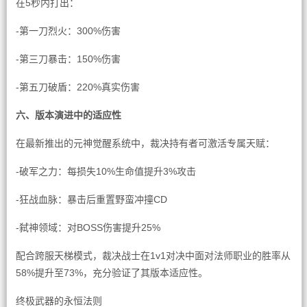
在5秒内打出：
-第一刀烈火：300%伤害
-第三刀暴击：150%伤害
-第五刀破盾：220%真实伤害
六、版本演进中的适应性
在最新推出的元神觉醒系统中，裁决持有者可激活专属天赋：
-破军之力：每损失10%生命值提升3%攻击
-狂战血脉：暴击后重置野蛮冲撞CD
-弑神领域：对BOSS伤害提升25%
配合跨服天梯模式，裁决战士在1v1对决中面对法师职业的胜率从
58%提升至73%，充分验证了其版本适应性。
终极武器的永恒法则