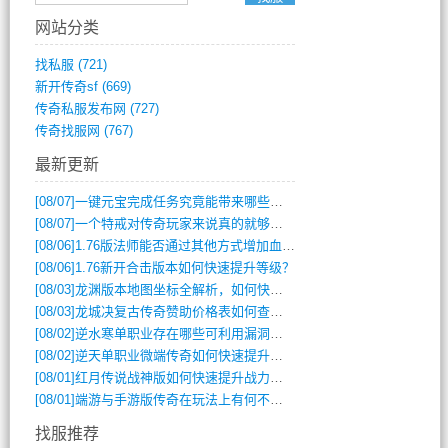
网站分类
找私服
(721)
新开传奇sf
(669)
传奇私服发布网
(727)
传奇找服网
(767)
最新更新
[08/07]
一键元宝完成任务究竟能带来哪些超值优势？
[08/07]
一个特戒对传奇玩家来说真的就够用了吗？
[08/06]
1.76版法师能否通过其他方式增加血量？
[08/06]
1.76新开合击版本如何快速提升等级？
[08/03]
龙渊版本地图坐标全解析，如何快速定位BOSS位置？
[08/03]
龙城决复古传奇赞助价格表如何查询？
[08/02]
逆水寒单职业存在哪些可利用漏洞？如何快速提升战力？
[08/02]
逆天单职业微端传奇如何快速提升战力？新手必看攻略
[08/01]
红月传说战神版如何快速提升战力？新手攻略全解析？
[08/01]
端游与手游版传奇在玩法上有何不同？
找服推荐