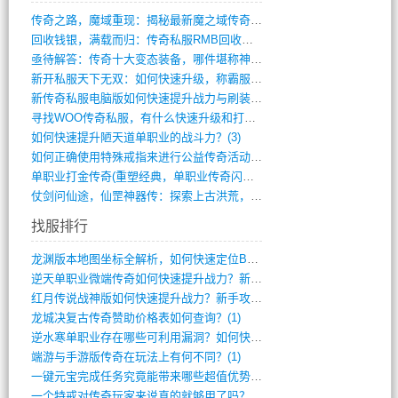
传奇之路，魔域重现：揭秘最新魔之域传奇攻(712)
回收钱银，满载而归：传奇私服RMB回收装(548)
亟待解答：传奇十大变态装备，哪件堪称神器(347)
新开私服天下无双：如何快速升级，称霸服务(681)
新传奇私服电脑版如何快速提升战力与刷装备(835)
寻找WOO传奇私服，有什么快速升级和打宝(864)
如何快速提升陋天道单职业的战斗力？(3)
如何正确使用特殊戒指来进行公益传奇活动？(10)
单职业打金传奇(重塑经典，单职业传奇闪耀(10)
仗剑问仙途，仙罡神器传：探索上古洪荒，揭(813)
找服排行
龙渊版本地图坐标全解析，如何快速定位BO(3)
逆天单职业微端传奇如何快速提升战力？新手(2)
红月传说战神版如何快速提升战力？新手攻略(2)
龙城决复古传奇赞助价格表如何查询？(1)
逆水寒单职业存在哪些可利用漏洞？如何快速(1)
端游与手游版传奇在玩法上有何不同？(1)
一键元宝完成任务究竟能带来哪些超值优势？(0)
一个特戒对传奇玩家来说真的就够用了吗？(0)