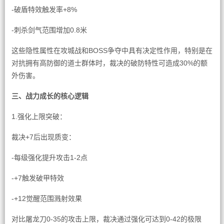
-破盾特效触发率+8%
-刺杀剑气范围增加0.8米
这些隐性属性在攻城战和BOSS争夺中具有决定性作用，特别是在
对抗拥有高防御的道士群体时，裁决的破防特性可造成30%的额
外伤害。
三、战力成长的核心逻辑
1.强化上限突破：
裁决+7后出现质变：
-每级强化提升攻击1-2点
-+7触发破甲特效
-+12觉醒范围溅射效果
对比屠龙刀0-35的攻击上限，裁决通过强化可达到0-42的极限