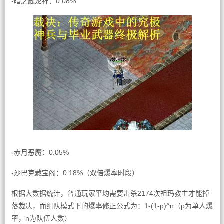
-暗之触龙神：0.08%
-赤月恶魔：0.05%
-沙巴克藏宝阁：0.18%（双倍爆率时段）
根据大数据统计，普通玩家平均需要击杀2174次祖玛教主才能掉
落裁决，而组队模式下的爆率修正公式为：1-(1-p)^n（p为单人爆
率，n为队伍人数）