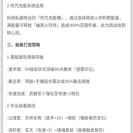
2.符咒充能系统运用
利用私服特设的「符咒充能槽」，通过连续释放火符积攒能量，
满能量可释放「幽冥火符阵」造成300%范围伤害，此为团战收割
核心技。
三、装备打造策略
1.基础属性阈值突破
-道术值：50级前优先突破80点触发「道尊印记」
-暴击率：项链+手镯组合需达成35%暴击阈值
-攻速加成：武器至少强化至攻速+2档位
2.毕业装备路线
-过渡套：天师长袍（道术+15）+银蛇（镶嵌毒伤宝石）
-进阶套：玄天（攻速+3）+镇魂套装（施毒触发易伤）