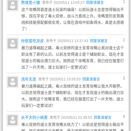
1
熬夜是小猪
发布于 2025/5/11 13:05:27
回复该留言
这个攻略简直是道士玩家的福音！以前玩道士总是觉得输出不
够，现在学会了毒火双修，战斗力直线上升。攻略里的发育路
线和技能搭配都很实用，让我在游戏中如鱼得水，真是太感谢
了！
2
你很爱吃凉皮
发布于 2025/5/11 13:37:43
回复该留言
暴力道尊崛起之路，毒火双修的道士发育攻略让我对道士这个
职业有了新的认识。以前总觉得道士是个辅助职业，现在才发
现道士的输出潜力巨大。按照这个攻略发育，我已经在服里打
出了一片天地，道士玩家们一定要试试！
3
流年无恙
发布于 2025/5/11 15:05:53
回复该留言
暴力道尊崛起之路，毒火双修的道士发育攻略让我大开眼界。
以前总觉得道士是个辅助职业，现在才发现道士的输出潜力巨
大。按照这个攻略发育，我已经在服里打出了一片天地，道士
玩家们一定要试试！
4
长不大的小祸害
发布于 2025/5/11 22:39:55
回复该留言
毒火双修的道士发育攻略太给力了！以前总是觉得道士输出不
够，现在按照这个攻略走，暴力道尊崛起之路真的不是梦。毒