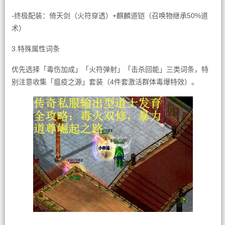
-终极配装：倚天剑（火符穿透）+麒麟道铠（召唤物继承50%道
术）
3.特殊属性词条
优先选择「毒伤加成」「火符弹射」「击杀回能」三类词条，特
别注意收集「瘟疫之源」套装（4件套激活群体毒爆特效）。