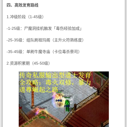
四、高效发育路线
1.冲级阶段（1-45级）
-1-25级：尸魔洞挂机触发「毒伤经验加成」
-25-35级：组队刷祖玛阁（主升火符熟练度）
-35-45级：单刷牛魔寺庙（卡位毒杀祭司）
2.资源积累期（45-50级）