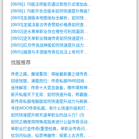
[08/06]
1.76版法师能否通过其他方式增加血量？
[08/06]
1.76新开合击版本如何快速提升等级？
[08/03]
龙渊版本地图坐标全解析，如何快速定位BOSS位置？
[08/03]
龙城决复古传奇赞助价格表如何查询？
[08/02]
逆水寒单职业存在哪些可利用漏洞？如何快速提升战力？
[08/02]
逆天单职业微端传奇如何快速提升战力？新手必看攻略
[08/01]
红月传说战神版如何快速提升战力？新手攻略全解析？
[08/01]
端游与手游版传奇在玩法上有何不同？
找服推荐
传奇之路，魔域重现：揭秘最新魔之域传奇攻(712)
回收钱银，满载而归：传奇私服RMB回收装(548)
亟待解答：传奇十大变态装备，哪件堪称神器(347)
新开私服天下无双：如何快速升级，称霸服务(681)
新传奇私服电脑版如何快速提升战力与刷装备(835)
寻找WOO传奇私服，有什么快速升级和打宝(864)
如何快速提升陋天道单职业的战斗力？(3)
如何正确使用特殊戒指来进行公益传奇活动？(10)
单职业打金传奇(重塑经典，单职业传奇闪耀(10)
仗剑问仙途，仙罡神器传：探索上古洪荒，揭(813)