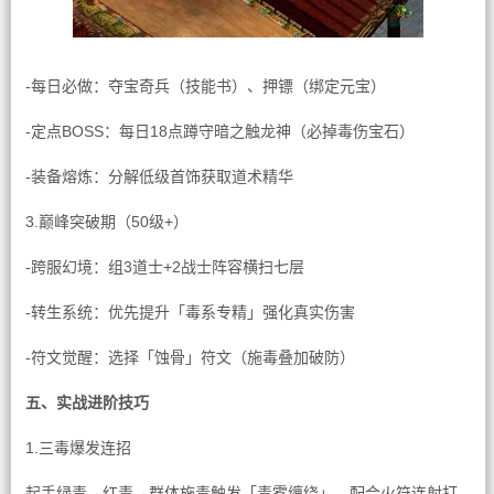
-每日必做：夺宝奇兵（技能书）、押镖（绑定元宝）
-定点BOSS：每日18点蹲守暗之触龙神（必掉毒伤宝石）
-装备熔炼：分解低级首饰获取道术精华
3.巅峰突破期（50级+）
-跨服幻境：组3道士+2战士阵容横扫七层
-转生系统：优先提升「毒系专精」强化真实伤害
-符文觉醒：选择「蚀骨」符文（施毒叠加破防）
五、实战进阶技巧
1.三毒爆发连招
起手绿毒→红毒→群体施毒触发「毒雾缠绕」，配合火符连射打