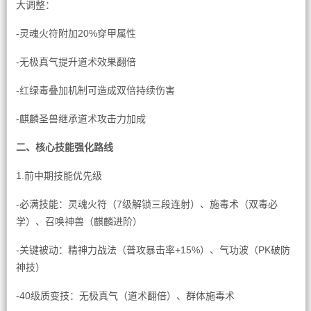
大调整：
-灵魂火符附加20%穿甲属性
-无极真气提升道术效果翻倍
-红绿毒叠加机制可造成双倍持续伤害
-麒麟圣兽继承道术攻击力加成
二、核心技能强化路线
1.前中期技能优先级
-必满技能：灵魂火符（7级解锁三段连射）、施毒术（双毒必
学）、召唤神兽（麒麟进阶）
-关键被动：精神力战法（普攻暴击率+15%）、气功波（PK破防
神技）
-40级质变技：无极真气（道术翻倍）、群体施毒术