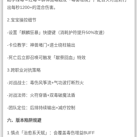
出每秒1200+的混合伤害。
2.宝宝操控细节
-设置「麒麟狂暴」快捷键（消耗护符提升50%攻速）
-卡位教学：神兽堵门+道士绕柱输出
-死亡后立即召唤可触发「献祭回血」特效
3.跨职业对抗策略
-对战战士：毒伤风筝流+气功波打断烈火
-对战法师：火符穿盾+双毒破魔法盾
-团队定位：后排持续输出+减疗控制
六、版本陷阱规避
1.慎点「治愈系天赋」：会覆盖毒伤增益BUFF