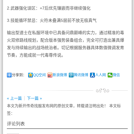
2.武器强化误区：+7后优先镶嵌而非继续强化
3.技能循环禁忌：火符未叠满5层前不放无极真气
输出型道士在私服环境中已具备问鼎巅峰的实力，通过精准的毒
火双修路线规划，配合版本强势装备组合，完全可打造出兼具爆
发与持续输出的战场统治者。切记根据服务器具体数值微调发育
节奏，方能成就一代毒尊传说。
分享到：
QQ空间
新浪微博
腾讯微博
人人网
微信
« 上一篇
下一篇 »
本文为新开传奇找服发布网的原创文章，转载请注明出处！ 本文标
签：
评论列表