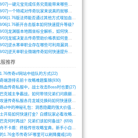
8/07]
一键元宝完成任务究竟能带来哪些超值优势？
8/07]
一个特戒对传奇玩家来说真的就够用了吗？
8/06]
1.76版法师能否通过其他方式增加血量？
8/06]
1.76新开合击版本如何快速提升等级？
8/03]
龙渊版本地图坐标全解析，如何快速定位BOSS位置？
8/03]
龙城决复古传奇赞助价格表如何查询？
8/02]
逆水寒单职业存在哪些可利用漏洞？如何快速提升战力？
8/02]
逆天单职业微端传奇如何快速提升战力？新手必看攻略
找服推荐
1.76传奇sf网站中组队的方式(22)
奇端游排名前十攻略难题集锦(930)
热血传奇私服中，战士攻击Boss时也要(27)
沙巴克城主争霸战，如何带领兄弟们问鼎巅峰(565)
满攻速传奇私服赤月龙城兑换码如何快速获取(676)
传奇sf中的神秘礼包：洞悉隐藏的强大价值(427)
道士开局如何快速打金？白嫖玩家必看攻略(5)
巴克何时再战？兄弟们该如何备战？(659)
方舟不卡盾：终极传世攻略宝典，新手小白逆(495)
的1.76金币传奇SF哪里可以刷降魔戒(18)