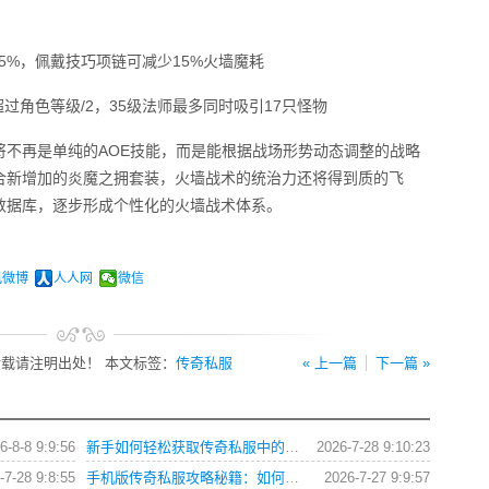
5%，佩戴技巧项链可减少15%火墙魔耗
过角色等级/2，35级法师最多同时吸引17只怪物
将不再是单纯的AOE技能，而是能根据战场形势动态调整的战略
配合新增加的炎魔之拥套装，火墙战术的统治力还将得到质的飞
数据库，逐步形成个性化的火墙战术体系。
讯微博
人人网
微信
载请注明出处！ 本文标签：
传奇私服
« 上一篇
下一篇 »
6-8-8 9:9:56
新手如何轻松获取传奇私服中的各类游戏礼包？
2026-7-28 9:10:23
-7-28 9:8:55
手机版传奇私服攻略秘籍：如何快速提升战力？
2026-7-27 9:9:57