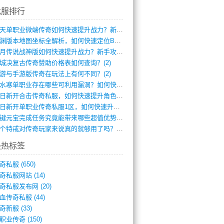
找服排行
逆天单职业微端传奇如何快速提升战力？新手(4)
龙渊版本地图坐标全解析，如何快速定位BO(3)
红月传说战神版如何快速提升战力？新手攻略(3)
城决复古传奇赞助价格表如何查询？(2)
游与手游版传奇在玩法上有何不同？(2)
逆水寒单职业存在哪些可利用漏洞？如何快速(1)
今日新开合击传奇私服，如何快速提升角色战(0)
今日新开单职业传奇私服1区，如何快速升级(0)
一键元宝完成任务究竟能带来哪些超值优势？(0)
一个特戒对传奇玩家来说真的就够用了吗？(0)
最热标签
奇私服
(650)
奇私服网站
(14)
奇私服发布网
(20)
血传奇私服
(44)
奇新服
(33)
职业传奇
(150)