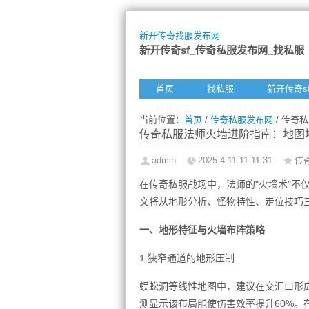
新开传奇找服发布网
新开传奇sf_传奇私服发布网_找私服
首页
找私服
新开传奇s
给我留言
找服订阅
网
当前位置：
首页
/
传奇私服发布网
/ 传奇
传奇私服法师火墙进阶指南：地图
admin
2025-4-11 11:11:31
传
在传奇私服战场中，法师的"火墙术"不
文将从地形分析、怪物特性、走位技巧
一、地形特征与火墙布阵策略
1.狭窄通道的地形压制
蜈蚣洞等线性地图中，建议在交汇口形成
测显示该布局能使伤害效率提升60%