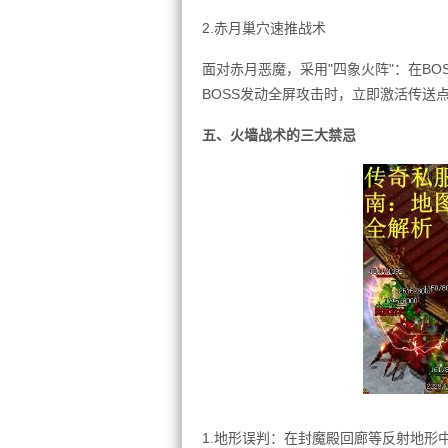
2.赤月巢穴速推战术
面对赤月恶魔，采用"四象火阵"：在B
BOSS发动全屏攻击时，立即激活传送点(
五、火墙战术的三大禁忌
1.地形误判：在封魔殿回廊等反射地形