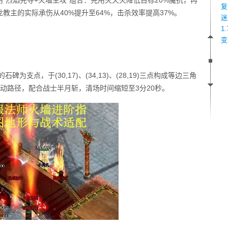
"烈焰先导+火墙主攻"组合：先用灭天火降低目标20%魔抗，再
复
教主的实际承伤从40%提升至64%，击杀效率提高37%。
迷
1
变
碑为支点，于(30,17)、(34,13)、(28,19)三点构成等边三角
动路径，配合战士半月斩，清场时间缩短至3分20秒。