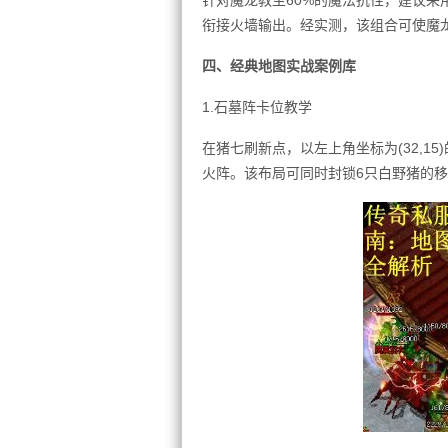
针对魔龙教主60%的魔法抗性，建议采用
衔接火墙输出。经实测，该组合可使魔龙
四、经典地图实战案例库
1.石墓阵卡位教学
在猪七刷新点，以左上角坐标为(32,15)的石
火阵。该布局可同时封锁6只白野猪的移