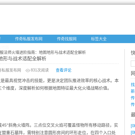
f
传奇私服发布网
传奇找服网
标签大全
站地图
私服法师火墙进阶指南：地图地形与战术适配全解析
地形与战术适配全解析
奇私服发布网
831
次阅读
查看评论
仅是最具视觉冲击的技能，更是决定团队推进效率的核心战术。本
找
三个维度，深度解析如何根据地图特征最大化火墙战略价值。
新
传
传
45°斜角火墙阵。三点位交叉火焰可覆盖怪物所有移动路径，实
[0
。在盟重石墓阵，需特别注意圆形房间的环形走位，在四个入口处
[0