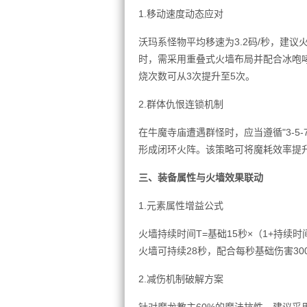
1.移动速度动态应对
沃玛系怪物平均移速为3.2码/秒，建议
时，需采用重叠式火墙布局并配合冰咆
烧次数可从3次提升至5次。
2.群体仇恨连锁机制
在牛魔寺庙遭遇群怪时，应当遵循"3-5
形成闭环火阵。该策略可将魔耗效率提升
三、装备属性与火墙效果联动
1.元素属性增益公式
火墙持续时间T=基础15秒×（1+持续时
火墙可持续28秒，配合每秒基础伤害30
2.减伤机制破解方案