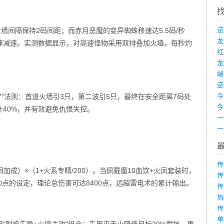
火墙间隔保持2码间距；而赤月恶魔的变异蜘蛛移速达5.5码/秒
哮减速。实测数据显示，对高速怪物采用双排叠加火墙，每秒灼
龙
端
-7"法则：首道火墙引3只，第二波引5只，最终在安全距离7码处
40%，并有效避免仇恨失控。
传
间加成）×（1+火系专精/200）。当佩戴魔10血饮+火凤套装时，
传
0点的设定，理论总伤害可达8400点，远超雷电术的累计输出。
传
热
传
单