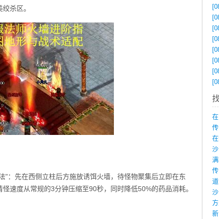
[0
美绞杀区。
[0
[0
[0
[0
[0
[0
[0
在
传
在
法"：先在西侧立柱后方施放诱饵火墙，待怪物聚集后立即在东
怪速度从常规的3分钟压缩至90秒，同时降低50%的药品消耗。
沙
新