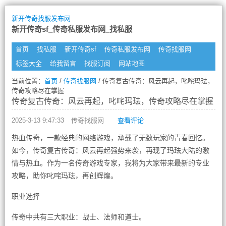
新开传奇找服发布网
新开传奇sf_传奇私服发布网_找私服
首页
找私服
新开传奇sf
传奇私服发布网
传奇找服网
标签大全
给我留言
找服订阅
网站地图
当前位置：
首页
/
传奇找服网
/ 传奇复古传奇：风云再起，叱咤玛珐，
传奇攻略尽在掌握
传奇复古传奇：风云再起，叱咤玛珐，传奇攻略尽在掌握
2025-3-13 9:47:33
传奇找服网
查看评论
热血传奇，一款经典的网络游戏，承载了无数玩家的青春回忆。
如今，传奇复古传奇：风云再起强势来袭，再现了玛珐大陆的激
情与热血。作为一名传奇游戏专家，我将为大家带来最新的专业
攻略，助你叱咤玛珐，再创辉煌。
职业选择
传奇中共有三大职业：战士、法师和道士。