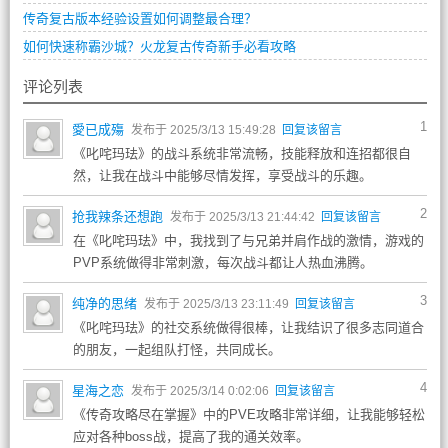
传奇复古版本经验设置如何调整最合理？
如何快速称霸沙城？火龙复古传奇新手必看攻略
评论列表
1
愛已成殤
发布于 2025/3/13 15:49:28
回复该留言
《叱咤玛珐》的战斗系统非常流畅，技能释放和连招都很自
然，让我在战斗中能够尽情发挥，享受战斗的乐趣。
2
抢我辣条还想跑
发布于 2025/3/13 21:44:42
回复该留言
在《叱咤玛珐》中，我找到了与兄弟并肩作战的激情，游戏的
PVP系统做得非常刺激，每次战斗都让人热血沸腾。
3
纯净的思绪
发布于 2025/3/13 23:11:49
回复该留言
《叱咤玛珐》的社交系统做得很棒，让我结识了很多志同道合
的朋友，一起组队打怪，共同成长。
4
星海之恋
发布于 2025/3/14 0:02:06
回复该留言
《传奇攻略尽在掌握》中的PVE攻略非常详细，让我能够轻松
应对各种boss战，提高了我的通关效率。