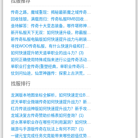
找服推荐
传奇之路，魔域重现：揭秘最新魔之域传奇攻(712)
回收钱银，满载而归：传奇私服RMB回收装(548)
亟待解答：传奇十大变态装备，哪件堪称神器(347)
新开私服天下无双：如何快速升级，称霸服务(681)
新传奇私服电脑版如何快速提升战力与刷装备(835)
寻找WOO传奇私服，有什么快速升级和打宝(864)
如何快速提升陋天道单职业的战斗力？(3)
如何正确使用特殊戒指来进行公益传奇活动？(10)
单职业打金传奇(重塑经典，单职业传奇闪耀(10)
仗剑问仙途，仙罡神器传：探索上古洪荒，揭(813)
找服排行
龙渊版本地图坐标全解析，如何快速定位BO(3)
逆天单职业微端传奇如何快速提升战力？新手(2)
红月传说战神版如何快速提升战力？新手攻略(2)
龙城决复古传奇赞助价格表如何查询？(1)
逆水寒单职业存在哪些可利用漏洞？如何快速(1)
端游与手游版传奇在玩法上有何不同？(1)
一键元宝完成任务究竟能带来哪些超值优势？(0)