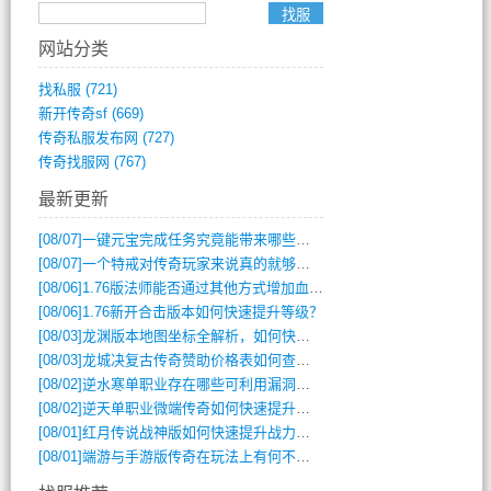
网站分类
找私服
(721)
新开传奇sf
(669)
传奇私服发布网
(727)
传奇找服网
(767)
最新更新
[08/07]
一键元宝完成任务究竟能带来哪些超值优势？
[08/07]
一个特戒对传奇玩家来说真的就够用了吗？
[08/06]
1.76版法师能否通过其他方式增加血量？
[08/06]
1.76新开合击版本如何快速提升等级？
[08/03]
龙渊版本地图坐标全解析，如何快速定位BOSS位置？
[08/03]
龙城决复古传奇赞助价格表如何查询？
[08/02]
逆水寒单职业存在哪些可利用漏洞？如何快速提升战力？
[08/02]
逆天单职业微端传奇如何快速提升战力？新手必看攻略
[08/01]
红月传说战神版如何快速提升战力？新手攻略全解析？
[08/01]
端游与手游版传奇在玩法上有何不同？