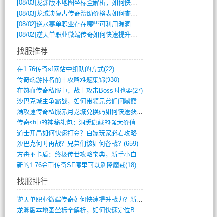
[08/03]
龙渊版本地图坐标全解析，如何快速定位BOSS位置？
[08/03]
龙城决复古传奇赞助价格表如何查询？
[08/02]
逆水寒单职业存在哪些可利用漏洞？如何快速提升战力？
[08/02]
逆天单职业微端传奇如何快速提升战力？新手必看攻略
找服推荐
在1.76传奇sf网站中组队的方式(22)
传奇端游排名前十攻略难题集锦(930)
在热血传奇私服中，战士攻击Boss时也要(27)
沙巴克城主争霸战，如何带领兄弟们问鼎巅峰(565)
满攻速传奇私服赤月龙城兑换码如何快速获取(676)
传奇sf中的神秘礼包：洞悉隐藏的强大价值(427)
道士开局如何快速打金？白嫖玩家必看攻略(5)
沙巴克何时再战？兄弟们该如何备战？(659)
方舟不卡盾：终极传世攻略宝典，新手小白逆(495)
新的1.76金币传奇SF哪里可以刷降魔戒(18)
找服排行
逆天单职业微端传奇如何快速提升战力？新手(4)
龙渊版本地图坐标全解析，如何快速定位BO(3)