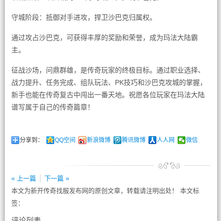
守城阶段：抵御对手进攻，捍卫沙巴克归属权。
通过攻占沙巴克，可获得丰厚的奖励和荣誉，成为玛法大陆霸
主。
征战沙场，问鼎群雄，是传奇玩家的终极目标。通过职业选择、
战力提升、任务完成、组队玩法、PK技巧和沙巴克攻城的掌握，
新手也能在传奇复古中闯出一番天地。祝愿各位玩家在玛法大陆
谱写属于自己的传奇篇章！
分享到：
QQ空间
新浪微博
腾讯微博
人人网
微信
« 上一篇
下一篇 »
本文为新开传奇找服发布网的原创文章，转载请注明出处！ 本文标
签：
评论列表