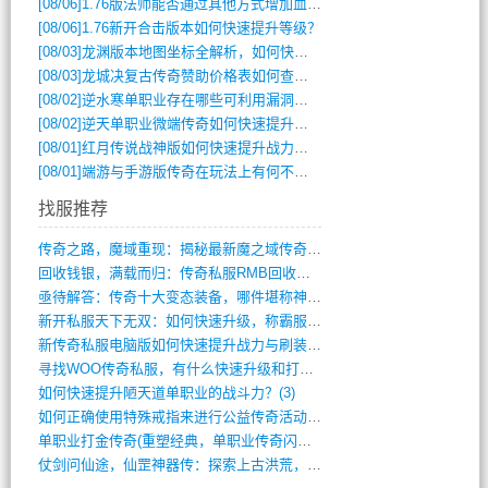
[08/06]
1.76版法师能否通过其他方式增加血量？
[08/06]
1.76新开合击版本如何快速提升等级？
[08/03]
龙渊版本地图坐标全解析，如何快速定位BOSS位置？
[08/03]
龙城决复古传奇赞助价格表如何查询？
[08/02]
逆水寒单职业存在哪些可利用漏洞？如何快速提升战力？
[08/02]
逆天单职业微端传奇如何快速提升战力？新手必看攻略
[08/01]
红月传说战神版如何快速提升战力？新手攻略全解析？
[08/01]
端游与手游版传奇在玩法上有何不同？
找服推荐
传奇之路，魔域重现：揭秘最新魔之域传奇攻(712)
回收钱银，满载而归：传奇私服RMB回收装(548)
亟待解答：传奇十大变态装备，哪件堪称神器(347)
新开私服天下无双：如何快速升级，称霸服务(681)
新传奇私服电脑版如何快速提升战力与刷装备(835)
寻找WOO传奇私服，有什么快速升级和打宝(864)
如何快速提升陋天道单职业的战斗力？(3)
如何正确使用特殊戒指来进行公益传奇活动？(10)
单职业打金传奇(重塑经典，单职业传奇闪耀(10)
仗剑问仙途，仙罡神器传：探索上古洪荒，揭(813)