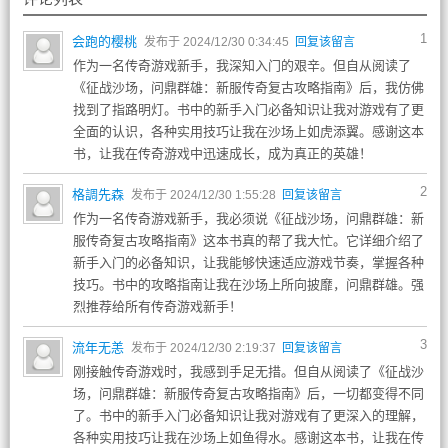
1
会跑的樱桃
发布于 2024/12/30 0:34:45
回复该留言
作为一名传奇游戏新手，我深知入门的艰辛。但自从阅读了
《征战沙场，问鼎群雄：新服传奇复古攻略指南》后，我仿佛
找到了指路明灯。书中的新手入门必备知识让我对游戏有了更
全面的认识，各种实用技巧让我在沙场上如虎添翼。感谢这本
书，让我在传奇游戏中迅速成长，成为真正的英雄！
2
格調先森
发布于 2024/12/30 1:55:28
回复该留言
作为一名传奇游戏新手，我必须说《征战沙场，问鼎群雄：新
服传奇复古攻略指南》这本书真的帮了我大忙。它详细介绍了
新手入门的必备知识，让我能够快速适应游戏节奏，掌握各种
技巧。书中的攻略指南让我在沙场上所向披靡，问鼎群雄。强
烈推荐给所有传奇游戏新手！
3
流年无恙
发布于 2024/12/30 2:19:37
回复该留言
刚接触传奇游戏时，我感到手足无措。但自从阅读了《征战沙
场，问鼎群雄：新服传奇复古攻略指南》后，一切都变得不同
了。书中的新手入门必备知识让我对游戏有了更深入的理解，
各种实用技巧让我在沙场上如鱼得水。感谢这本书，让我在传