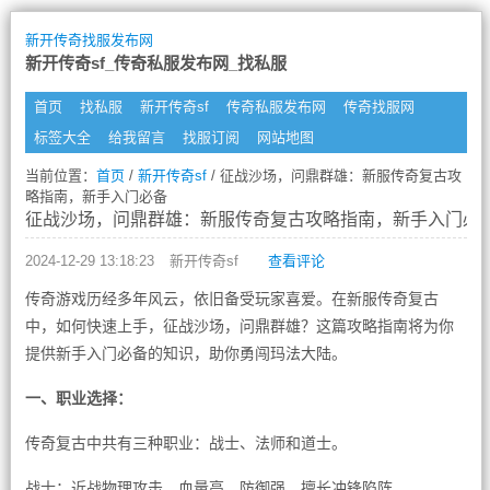
新开传奇找服发布网
新开传奇sf_传奇私服发布网_找私服
首页
找私服
新开传奇sf
传奇私服发布网
传奇找服网
标签大全
给我留言
找服订阅
网站地图
当前位置：
首页
/
新开传奇sf
/ 征战沙场，问鼎群雄：新服传奇复古攻
略指南，新手入门必备
征战沙场，问鼎群雄：新服传奇复古攻略指南，新手入门必
2024-12-29 13:18:23
新开传奇sf
查看评论
传奇游戏历经多年风云，依旧备受玩家喜爱。在新服传奇复古
中，如何快速上手，征战沙场，问鼎群雄？这篇攻略指南将为你
提供新手入门必备的知识，助你勇闯玛法大陆。
一、职业选择：
传奇复古中共有三种职业：战士、法师和道士。
战士：近战物理攻击，血量高，防御强，擅长冲锋陷阵。