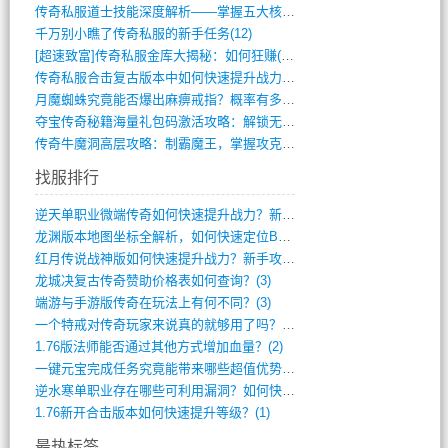
传奇私服道士技能深度解析——掌握五大核心(956)
千万别小瞧了传奇私服的新手任务(12)
[超速致富]传奇私服金库大揭秘：如何狂赚(590)
传奇私服合击复古版本中如何快速提升战力与(917)
月魔蜘蛛究竟能否爆出麻痹戒指？概率有多大(11)
夺宝传奇秘籍海量礼包码激活攻略：解锁无限(587)
传奇牛魔洞高层攻略：制霸魔王，掌握攻克要(12)
找服排行
逆天单职业微端传奇如何快速提升战力？新手(4)
龙渊版本地图坐标全解析，如何快速定位BO(4)
红月传说战神版如何快速提升战力？新手攻略(3)
龙城决复古传奇赞助价格表如何查询？(3)
端游与手游版传奇在玩法上有何不同？(3)
一个特戒对传奇玩家来说真的就够用了吗？(2)
1.76版法师能否通过其他方式增加血量？(2)
一键元宝完成任务究竟能带来哪些超值优势？(1)
逆水寒单职业存在哪些可利用漏洞？如何快速(1)
1.76新开合击版本如何快速提升等级？(1)
最热标签