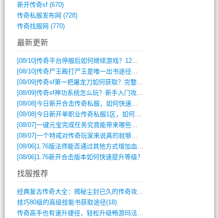
新开传奇sf
(670)
传奇私服发布网
(728)
传奇找服网
(770)
最新更新
[08/10]
传奇平台停服后如何继续游戏？12月6日停服影响攻略吗？
[08/10]
传奇尸王殿打尸王是唯一出书途径吗？
[08/09]
传奇sf第一把屠龙刀如何获取？完整攻略揭秘
[08/09]
传奇sf神功系统怎么玩？新手入门攻略全解析
[08/08]
今日新开合击传奇私服，如何快速提升角色战力？
[08/08]
今日新开单职业传奇私服1区，如何快速升级与获取顶级装备？
[08/07]
一键元宝完成任务究竟能带来哪些超值优势？
[08/07]
一个特戒对传奇玩家来说真的就够用了吗？
[08/06]
1.76版法师能否通过其他方式增加血量？
[08/06]
1.76新开合击版本如何快速提升等级？
找服推荐
经典复古传奇大全：揭秘尘封已久的传奇攻略(348)
技巧80级的高级技能书获取途径(18)
传奇高手也有速升捷径，轻松升级畅游玛法(11)