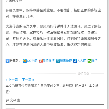
5.保持冷静：
在暴风雨中，保持冷静至关重要。不要慌乱，按照正确的步骤应
对，提高生存几率。
大海传奇的汪洋之中，暴风雨的传说并非无法破译。通过了解征
兆、遵循攻略、掌握技巧，航海探秘者就能规避灾难，寻得宝
藏，并扬名天下。航海永远伴随着风险，时刻保持谨慎和敬畏之
心，才能在波涛汹涌的大海中劈波斩浪，抵达成功的彼岸。
分享到：
QQ空间
新浪微博
腾讯微博
人人网
微信
« 上一篇
下一篇 »
本文为新开传奇找服发布网的原创文章，转载请注明出处！ 本文标
签：
评论列表