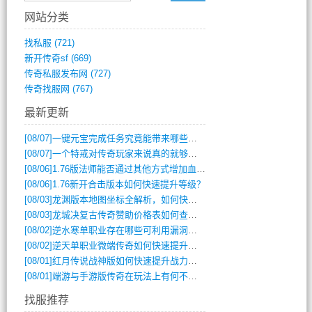
网站分类
找私服
(721)
新开传奇sf
(669)
传奇私服发布网
(727)
传奇找服网
(767)
最新更新
[08/07]
一键元宝完成任务究竟能带来哪些超值优势？
[08/07]
一个特戒对传奇玩家来说真的就够用了吗？
[08/06]
1.76版法师能否通过其他方式增加血量？
[08/06]
1.76新开合击版本如何快速提升等级？
[08/03]
龙渊版本地图坐标全解析，如何快速定位BOSS位置？
[08/03]
龙城决复古传奇赞助价格表如何查询？
[08/02]
逆水寒单职业存在哪些可利用漏洞？如何快速提升战力？
[08/02]
逆天单职业微端传奇如何快速提升战力？新手必看攻略
[08/01]
红月传说战神版如何快速提升战力？新手攻略全解析？
[08/01]
端游与手游版传奇在玩法上有何不同？
找服推荐