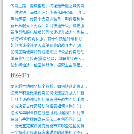
传奇之路，魔域重现：揭秘最新魔之域传奇攻(712)
回收钱银，满载而归：传奇私服RMB回收装(548)
亟待解答：传奇十大变态装备，哪件堪称神器(347)
新开私服天下无双：如何快速升级，称霸服务(681)
新传奇私服电脑版如何快速提升战力与刷装备(835)
寻找WOO传奇私服，有什么快速升级和打宝(864)
如何快速提升陋天道单职业的战斗力？(3)
如何正确使用特殊戒指来进行公益传奇活动？(10)
单职业打金传奇(重塑经典，单职业传奇闪耀(10)
仗剑问仙途，仙罡神器传：探索上古洪荒，揭(813)
找服排行
龙渊版本地图坐标全解析，如何快速定位BO(3)
逆天单职业微端传奇如何快速提升战力？新手(2)
红月传说战神版如何快速提升战力？新手攻略(2)
龙城决复古传奇赞助价格表如何查询？(1)
逆水寒单职业存在哪些可利用漏洞？如何快速(1)
端游与手游版传奇在玩法上有何不同？(1)
一键元宝完成任务究竟能带来哪些超值优势？(0)
一个特戒对传奇玩家来说真的就够用了吗？(0)