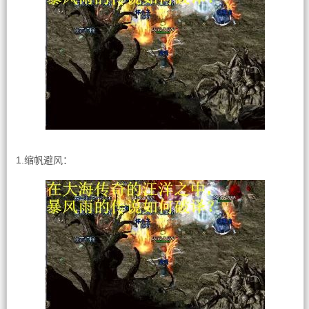
1.缩帆避风：