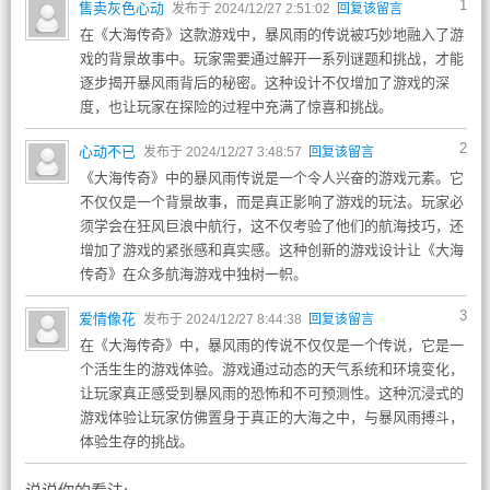
1
售卖灰色心动
发布于 2024/12/27 2:51:02
回复该留言
在《大海传奇》这款游戏中，暴风雨的传说被巧妙地融入了游
戏的背景故事中。玩家需要通过解开一系列谜题和挑战，才能
逐步揭开暴风雨背后的秘密。这种设计不仅增加了游戏的深
度，也让玩家在探险的过程中充满了惊喜和挑战。
2
心动不已
发布于 2024/12/27 3:48:57
回复该留言
《大海传奇》中的暴风雨传说是一个令人兴奋的游戏元素。它
不仅仅是一个背景故事，而是真正影响了游戏的玩法。玩家必
须学会在狂风巨浪中航行，这不仅考验了他们的航海技巧，还
增加了游戏的紧张感和真实感。这种创新的游戏设计让《大海
传奇》在众多航海游戏中独树一帜。
3
爱情像花
发布于 2024/12/27 8:44:38
回复该留言
在《大海传奇》中，暴风雨的传说不仅仅是一个传说，它是一
个活生生的游戏体验。游戏通过动态的天气系统和环境变化，
让玩家真正感受到暴风雨的恐怖和不可预测性。这种沉浸式的
游戏体验让玩家仿佛置身于真正的大海之中，与暴风雨搏斗，
体验生存的挑战。