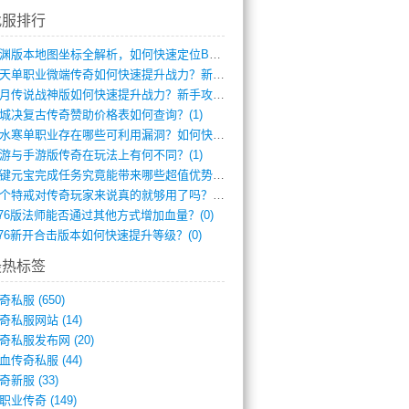
找服排行
龙渊版本地图坐标全解析，如何快速定位BO(3)
逆天单职业微端传奇如何快速提升战力？新手(2)
红月传说战神版如何快速提升战力？新手攻略(2)
城决复古传奇赞助价格表如何查询？(1)
逆水寒单职业存在哪些可利用漏洞？如何快速(1)
游与手游版传奇在玩法上有何不同？(1)
一键元宝完成任务究竟能带来哪些超值优势？(0)
一个特戒对传奇玩家来说真的就够用了吗？(0)
.76版法师能否通过其他方式增加血量？(0)
.76新开合击版本如何快速提升等级？(0)
最热标签
奇私服
(650)
奇私服网站
(14)
奇私服发布网
(20)
血传奇私服
(44)
奇新服
(33)
职业传奇
(149)