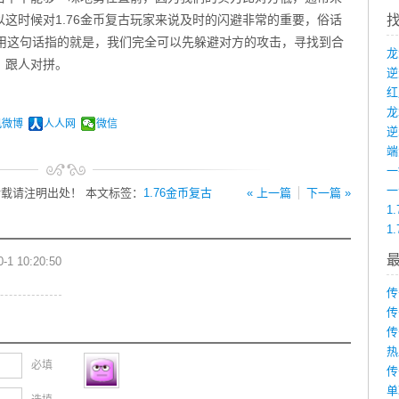
这时候对1.76金币复古玩家来说及时的闪避非常的重要，俗话
话用这句话指的就是，我们完全可以先躲避对方的攻击，寻找到合
，跟人对拼。
龙
讯微博
人人网
微信
端
载请注明出处！ 本文标签：
1.76金币复古
« 上一篇
下一篇 »
1
1
0-1 10:20:50
传
传
传
热
必填
传
单