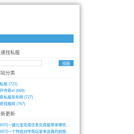
快速找私服
网站分类
私服
(721)
开传奇sf
(669)
奇私服发布网
(727)
奇找服网
(767)
最新更新
8/07]
一键元宝完成任务究竟能带来哪些超值优势？
8/07]
一个特戒对传奇玩家来说真的就够用了吗？