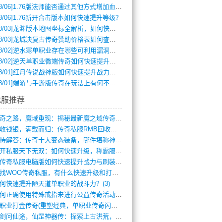
8/06]
1.76版法师能否通过其他方式增加血量？
8/06]
1.76新开合击版本如何快速提升等级？
8/03]
龙渊版本地图坐标全解析，如何快速定位BOSS位置？
8/03]
龙城决复古传奇赞助价格表如何查询？
8/02]
逆水寒单职业存在哪些可利用漏洞？如何快速提升战力？
8/02]
逆天单职业微端传奇如何快速提升战力？新手必看攻略
8/01]
红月传说战神版如何快速提升战力？新手攻略全解析？
8/01]
端游与手游版传奇在玩法上有何不同？
找服推荐
传奇之路，魔域重现：揭秘最新魔之域传奇攻(712)
回收钱银，满载而归：传奇私服RMB回收装(548)
亟待解答：传奇十大变态装备，哪件堪称神器(347)
新开私服天下无双：如何快速升级，称霸服务(681)
新传奇私服电脑版如何快速提升战力与刷装备(835)
寻找WOO传奇私服，有什么快速升级和打宝(864)
何快速提升陋天道单职业的战斗力？(3)
如何正确使用特殊戒指来进行公益传奇活动？(10)
单职业打金传奇(重塑经典，单职业传奇闪耀(10)
仗剑问仙途，仙罡神器传：探索上古洪荒，揭(813)