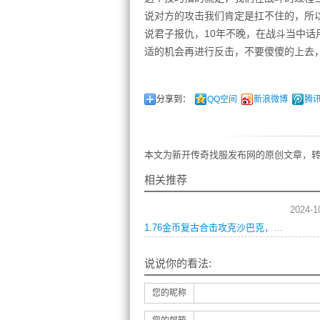
说对方的攻击我们肯定是扛不住的，所以
说君子报仇，10年不晚，在战斗当中
适的机会再进行反击，不要傻傻的上去
分享到：
QQ空间
新浪微博
腾
本文为新开传奇找服发布网的原创文章，转
相关推荐
2024-1
1.76金币复古合击攻克沙巴克，勇夺龙椅的终极攻略
说说你的看法:
您的昵称