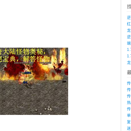
龙
端
1
1
传
传
传
热
传
单
复
迷