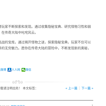
要玩家不断探索和发现。通过收集隐秘宝典、研究怪物习性和弱
，在传奇大陆中叱咤风云。
挑战的宝库。通过揭开怪物之谜，探索隐秘宝典，玩家不仅可以
界的无穷魅力。愿你在传奇大陆的冒险中，不断发现新的奥秘，
讯微博
人人网
微信
载请注明出处！ 本文标签：
« 上一篇
下一篇 »
1