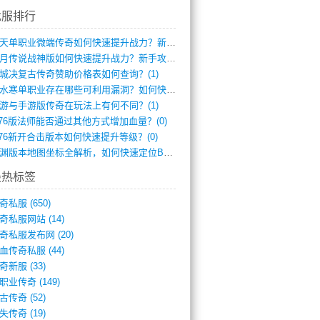
找服排行
逆天单职业微端传奇如何快速提升战力？新手(2)
红月传说战神版如何快速提升战力？新手攻略(2)
城决复古传奇赞助价格表如何查询？(1)
逆水寒单职业存在哪些可利用漏洞？如何快速(1)
游与手游版传奇在玩法上有何不同？(1)
.76版法师能否通过其他方式增加血量？(0)
.76新开合击版本如何快速提升等级？(0)
龙渊版本地图坐标全解析，如何快速定位BO(0)
最热标签
奇私服
(650)
奇私服网站
(14)
奇私服发布网
(20)
血传奇私服
(44)
奇新服
(33)
职业传奇
(149)
古传奇
(52)
失传奇
(19)