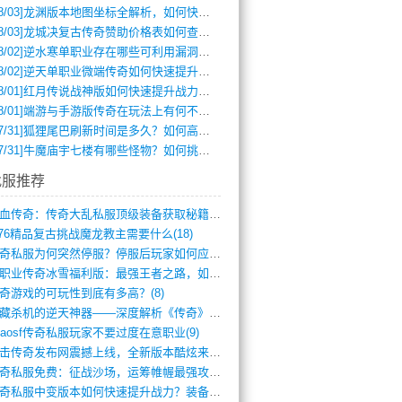
8/03]
龙渊版本地图坐标全解析，如何快速定位BOSS位置？
8/03]
龙城决复古传奇赞助价格表如何查询？
8/02]
逆水寒单职业存在哪些可利用漏洞？如何快速提升战力？
8/02]
逆天单职业微端传奇如何快速提升战力？新手必看攻略
8/01]
红月传说战神版如何快速提升战力？新手攻略全解析？
8/01]
端游与手游版传奇在玩法上有何不同？
7/31]
狐狸尾巴刷新时间是多久？如何高效获取传奇手游中的狐狸尾巴？
7/31]
牛魔庙宇七楼有哪些怪物？如何挑战它们？
找服推荐
热血传奇：传奇大乱私服顶级装备获取秘籍(887)
.76精品复古挑战魔龙教主需要什么(18)
传奇私服为何突然停服？停服后玩家如何应对(744)
单职业传奇冰雪福利版：最强王者之路，如何(659)
奇游戏的可玩性到底有多高？(8)
暗藏杀机的逆天神器——深度解析《传奇》祈(374)
haosf传奇私服玩家不要过度在意职业(9)
连击传奇发布网震撼上线，全新版本酷炫来袭(12)
传奇私服免费：征战沙场，运筹帷幄最强攻城(516)
传奇私服中变版本如何快速提升战力？装备强(1012)