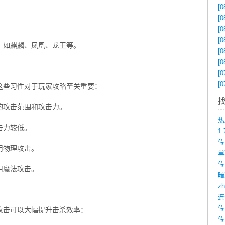
[0
[0
[0
[0
，如麒麟、凤凰、龙王等。
[0
[0
[0
[0
这些习性对于玩家攻略至关重要：
的攻击范围和攻击力。
击力较低。
1
用物理攻击。
传
用魔法攻击。
z
攻击可以大幅提升击杀效率：