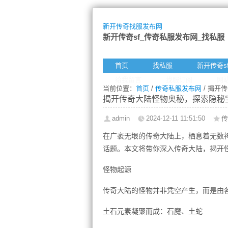
新开传奇找服发布网
新开传奇sf_传奇私服发布网_找私服
首页
找私服
新开传奇s
给我留言
找服订阅
网
当前位置：
首页
/
传奇私服发布网
/ 揭开
揭开传奇大陆怪物奥秘，探索隐秘
admin
2024-12-11 11:51:50
传
在广袤无垠的传奇大陆上，栖息着无数
话题。本文将带你深入传奇大陆，揭开
怪物起源
传奇大陆的怪物并非凭空产生，而是由
土石元素凝聚而成：石魔、土蛇