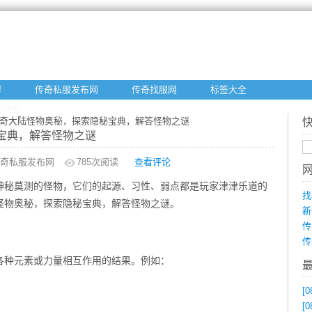
f
传奇私服发布网
传奇找服网
标签大全
站地图
传奇大陆怪物奥秘，探索隐秘宝典，解答怪物之谜
宝典，解答怪物之谜
奇私服发布网
785
次阅读
查看评论
神秘莫测的怪物，它们的起源、习性、弱点都是玩家津津乐道的
找
怪物奥秘，探索隐秘宝典，解答怪物之谜。
新
传
传
各种元素或力量相互作用的结果。例如：
[0
[0