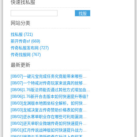
快速找私服
网站分类
找私服
(721)
新开传奇sf
(669)
传奇私服发布网
(727)
传奇找服网
(767)
最新更新
[08/07]
一键元宝完成任务究竟能带来哪些超值优势？
[08/07]
一个特戒对传奇玩家来说真的就够用了吗？
[08/06]
1.76版法师能否通过其他方式增加血量？
[08/06]
1.76新开合击版本如何快速提升等级？
[08/03]
龙渊版本地图坐标全解析，如何快速定位BOSS位置？
[08/03]
龙城决复古传奇赞助价格表如何查询？
[08/02]
逆水寒单职业存在哪些可利用漏洞？如何快速提升战力？
[08/02]
逆天单职业微端传奇如何快速提升战力？新手必看攻略
[08/01]
红月传说战神版如何快速提升战力？新手攻略全解析？
[08/01]
端游与手游版传奇在玩法上有何不同？