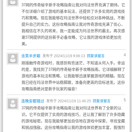
37网的传奇秘辛新手攻略指南让我对玛法世界充满了期待。它
不仅详细介绍了游戏的基本玩法，还提供了许多实用的游戏技
巧和策略。现在我能够在玛法世界中轻松应对各种挑战，不断
提升自己的实力。这份攻略指南让我对传奇游戏充满了信心，
我相信在不久的将来，我一定能成为玛法世界的霸主。再次感
谢37网提供的这份新手必备攻略，它让我的游戏体验更加完
美。
4
含笑半步颠
发布于 2024/11/19 9:06:13
回复该留言
刚接触传奇游戏时，我感到有些迷茫，不知道从何入手。幸运
的是，我找到了37网的传奇秘辛新手攻略指南。它详细解释了
游戏的基本玩法和策略，让我能够迅速掌握游戏的精髓。现在
我已经在玛法世界中站稳脚跟，准备向更高的目标进发。这份
攻略指南绝对是新手玩家的福音！
5
连晚安都错过
发布于 2024/11/19 11:40:25
回复该留言
37网的传奇秘辛新手攻略指南让我对玛法世界有了全新的认
识。它不仅提供了实用的游戏技巧，还让我了解到了许多隐藏
的游戏秘密。现在我能够更加自信地在游戏中探索，寻找宝藏
和挑战强敌。这份攻略指南让我的游戏体验更加丰富，我强烈