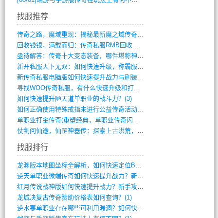
找服推荐
传奇之路，魔域重现：揭秘最新魔之域传奇攻(712)
回收钱银，满载而归：传奇私服RMB回收装(548)
亟待解答：传奇十大变态装备，哪件堪称神器(347)
新开私服天下无双：如何快速升级，称霸服务(681)
新传奇私服电脑版如何快速提升战力与刷装备(835)
寻找WOO传奇私服，有什么快速升级和打宝(864)
如何快速提升陋天道单职业的战斗力？(3)
如何正确使用特殊戒指来进行公益传奇活动？(10)
单职业打金传奇(重塑经典，单职业传奇闪耀(10)
仗剑问仙途，仙罡神器传：探索上古洪荒，揭(813)
找服排行
龙渊版本地图坐标全解析，如何快速定位BO(3)
逆天单职业微端传奇如何快速提升战力？新手(2)
红月传说战神版如何快速提升战力？新手攻略(2)
龙城决复古传奇赞助价格表如何查询？(1)
逆水寒单职业存在哪些可利用漏洞？如何快速(1)