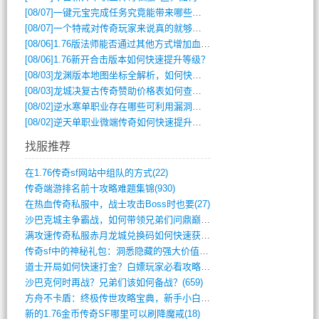
[08/07]
一键元宝完成任务究竟能带来哪些超值优势？
[08/07]
一个特戒对传奇玩家来说真的就够用了吗？
[08/06]
1.76版法师能否通过其他方式增加血量？
[08/06]
1.76新开合击版本如何快速提升等级？
[08/03]
龙渊版本地图坐标全解析，如何快速定位BOSS位置？
[08/03]
龙城决复古传奇赞助价格表如何查询？
[08/02]
逆水寒单职业存在哪些可利用漏洞？如何快速提升战力？
[08/02]
逆天单职业微端传奇如何快速提升战力？新手必看攻略
找服推荐
在1.76传奇sf网站中组队的方式(22)
传奇端游排名前十攻略难题集锦(930)
在热血传奇私服中，战士攻击Boss时也要(27)
沙巴克城主争霸战，如何带领兄弟们问鼎巅峰(565)
满攻速传奇私服赤月龙城兑换码如何快速获取(676)
传奇sf中的神秘礼包：洞悉隐藏的强大价值(427)
道士开局如何快速打金？白嫖玩家必看攻略(5)
沙巴克何时再战？兄弟们该如何备战？(659)
方舟不卡盾：终极传世攻略宝典，新手小白逆(495)
新的1.76金币传奇SF哪里可以刷降魔戒(18)