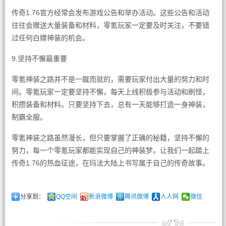
传奇1.76官方经常会发布游戏公告和举办活动。这些公告和活动
往往会赠送大量装备和材料，零氪玩家一定要及时关注，不要错
过任何白嫖神装的机会。
9.坚持不懈最重要
零氪神装之路并不是一蹴而就的，需要玩家付出大量的努力和时
间。零氪玩家一定要坚持不懈，每天上线积极参与活动和刷怪，
积攒装备和材料。只要坚持下去，总有一天能够打造一身神装，
制霸全服。
零氪神装之路虽然漫长，但只要掌握了正确的秘籍，坚持不懈的
努力，每一个零氪玩家都能实现自己的神装梦。让我们一起踏上
传奇1.76的热血征途，在玛法大陆上书写属于自己的传奇故事。
分享到：
QQ空间
新浪微博
腾讯微博
人人网
微信