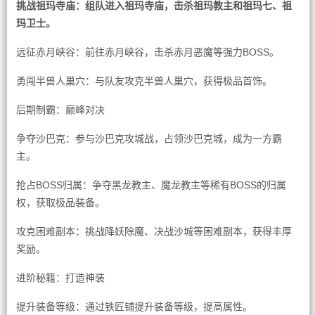
挑战祖玛寺庙：组队进入祖玛寺庙，击杀祖玛教主和祖玛七、祖
玛卫士。
远征赤月峡谷：前往赤月峡谷，击杀赤月恶魔等强力BOSS。
勇闯半兽人巢穴：与队友攻克半兽人巢穴，获得极品首饰。
后期制霸：巅峰对决
争夺沙巴克：参与沙巴克攻城战，占领沙巴克城，成为一方霸
主。
抢占BOSS归属：争夺黑龙教主、魔龙教主等稀有BOSS的归属
权，获取极品装备。
攻克困难副本：挑战降妖除魔、决战沙城等困难副本，获得丰厚
奖励。
进阶秘籍：打造神装
提升装备等级：通过铁匠铺提升装备等级，提高属性。