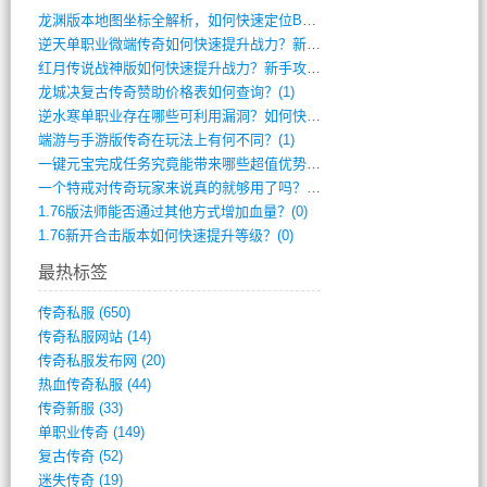
龙渊版本地图坐标全解析，如何快速定位BO(3)
逆天单职业微端传奇如何快速提升战力？新手(2)
红月传说战神版如何快速提升战力？新手攻略(2)
龙城决复古传奇赞助价格表如何查询？(1)
逆水寒单职业存在哪些可利用漏洞？如何快速(1)
端游与手游版传奇在玩法上有何不同？(1)
一键元宝完成任务究竟能带来哪些超值优势？(0)
一个特戒对传奇玩家来说真的就够用了吗？(0)
1.76版法师能否通过其他方式增加血量？(0)
1.76新开合击版本如何快速提升等级？(0)
最热标签
传奇私服
(650)
传奇私服网站
(14)
传奇私服发布网
(20)
热血传奇私服
(44)
传奇新服
(33)
单职业传奇
(149)
复古传奇
(52)
迷失传奇
(19)