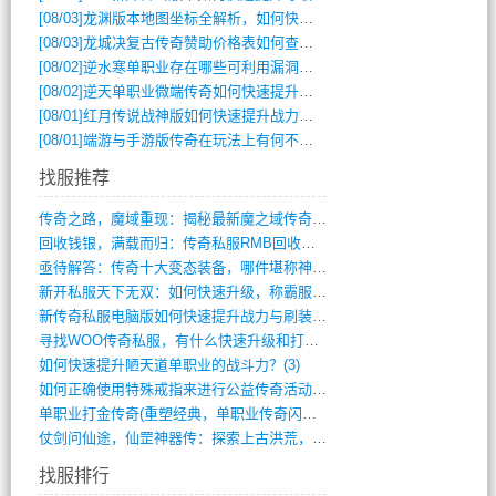
[08/03]
龙渊版本地图坐标全解析，如何快速定位BOSS位置？
[08/03]
龙城决复古传奇赞助价格表如何查询？
[08/02]
逆水寒单职业存在哪些可利用漏洞？如何快速提升战力？
[08/02]
逆天单职业微端传奇如何快速提升战力？新手必看攻略
[08/01]
红月传说战神版如何快速提升战力？新手攻略全解析？
[08/01]
端游与手游版传奇在玩法上有何不同？
找服推荐
传奇之路，魔域重现：揭秘最新魔之域传奇攻(712)
回收钱银，满载而归：传奇私服RMB回收装(548)
亟待解答：传奇十大变态装备，哪件堪称神器(347)
新开私服天下无双：如何快速升级，称霸服务(681)
新传奇私服电脑版如何快速提升战力与刷装备(835)
寻找WOO传奇私服，有什么快速升级和打宝(864)
如何快速提升陋天道单职业的战斗力？(3)
如何正确使用特殊戒指来进行公益传奇活动？(10)
单职业打金传奇(重塑经典，单职业传奇闪耀(10)
仗剑问仙途，仙罡神器传：探索上古洪荒，揭(813)
找服排行