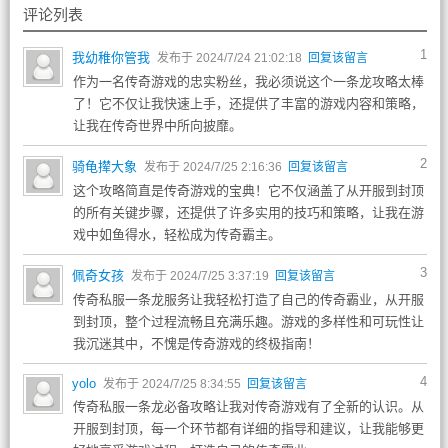
评论列表
1
我幼稚你管我
发布于 2024/7/24 21:02:18
回复该留言
作为一名传奇游戏的忠实粉丝，我必须说这个一条龙攻略太棒
了！它不仅让我快速上手，还提供了丰富的游戏内容和策略，
让我在传奇世界中所向披靡。
2
骑龟撵大象
发布于 2024/7/25 2:16:36
回复该留言
这个攻略简直是传奇游戏的宝典！它不仅涵盖了从开服到封顶
的所有关键步骤，还提供了许多实用的技巧和策略，让我在游
戏中如鱼得水，轻松成为传奇霸主。
3
佩奇女孩
发布于 2024/7/25 3:37:19
回复该留言
传奇私服一条龙服务让我轻松打造了自己的传奇霸业，从开服
到封顶，整个过程流畅且充满乐趣。游戏的多样性和可玩性让
我沉迷其中，不愧是传奇游戏的终极指南！
4
yolo
发布于 2024/7/25 8:34:55
回复该留言
传奇私服一条龙必备攻略让我对传奇游戏有了全新的认识。从
开服到封顶，每一个环节都有详细的指导和建议，让我能够更