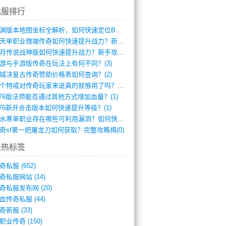
找服排行
龙渊版本地图坐标全解析，如何快速定位BO(4)
逆天单职业微端传奇如何快速提升战力？新手(4)
红月传说战神版如何快速提升战力？新手攻略(3)
游与手游版传奇在玩法上有何不同？(3)
城决复古传奇赞助价格表如何查询？(2)
一个特戒对传奇玩家来说真的就够用了吗？(1)
.76版法师能否通过其他方式增加血量？(1)
.76新开合击版本如何快速提升等级？(1)
逆水寒单职业存在哪些可利用漏洞？如何快速(1)
奇sf第一把屠龙刀如何获取？完整攻略揭(0)
最热标签
奇私服
(652)
奇私服网站
(14)
奇私服发布网
(20)
血传奇私服
(44)
奇新服
(33)
职业传奇
(150)