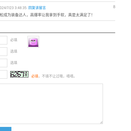
8
4/7/23 3:48:35
回复该留言
松成为装备达人，高爆率让我拿到手软，真是太满足了！
必填
选填
选填
必填
，不填不让过哦，嘻嘻。