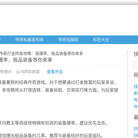
f
传奇私服发布网
传奇找服网
标签大全
站地图
业传奇打金终极攻略：高爆率、极品装备等你来拿
爆率、极品装备等你来拿
传奇sf
929
次阅读
查看评论
装备著称的经典传奇游戏。对于想要通过打金致富的玩家来说，
找
。本攻略将从打怪选择、装备拾取、交易技巧等方面，为玩家提
新
传
传
沃玛教主等高级怪物拥有较高的装备爆率，建议优先击杀。
[0
增加爆出极品装备的几率。推荐与装备较好的玩家组队。
[0