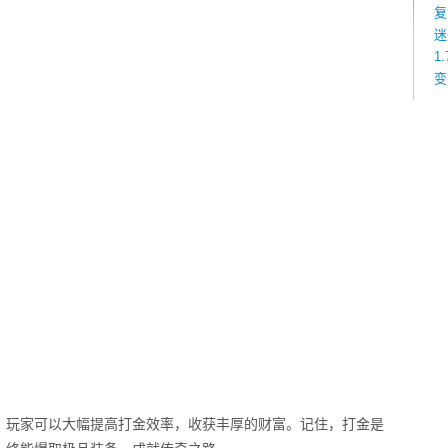
复
迷
1
变
，玩家可以大幅提高打金效率，收获丰厚的财富。记住，打金是