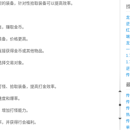
型的装备，针对性拾取装备可以提高效率。
售，赚取金币。
端
装备，价格更高。
龙
直接获得金币或其他物品。
1
1
选择交易对象。
传
打怪、拾取装备，提高打金效率。
传
速度和爆率。
传
传
，增加打怪能力。
热
传
率，并获得行会福利。
单