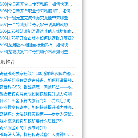
8/08]
今日新开合击传奇私服，如何快速提升角色战力？
8/08]
今日新开单职业传奇私服1区，如何快速升级与获取顶级装备？
8/07]
一键元宝完成任务究竟能带来哪些超值优势？
8/07]
一个特戒对传奇玩家来说真的就够用了吗？
8/06]
1.76版法师能否通过其他方式增加血量？
8/06]
1.76新开合击版本如何快速提升等级？
8/03]
龙渊版本地图坐标全解析，如何快速定位BOSS位置？
8/03]
龙城决复古传奇赞助价格表如何查询？
找服推荐
传奇征战的独家秘笈：100道巅峰求解难题(366)
逆水寒单职业传奇盘古装备，如何打造最强战(491)
传奇世界GS5：群雄逐鹿，问鼎玛法——攻(626)
英雄合击传奇月灵版如何快速提升战力与刷装(381)
什么1.76金币复古旅行商如此受欢迎(18)
单职业微变传奇中，如何快速提升战力并高效(5)
传奇杀场：大猫妖歼灭指南——步步为营破强(347)
我本沉默传奇里挖矿要什么属性(73)
奇私服金币的主要来源(11)
征战玛法大陆，探秘传奇装备：天魔神甲、屠(870)