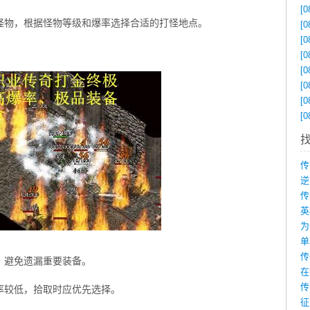
[0
怪物，根据怪物等级和爆率选择合适的打怪地点。
[0
[0
[0
[0
[0
[0
[0
为
，避免遗漏重要装备。
在
传
率较低，拾取时应优先选择。