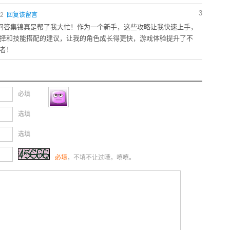
3
32
回复该留言
略问答集锦真是帮了我大忙！作为一个新手，这些攻略让我快速上手，
择和技能搭配的建议，让我的角色成长得更快，游戏体验提升了不
者！
必填
选填
选填
必填
，不填不让过哦，嘻嘻。