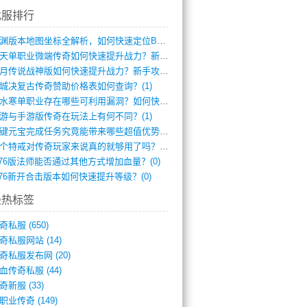
找服排行
龙渊版本地图坐标全解析，如何快速定位BO(3)
逆天单职业微端传奇如何快速提升战力？新手(2)
红月传说战神版如何快速提升战力？新手攻略(2)
城决复古传奇赞助价格表如何查询？(1)
逆水寒单职业存在哪些可利用漏洞？如何快速(1)
游与手游版传奇在玩法上有何不同？(1)
一键元宝完成任务究竟能带来哪些超值优势？(0)
一个特戒对传奇玩家来说真的就够用了吗？(0)
.76版法师能否通过其他方式增加血量？(0)
.76新开合击版本如何快速提升等级？(0)
最热标签
奇私服
(650)
奇私服网站
(14)
奇私服发布网
(20)
血传奇私服
(44)
奇新服
(33)
职业传奇
(149)