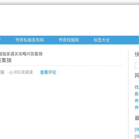
f
传奇私服发布网
传奇找服网
标签大全
站地图
私服独家通关攻略问答集锦
答集锦
私服
931
次阅读
查看评论
找
新
传
传
[0
[0