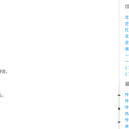
。
龙
端
1
神兽。
1
传
光。
传
传
热
传
单