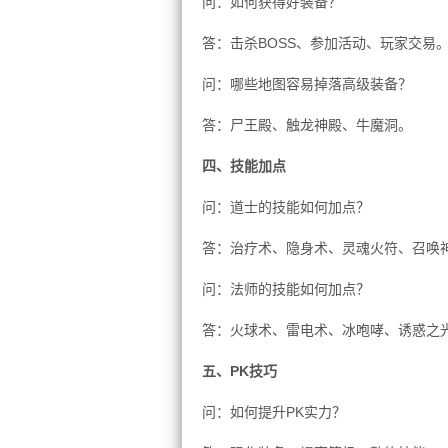
问：如何获得好装备？
答：击杀BOSS、参加活动、玩家交易
问：哪些地图容易掉落高级装备？
答：尸王殿、触龙神殿、牛魔洞。
四、技能加点
问：道士的技能如何加点？
答：治疗术、隐身术、灵魂火符、召唤
问：法师的技能如何加点？
答：火球术、雷电术、冰咆哮、诱惑之
五、PK技巧
问：如何提升PK实力？