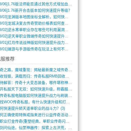
8/06]
1.76版法师能否通过其他方式增加血量？
8/06]
1.76新开合击版本如何快速提升等级？
8/03]
龙渊版本地图坐标全解析，如何快速定位BOSS位置？
8/03]
龙城决复古传奇赞助价格表如何查询？
8/02]
逆水寒单职业存在哪些可利用漏洞？如何快速提升战力？
8/02]
逆天单职业微端传奇如何快速提升战力？新手必看攻略
8/01]
红月传说战神版如何快速提升战力？新手攻略全解析？
8/01]
端游与手游版传奇在玩法上有何不同？
找服推荐
传奇之路，魔域重现：揭秘最新魔之域传奇攻(712)
回收钱银，满载而归：传奇私服RMB回收装(548)
亟待解答：传奇十大变态装备，哪件堪称神器(347)
新开私服天下无双：如何快速升级，称霸服务(681)
新传奇私服电脑版如何快速提升战力与刷装备(835)
寻找WOO传奇私服，有什么快速升级和打宝(864)
何快速提升陋天道单职业的战斗力？(3)
如何正确使用特殊戒指来进行公益传奇活动？(10)
单职业打金传奇(重塑经典，单职业传奇闪耀(10)
仗剑问仙途，仙罡神器传：探索上古洪荒，揭(813)