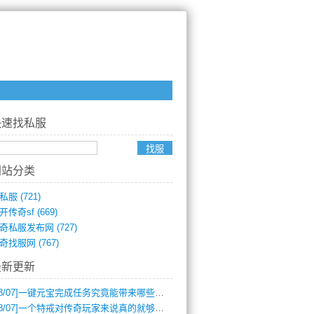
快速找私服
网站分类
私服
(721)
开传奇sf
(669)
奇私服发布网
(727)
奇找服网
(767)
最新更新
8/07]
一键元宝完成任务究竟能带来哪些超值优势？
8/07]
一个特戒对传奇玩家来说真的就够用了吗？