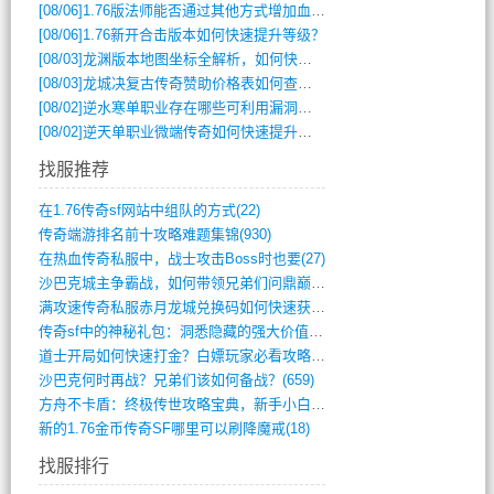
[08/06]
1.76版法师能否通过其他方式增加血量？
[08/06]
1.76新开合击版本如何快速提升等级？
[08/03]
龙渊版本地图坐标全解析，如何快速定位BOSS位置？
[08/03]
龙城决复古传奇赞助价格表如何查询？
[08/02]
逆水寒单职业存在哪些可利用漏洞？如何快速提升战力？
[08/02]
逆天单职业微端传奇如何快速提升战力？新手必看攻略
找服推荐
在1.76传奇sf网站中组队的方式(22)
传奇端游排名前十攻略难题集锦(930)
在热血传奇私服中，战士攻击Boss时也要(27)
沙巴克城主争霸战，如何带领兄弟们问鼎巅峰(565)
满攻速传奇私服赤月龙城兑换码如何快速获取(676)
传奇sf中的神秘礼包：洞悉隐藏的强大价值(427)
道士开局如何快速打金？白嫖玩家必看攻略(5)
沙巴克何时再战？兄弟们该如何备战？(659)
方舟不卡盾：终极传世攻略宝典，新手小白逆(495)
新的1.76金币传奇SF哪里可以刷降魔戒(18)
找服排行