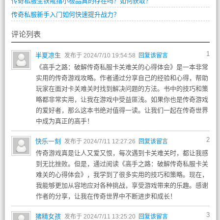
传奇私服生铁戒指小极品真的存在吗？如何获取？
传奇私服新手入门如何快速提升战力？
评论列表
1
半夏凉生
发布于 2024/7/10 19:54:58
回复该留言
《高手之路：破解传奇私服卡关难关的心得体会》是一本非常
实用的传奇游戏攻略。作者通过分享自己的经验和心得，帮助
玩家在面对卡关难关时找到解决问题的方法。书中的技巧和策
略都非常实用，让我在游戏中受益匪浅。如果你也是传奇游戏
的爱好者，那么这本书绝对值得一读。让我们一起在传奇世界
中成为真正的高手！
2
快乐一刻
发布于 2024/7/11 12:27:26
回复该留言
传奇游戏真是让人又爱又恨，每次遇到卡关难关时，都让我感
到无比挫败。但是，通过阅读《高手之路：破解传奇私服卡关
难关的心得体会》，我学到了很多实用的技巧和策略。现在，
我能够更加从容地应对各种挑战，享受游戏带来的乐趣。感谢
作者的分享，让我在传奇世界中不断进步和成长！
3
猪精女孩
发布于 2024/7/11 13:25:20
回复该留言