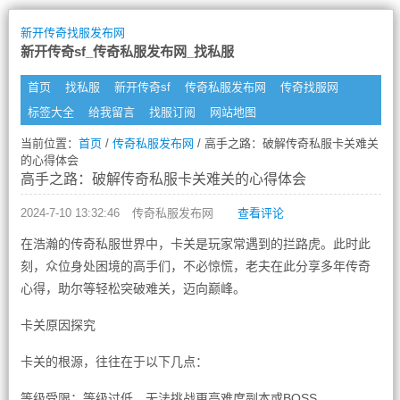
新开传奇找服发布网
新开传奇sf_传奇私服发布网_找私服
首页
找私服
新开传奇sf
传奇私服发布网
传奇找服网
标签大全
给我留言
找服订阅
网站地图
当前位置：
首页
/
传奇私服发布网
/ 高手之路：破解传奇私服卡关难关
的心得体会
高手之路：破解传奇私服卡关难关的心得体会
2024-7-10 13:32:46
传奇私服发布网
查看评论
在浩瀚的传奇私服世界中，卡关是玩家常遇到的拦路虎。此时此
刻，众位身处困境的高手们，不必惊慌，老夫在此分享多年传奇
心得，助尔等轻松突破难关，迈向巅峰。
卡关原因探究
卡关的根源，往往在于以下几点：
等级受限：等级过低，无法挑战更高难度副本或BOSS。