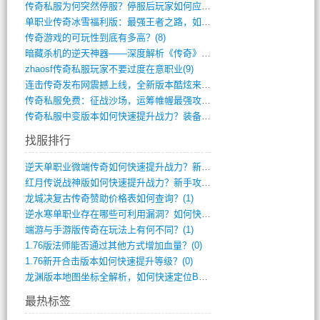
传奇私服为何突然停服？停服后玩家如何应对(744)
单职业传奇冰雪福利版：最强王者之路，如何(659)
传奇游戏的可玩性到底有多高？(8)
暗藏杀机的逆天神器——深度解析《传奇》祈(374)
zhaosf传奇私服玩家不要过度在意职业(9)
连击传奇发布网震撼上线，全新版本酷炫来袭(12)
传奇私服免费：征战沙场，运筹帷幄最强攻城(516)
传奇私服中变版本如何快速提升战力？装备强(1012)
找服排行
逆天单职业微端传奇如何快速提升战力？新手(2)
红月传说战神版如何快速提升战力？新手攻略(2)
龙城决复古传奇赞助价格表如何查询？(1)
逆水寒单职业存在哪些可利用漏洞？如何快速(1)
端游与手游版传奇在玩法上有何不同？(1)
1.76版法师能否通过其他方式增加血量？(0)
1.76新开合击版本如何快速提升等级？(0)
龙渊版本地图坐标全解析，如何快速定位BO(0)
最热标签