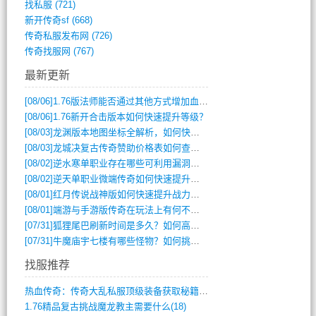
找私服
(721)
新开传奇sf
(668)
传奇私服发布网
(726)
传奇找服网
(767)
最新更新
[08/06]
1.76版法师能否通过其他方式增加血量？
[08/06]
1.76新开合击版本如何快速提升等级？
[08/03]
龙渊版本地图坐标全解析，如何快速定位BOSS位置？
[08/03]
龙城决复古传奇赞助价格表如何查询？
[08/02]
逆水寒单职业存在哪些可利用漏洞？如何快速提升战力？
[08/02]
逆天单职业微端传奇如何快速提升战力？新手必看攻略
[08/01]
红月传说战神版如何快速提升战力？新手攻略全解析？
[08/01]
端游与手游版传奇在玩法上有何不同？
[07/31]
狐狸尾巴刷新时间是多久？如何高效获取传奇手游中的狐狸尾巴？
[07/31]
牛魔庙宇七楼有哪些怪物？如何挑战它们？
找服推荐
热血传奇：传奇大乱私服顶级装备获取秘籍(887)
1.76精品复古挑战魔龙教主需要什么(18)