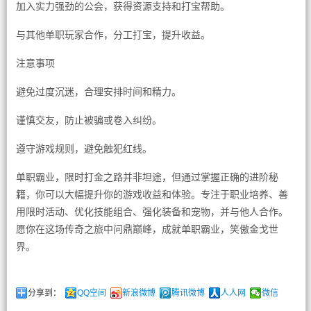
加入实力强劲的公会，获得资源支持和打宝帮助。
与其他单职玩家合作，分工打宝，提升收益。
注意事项
避免过度沉迷，合理安排时间和精力。
谨慎交友，防止被骗或卷入纠纷。
遵守游戏规则，避免触犯红线。
单职霸业，限时打金之路并非坦途，但通过掌握正确的进阶秘
籍，你可以大幅提升你的游戏收益和体验。专注于职业培养、善
用限时活动、优化技能组合、强化装备和宠物，并与他人合作。
愿你在这场传奇之旅中问鼎巅峰，成就单职霸业，笑傲金戈世
界。
分享到：
QQ空间
新浪微博
腾讯微博
人人网
微信