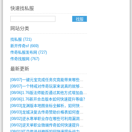
快速找私服
网站分类
找私服
(721)
新开传奇sf
(669)
传奇私服发布网
(727)
传奇找服网
(767)
最新更新
[08/07]
一键元宝完成任务究竟能带来哪些超值优势？
[08/07]
一个特戒对传奇玩家来说真的就够用了吗？
[08/06]
1.76版法师能否通过其他方式增加血量？
[08/06]
1.76新开合击版本如何快速提升等级？
[08/03]
龙渊版本地图坐标全解析，如何快速定位BOSS位置？
[08/03]
龙城决复古传奇赞助价格表如何查询？
[08/02]
逆水寒单职业存在哪些可利用漏洞？如何快速提升战力？
[08/02]
逆天单职业微端传奇如何快速提升战力？新手必看攻略
[08/01]
红月传说战神版如何快速提升战力？新手攻略全解析？