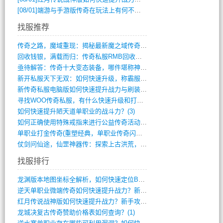
[08/01]
端游与手游版传奇在玩法上有何不同？
找服推荐
传奇之路，魔域重现：揭秘最新魔之域传奇攻(712)
回收钱银，满载而归：传奇私服RMB回收装(548)
亟待解答：传奇十大变态装备，哪件堪称神器(347)
新开私服天下无双：如何快速升级，称霸服务(681)
新传奇私服电脑版如何快速提升战力与刷装备(835)
寻找WOO传奇私服，有什么快速升级和打宝(864)
如何快速提升陋天道单职业的战斗力？(3)
如何正确使用特殊戒指来进行公益传奇活动？(10)
单职业打金传奇(重塑经典，单职业传奇闪耀(10)
仗剑问仙途，仙罡神器传：探索上古洪荒，揭(813)
找服排行
龙渊版本地图坐标全解析，如何快速定位BO(3)
逆天单职业微端传奇如何快速提升战力？新手(2)
红月传说战神版如何快速提升战力？新手攻略(2)
龙城决复古传奇赞助价格表如何查询？(1)