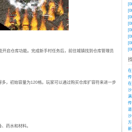
[0
[0
[0
[0
[0
[0
[0
[0
才能开启仓库功能。完成新手村任务后，前往城镇找到仓库管理员
在
传
多，初始容量为120格。玩家可以通过购买仓库扩容符来进一步
在
沙
备、药水和材料。
新