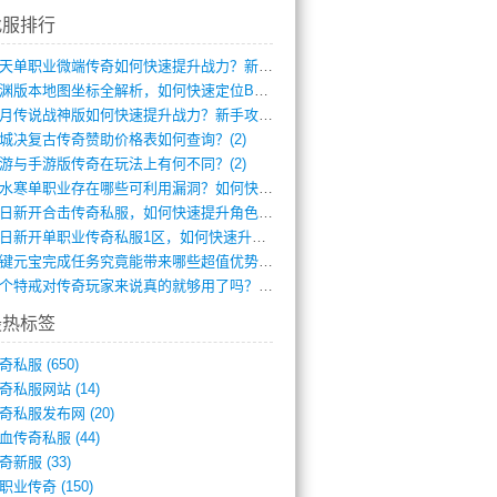
找服排行
逆天单职业微端传奇如何快速提升战力？新手(4)
龙渊版本地图坐标全解析，如何快速定位BO(3)
红月传说战神版如何快速提升战力？新手攻略(3)
城决复古传奇赞助价格表如何查询？(2)
游与手游版传奇在玩法上有何不同？(2)
逆水寒单职业存在哪些可利用漏洞？如何快速(1)
今日新开合击传奇私服，如何快速提升角色战(0)
今日新开单职业传奇私服1区，如何快速升级(0)
一键元宝完成任务究竟能带来哪些超值优势？(0)
一个特戒对传奇玩家来说真的就够用了吗？(0)
最热标签
奇私服
(650)
奇私服网站
(14)
奇私服发布网
(20)
血传奇私服
(44)
奇新服
(33)
职业传奇
(150)