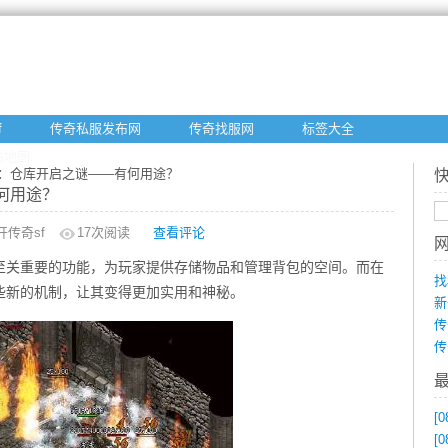
f
传奇私服发布网
传奇找服网
标签大全
站地图
奇：仓库开启之谜——有何用途？
何用途？
开传奇sf
17
次阅读
查看评论
至关重要的功能，为玩家提供存储物品和管理背包的空间。而在
找
些新的机制，让其变得更加实用和神秘。
新
传
传
[0
[0