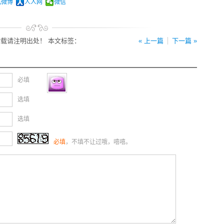
讯微博
人人网
微信
载请注明出处！ 本文标签：
« 上一篇
下一篇 »
必填
选填
选填
必填
，不填不让过哦，嘻嘻。