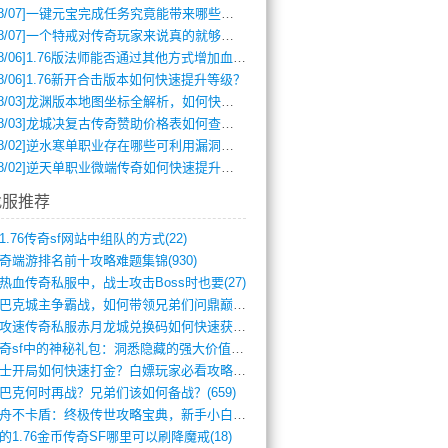
8/07]
一键元宝完成任务究竟能带来哪些超值优势？
8/07]
一个特戒对传奇玩家来说真的就够用了吗？
8/06]
1.76版法师能否通过其他方式增加血量？
8/06]
1.76新开合击版本如何快速提升等级？
8/03]
龙渊版本地图坐标全解析，如何快速定位BOSS位置？
8/03]
龙城决复古传奇赞助价格表如何查询？
8/02]
逆水寒单职业存在哪些可利用漏洞？如何快速提升战力？
8/02]
逆天单职业微端传奇如何快速提升战力？新手必看攻略
找服推荐
1.76传奇sf网站中组队的方式(22)
奇端游排名前十攻略难题集锦(930)
热血传奇私服中，战士攻击Boss时也要(27)
沙巴克城主争霸战，如何带领兄弟们问鼎巅峰(565)
满攻速传奇私服赤月龙城兑换码如何快速获取(676)
传奇sf中的神秘礼包：洞悉隐藏的强大价值(427)
道士开局如何快速打金？白嫖玩家必看攻略(5)
巴克何时再战？兄弟们该如何备战？(659)
方舟不卡盾：终极传世攻略宝典，新手小白逆(495)
的1.76金币传奇SF哪里可以刷降魔戒(18)