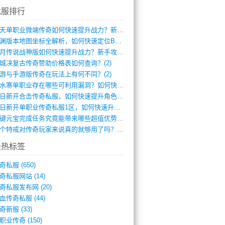
找服排行
逆天单职业微端传奇如何快速提升战力？新手(4)
龙渊版本地图坐标全解析，如何快速定位BO(3)
红月传说战神版如何快速提升战力？新手攻略(3)
城决复古传奇赞助价格表如何查询？(2)
游与手游版传奇在玩法上有何不同？(2)
逆水寒单职业存在哪些可利用漏洞？如何快速(1)
今日新开合击传奇私服，如何快速提升角色战(0)
今日新开单职业传奇私服1区，如何快速升级(0)
一键元宝完成任务究竟能带来哪些超值优势？(0)
一个特戒对传奇玩家来说真的就够用了吗？(0)
最热标签
奇私服
(650)
奇私服网站
(14)
奇私服发布网
(20)
血传奇私服
(44)
奇新服
(33)
职业传奇
(150)