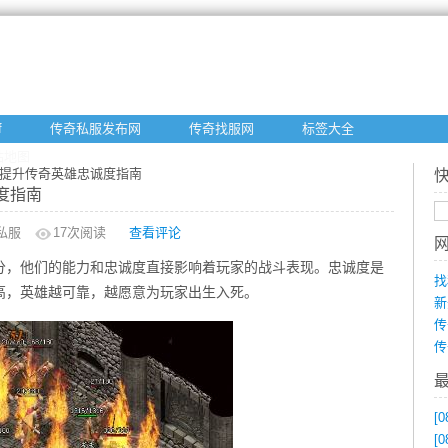
f
传奇私服发布网
传奇找服网
标签大全
站地图
：提升传奇英雄忠诚度指南
度指南
私服
17
次阅读
查看评论
分，他们的能力和忠诚度直接影响着玩家的战斗表现。忠诚度是
找
高，英雄越可靠，越愿意为玩家出生入死。
新
传
传
[0
[0