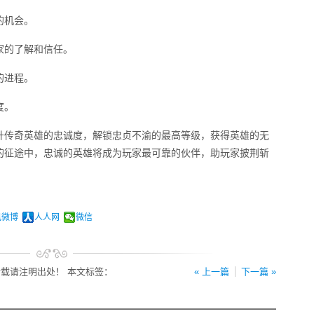
的机会。
家的了解和信任。
的进程。
度。
升传奇英雄的忠诚度，解锁忠贞不渝的最高等级，获得英雄的无
的征途中，忠诚的英雄将成为玩家最可靠的伙伴，助玩家披荆斩
讯微博
人人网
微信
载请注明出处！ 本文标签：
« 上一篇
下一篇 »