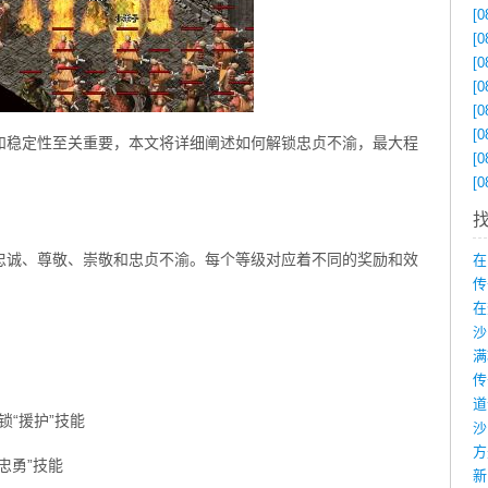
[0
[0
[0
[0
[0
[0
和稳定性至关重要，本文将详细阐述如何解锁忠贞不渝，最大程
[0
[0
忠诚、尊敬、崇敬和忠贞不渝。每个等级对应着不同的奖励和效
在
传
在
锁“援护”技能
沙
忠勇”技能
新