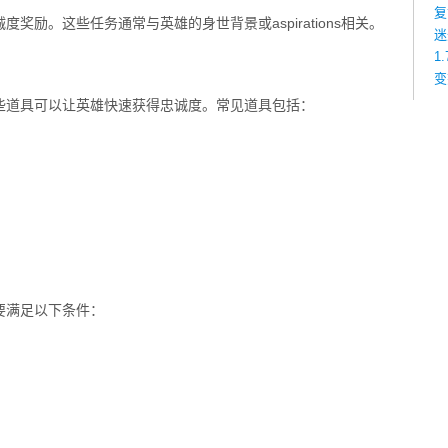
复
奖励。这些任务通常与英雄的身世背景或aspirations相关。
迷
1
变
些道具可以让英雄快速获得忠诚度。常见道具包括：
要满足以下条件：