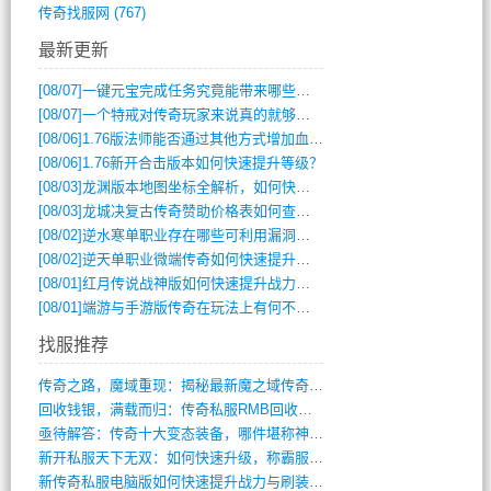
传奇找服网
(767)
最新更新
[08/07]
一键元宝完成任务究竟能带来哪些超值优势？
[08/07]
一个特戒对传奇玩家来说真的就够用了吗？
[08/06]
1.76版法师能否通过其他方式增加血量？
[08/06]
1.76新开合击版本如何快速提升等级？
[08/03]
龙渊版本地图坐标全解析，如何快速定位BOSS位置？
[08/03]
龙城决复古传奇赞助价格表如何查询？
[08/02]
逆水寒单职业存在哪些可利用漏洞？如何快速提升战力？
[08/02]
逆天单职业微端传奇如何快速提升战力？新手必看攻略
[08/01]
红月传说战神版如何快速提升战力？新手攻略全解析？
[08/01]
端游与手游版传奇在玩法上有何不同？
找服推荐
传奇之路，魔域重现：揭秘最新魔之域传奇攻(712)
回收钱银，满载而归：传奇私服RMB回收装(548)
亟待解答：传奇十大变态装备，哪件堪称神器(347)
新开私服天下无双：如何快速升级，称霸服务(681)
新传奇私服电脑版如何快速提升战力与刷装备(835)