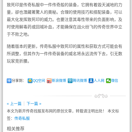
致死印是传奇私服中一件传奇般的装备，它拥有着毀天滅地的力
量，卻也潛藏著驚人的奧秘。合理的使用技巧和搭配装备，可以
最大化发挥致死印的威力。也要注意其毒性带来的负面影响，及
时使用解毒药或回城补血，才能确保在战火纷飞的传奇世界中立
于不败之地。
随着版本的更新，传奇私服中致死印的属性和获取方式可能会有
所调整，但其作为一件传奇装备的威名将永远流传下去，引无数
玩家竞折腰。
分享到：
QQ空间
新浪微博
腾讯微博
人人网
微信
« 上一篇
下一篇 »
本文为新开传奇找服发布网的原创文章，转载请注明出处！ 本文标
签：
传奇私服
相关推荐