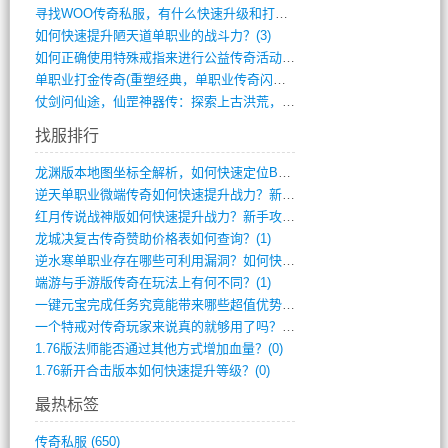
寻找WOO传奇私服，有什么快速升级和打宝(864)
如何快速提升陋天道单职业的战斗力？(3)
如何正确使用特殊戒指来进行公益传奇活动？(10)
单职业打金传奇(重塑经典，单职业传奇闪耀(10)
仗剑问仙途，仙罡神器传：探索上古洪荒，揭(813)
找服排行
龙渊版本地图坐标全解析，如何快速定位BO(3)
逆天单职业微端传奇如何快速提升战力？新手(2)
红月传说战神版如何快速提升战力？新手攻略(2)
龙城决复古传奇赞助价格表如何查询？(1)
逆水寒单职业存在哪些可利用漏洞？如何快速(1)
端游与手游版传奇在玩法上有何不同？(1)
一键元宝完成任务究竟能带来哪些超值优势？(0)
一个特戒对传奇玩家来说真的就够用了吗？(0)
1.76版法师能否通过其他方式增加血量？(0)
1.76新开合击版本如何快速提升等级？(0)
最热标签
传奇私服
(650)