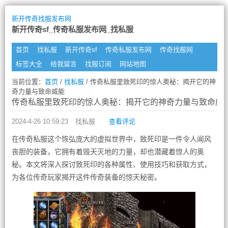
新开传奇找服发布网
新开传奇sf_传奇私服发布网_找私服
首页
找私服
新开传奇sf
传奇私服发布网
传奇找服网
标签大全
给我留言
找服订阅
网站地图
当前位置：
首页
/
找私服
/ 传奇私服里致死印的惊人奥秘：揭开它的神
奇力量与致命威能
传奇私服里致死印的惊人奥秘：揭开它的神奇力量与致命威
2024-4-26 10:59:23
找私服
查看评论
在传奇私服这个恢弘庞大的虚拟世界中，致死印是一件令人闻风
丧胆的装备，它拥有着毁天灭地的力量，却也潜藏着惊人的奥
秘。本文将深入探讨致死印的各种属性、使用技巧和获取方式，
为各位传奇玩家揭开这件传奇装备的惊天秘密。