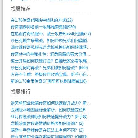
找服推荐
在1.76传奇sf网站中组队的方式(22)
传奇端游排名前十攻略难题集锦(930)
在热血传奇私服中，战士攻击Boss时也要(27)
沙巴克城主争霸战，如何带领兄弟们问鼎巅峰(565)
满攻速传奇私服赤月龙城兑换码如何快速获取(676)
传奇sf中的神秘礼包：洞悉隐藏的强大价值(427)
道士开局如何快速打金？白嫖玩家必看攻略(5)
沙巴克何时再战？兄弟们该如何备战？(659)
方舟不卡盾：终极传世攻略宝典，新手小白逆(495)
新的1.76金币传奇SF哪里可以刷降魔戒(18)
找服排行
逆天单职业微端传奇如何快速提升战力？新手(4)
龙渊版本地图坐标全解析，如何快速定位BO(3)
红月传说战神版如何快速提升战力？新手攻略(3)
龙城决复古传奇赞助价格表如何查询？(2)
端游与手游版传奇在玩法上有何不同？(2)
逆水寒单职业存在哪些可利用漏洞？如何快速(1)