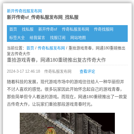
新开传奇找服发布网
新开传奇sf_传奇私服发布网_找私服
首页
找私服
新开传奇sf
传奇私服发布网
传奇找服网
标签大全
给我留言
找服订阅
网站地图
当前位置：
首页
/
传奇私服发布网
/ 重拾游戏青春，网通180重磅推出
复古传奇大作
重拾游戏青春，网通180重磅推出复古传奇大作
2024-3-17 12:46:18
传奇私服发布网
查看评论
随着科技的发展，现代游戏市场中的游戏往往给人一种华丽但并
不讨人喜欢的感觉。很多玩家因此开始怀念起自己的游戏青春，
那些简单但令人着迷的游戏。而现在，网通180重磅推出了一款复
古传奇大作，让玩家们重拾那段游戏青春时光。