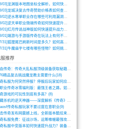
8/03]
龙渊版本地图坐标全解析，如何快速定位BOSS位置？
8/03]
龙城决复古传奇赞助价格表如何查询？
8/02]
逆水寒单职业存在哪些可利用漏洞？如何快速提升战力？
8/02]
逆天单职业微端传奇如何快速提升战力？新手必看攻略
8/01]
红月传说战神版如何快速提升战力？新手攻略全解析？
8/01]
端游与手游版传奇在玩法上有何不同？
7/31]
狐狸尾巴刷新时间是多久？如何高效获取传奇手游中的狐狸尾巴？
7/31]
牛魔庙宇七楼有哪些怪物？如何挑战它们？
找服推荐
热血传奇：传奇大乱私服顶级装备获取秘籍(887)
.76精品复古挑战魔龙教主需要什么(18)
传奇私服为何突然停服？停服后玩家如何应对(744)
单职业传奇冰雪福利版：最强王者之路，如何(659)
奇游戏的可玩性到底有多高？(8)
暗藏杀机的逆天神器——深度解析《传奇》祈(374)
haosf传奇私服玩家不要过度在意职业(9)
连击传奇发布网震撼上线，全新版本酷炫来袭(12)
传奇私服免费：征战沙场，运筹帷幄最强攻城(516)
传奇私服中变版本如何快速提升战力？装备强(1012)