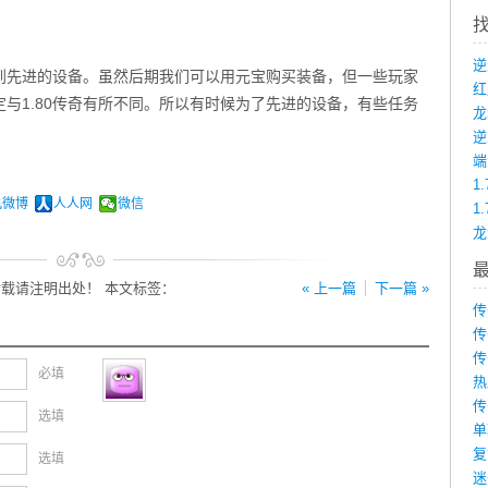
到先进的设备。虽然后期我们可以用元宝购买装备，但一些玩家
与1.80传奇有所不同。所以有时候为了先进的设备，有些任务
龙
端
1
讯微博
人人网
微信
1
载请注明出处！ 本文标签：
« 上一篇
下一篇 »
传
传
传
必填
热
传
选填
单
复
选填
迷