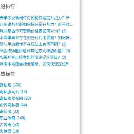
找服排行
逆天单职业微端传奇如何快速提升战力？新手(2)
红月传说战神版如何快速提升战力？新手攻略(2)
城决复古传奇赞助价格表如何查询？(1)
逆水寒单职业存在哪些可利用漏洞？如何快速(1)
游与手游版传奇在玩法上有何不同？(1)
.76版法师能否通过其他方式增加血量？(0)
.76新开合击版本如何快速提升等级？(0)
龙渊版本地图坐标全解析，如何快速定位BO(0)
最热标签
奇私服
(650)
奇私服网站
(14)
奇私服发布网
(20)
血传奇私服
(44)
奇新服
(33)
职业传奇
(149)
古传奇
(52)
失传奇
(19)