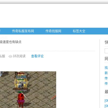
f
传奇私服发布网
传奇找服网
标签大全
站地图
家升级速度也有缺点
私服
18
次阅读
查看评论
找
新
传
传
[0
[0