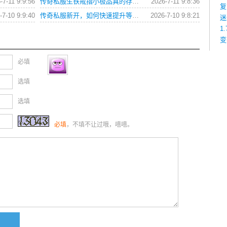
-7-11 9:9:56
传奇私服生铁戒指小极品真的存在吗？如何获取？
2026-7-11 9:8:36
复
-7-10 9:9:40
传奇私服新开，如何快速提升等级与获取顶级装备？
2026-7-10 9:8:21
迷
1
变
必填
选填
选填
必填
，不填不让过哦，嘻嘻。