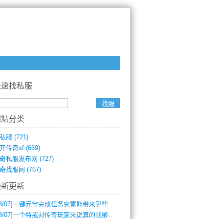
快速找私服
网站分类
私服
(721)
开传奇sf
(669)
奇私服发布网
(727)
奇找服网
(767)
最新更新
8/07]
一键元宝完成任务究竟能带来哪些超值优势？
8/07]
一个特戒对传奇玩家来说真的就够用了吗？