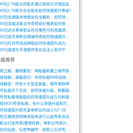
8/06]
1.76版法师能否通过其他方式增加血量？
8/06]
1.76新开合击版本如何快速提升等级？
8/03]
龙渊版本地图坐标全解析，如何快速定位BOSS位置？
8/03]
龙城决复古传奇赞助价格表如何查询？
8/02]
逆水寒单职业存在哪些可利用漏洞？如何快速提升战力？
8/02]
逆天单职业微端传奇如何快速提升战力？新手必看攻略
8/01]
红月传说战神版如何快速提升战力？新手攻略全解析？
8/01]
端游与手游版传奇在玩法上有何不同？
找服推荐
传奇之路，魔域重现：揭秘最新魔之域传奇攻(712)
回收钱银，满载而归：传奇私服RMB回收装(548)
亟待解答：传奇十大变态装备，哪件堪称神器(347)
新开私服天下无双：如何快速升级，称霸服务(681)
新传奇私服电脑版如何快速提升战力与刷装备(835)
寻找WOO传奇私服，有什么快速升级和打宝(864)
何快速提升陋天道单职业的战斗力？(3)
如何正确使用特殊戒指来进行公益传奇活动？(10)
单职业打金传奇(重塑经典，单职业传奇闪耀(10)
仗剑问仙途，仙罡神器传：探索上古洪荒，揭(813)