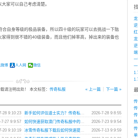
以大家可以自己考虑清楚。
落符合自身等级的极品装备，所以四十级的玩家可以去挑战一下骷
大家得到很不错的40级装备，而且他们掉率高，掉出来的装备也
龙
。
端
讯微博
人人网
微信
1
1
载请注明出处！ 本文标签：
传奇私服
« 上一篇
下一篇 »
传
传
7-28 9:10:23
新手如何评估道士实力？传奇私服玩家操作习惯全解析
2026-7-28 9:8:55
传
-7-27 9:9:57
如何快速获取澳门传奇私服中的顶级装备？
2026-7-23 9:9:54
热
传
7-20 9:10:19
冰雪传奇私服下载后如何快速提升角色等级？
2026-7-13 9:9:59
单