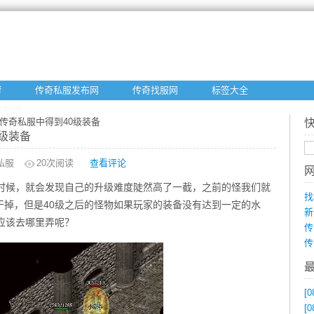
f
传奇私服发布网
传奇找服网
标签大全
站地图
通传奇私服中得到40级装备
级装备
私服
20
次阅读
查看评论
的时候，就会发现自己的升级难度陡然高了一截，之前的怪我们就
找
干掉，但是40级之后的怪物如果玩家的装备没有达到一定的水
新
应该去哪里弄呢？
传
传
[0
[0