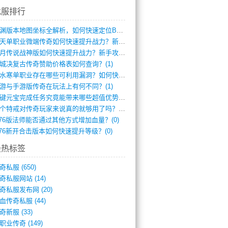
找服排行
龙渊版本地图坐标全解析，如何快速定位BO(3)
逆天单职业微端传奇如何快速提升战力？新手(2)
红月传说战神版如何快速提升战力？新手攻略(2)
城决复古传奇赞助价格表如何查询？(1)
逆水寒单职业存在哪些可利用漏洞？如何快速(1)
游与手游版传奇在玩法上有何不同？(1)
一键元宝完成任务究竟能带来哪些超值优势？(0)
一个特戒对传奇玩家来说真的就够用了吗？(0)
.76版法师能否通过其他方式增加血量？(0)
.76新开合击版本如何快速提升等级？(0)
最热标签
奇私服
(650)
奇私服网站
(14)
奇私服发布网
(20)
血传奇私服
(44)
奇新服
(33)
职业传奇
(149)