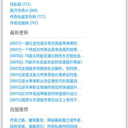
找私服
(721)
新开传奇sf
(669)
传奇私服发布网
(727)
传奇找服网
(767)
最新更新
[08/07]
一键元宝完成任务究竟能带来哪些超值优势？
[08/07]
一个特戒对传奇玩家来说真的就够用了吗？
[08/06]
1.76版法师能否通过其他方式增加血量？
[08/06]
1.76新开合击版本如何快速提升等级？
[08/03]
龙渊版本地图坐标全解析，如何快速定位BOSS位置？
[08/03]
龙城决复古传奇赞助价格表如何查询？
[08/02]
逆水寒单职业存在哪些可利用漏洞？如何快速提升战力？
[08/02]
逆天单职业微端传奇如何快速提升战力？新手必看攻略
[08/01]
红月传说战神版如何快速提升战力？新手攻略全解析？
[08/01]
端游与手游版传奇在玩法上有何不同？
找服推荐
传奇之路，魔域重现：揭秘最新魔之域传奇攻(712)
回收钱银，满载而归：传奇私服RMB回收装(548)