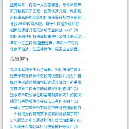
亟待解答：传奇十大变态装备，哪件堪称神器(347)
新开私服天下无双：如何快速升级，称霸服务(681)
新传奇私服电脑版如何快速提升战力与刷装备(835)
寻找WOO传奇私服，有什么快速升级和打宝(864)
如何快速提升陋天道单职业的战斗力？(3)
如何正确使用特殊戒指来进行公益传奇活动？(10)
单职业打金传奇(重塑经典，单职业传奇闪耀(10)
仗剑问仙途，仙罡神器传：探索上古洪荒，揭(813)
找服排行
龙渊版本地图坐标全解析，如何快速定位BO(3)
逆天单职业微端传奇如何快速提升战力？新手(2)
红月传说战神版如何快速提升战力？新手攻略(2)
龙城决复古传奇赞助价格表如何查询？(1)
逆水寒单职业存在哪些可利用漏洞？如何快速(1)
端游与手游版传奇在玩法上有何不同？(1)
一键元宝完成任务究竟能带来哪些超值优势？(0)
一个特戒对传奇玩家来说真的就够用了吗？(0)
1.76版法师能否通过其他方式增加血量？(0)
1.76新开合击版本如何快速提升等级？(0)