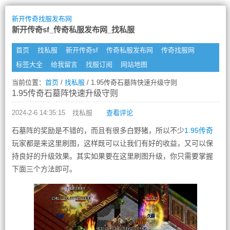
新开传奇找服发布网
新开传奇sf_传奇私服发布网_找私服
首页
找私服
新开传奇sf
传奇私服发布网
传奇找服网
标签大全
给我留言
找服订阅
网站地图
当前位置：
首页
/
找私服
/ 1.95传奇石墓阵快速升级守则
1.95传奇石墓阵快速升级守则
2024-2-6 14:35:15
找私服
查看评论
石墓阵的奖励是不错的，而且有很多白野猪，所以不少
1.95传奇
玩家都是来这里刷图，这样既可以让我们有好的收益，又可以保
持良好的升级效果。其实如果要在这里刷图升级，你只需要掌握
下面三个方法即可。