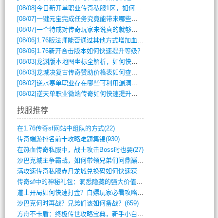
[08/08]
今日新开单职业传奇私服1区，如何快速升级与获取顶级装备？
[08/07]
一键元宝完成任务究竟能带来哪些超值优势？
[08/07]
一个特戒对传奇玩家来说真的就够用了吗？
[08/06]
1.76版法师能否通过其他方式增加血量？
[08/06]
1.76新开合击版本如何快速提升等级？
[08/03]
龙渊版本地图坐标全解析，如何快速定位BOSS位置？
[08/03]
龙城决复古传奇赞助价格表如何查询？
[08/02]
逆水寒单职业存在哪些可利用漏洞？如何快速提升战力？
[08/02]
逆天单职业微端传奇如何快速提升战力？新手必看攻略
找服推荐
在1.76传奇sf网站中组队的方式(22)
传奇端游排名前十攻略难题集锦(930)
在热血传奇私服中，战士攻击Boss时也要(27)
沙巴克城主争霸战，如何带领兄弟们问鼎巅峰(565)
满攻速传奇私服赤月龙城兑换码如何快速获取(676)
传奇sf中的神秘礼包：洞悉隐藏的强大价值(427)
道士开局如何快速打金？白嫖玩家必看攻略(5)
沙巴克何时再战？兄弟们该如何备战？(659)
方舟不卡盾：终极传世攻略宝典，新手小白逆(495)