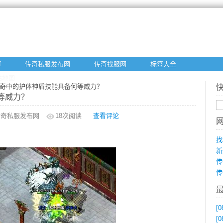
f
传奇私服发布网
传奇找服网
标签大全
站地图
传奇中的护体神盾技能具备何等威力？
等威力？
传奇私服发布网
18
次阅读
查看评论
找
新
传
传
[0
[0