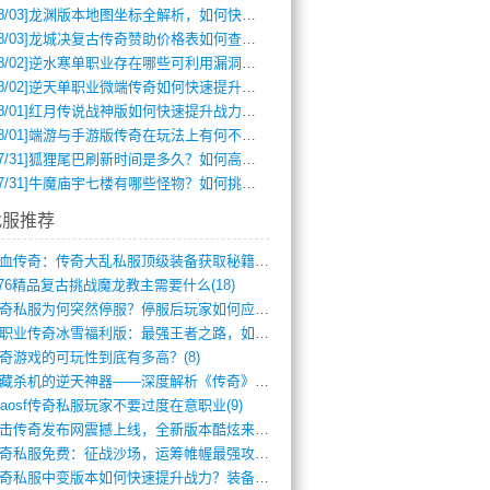
8/03]
龙渊版本地图坐标全解析，如何快速定位BOSS位置？
8/03]
龙城决复古传奇赞助价格表如何查询？
8/02]
逆水寒单职业存在哪些可利用漏洞？如何快速提升战力？
8/02]
逆天单职业微端传奇如何快速提升战力？新手必看攻略
8/01]
红月传说战神版如何快速提升战力？新手攻略全解析？
8/01]
端游与手游版传奇在玩法上有何不同？
7/31]
狐狸尾巴刷新时间是多久？如何高效获取传奇手游中的狐狸尾巴？
7/31]
牛魔庙宇七楼有哪些怪物？如何挑战它们？
找服推荐
热血传奇：传奇大乱私服顶级装备获取秘籍(887)
.76精品复古挑战魔龙教主需要什么(18)
传奇私服为何突然停服？停服后玩家如何应对(744)
单职业传奇冰雪福利版：最强王者之路，如何(659)
奇游戏的可玩性到底有多高？(8)
暗藏杀机的逆天神器——深度解析《传奇》祈(374)
haosf传奇私服玩家不要过度在意职业(9)
连击传奇发布网震撼上线，全新版本酷炫来袭(12)
传奇私服免费：征战沙场，运筹帷幄最强攻城(516)
传奇私服中变版本如何快速提升战力？装备强(1012)