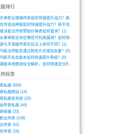
找服排行
逆天单职业微端传奇如何快速提升战力？新手(2)
红月传说战神版如何快速提升战力？新手攻略(2)
城决复古传奇赞助价格表如何查询？(1)
逆水寒单职业存在哪些可利用漏洞？如何快速(1)
游与手游版传奇在玩法上有何不同？(1)
.76版法师能否通过其他方式增加血量？(0)
.76新开合击版本如何快速提升等级？(0)
龙渊版本地图坐标全解析，如何快速定位BO(0)
最热标签
奇私服
(650)
奇私服网站
(14)
奇私服发布网
(20)
血传奇私服
(44)
奇新服
(33)
职业传奇
(149)
古传奇
(52)
失传奇
(19)