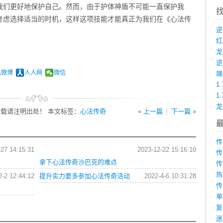
我们更好地保护自己。然而，由于护体神盾不可能一直保护我
考虑选择适当的时机，这样这项技能才能真正为我们在《心法传
龙
讯微博
人人网
微信
端
1
1
载请注明出处！ 本文标签：
心法传奇
« 上一篇
下一篇 »
传
-27 14:15:31
2023-12-22 15:16:10
传
拿下心法传奇沙巴克的难点
传
热
2-2 12:44:12
提升实力要多参加心法传奇活动
2022-4-6 10:31:28
传
单
复
迷