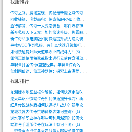
找服推荐
传奇之路，魔域重现：揭秘最新魔之域传奇攻(712)
回收钱银，满载而归：传奇私服RMB回收装(548)
亟待解答：传奇十大变态装备，哪件堪称神器(347)
新开私服天下无双：如何快速升级，称霸服务(681)
新传奇私服电脑版如何快速提升战力与刷装备(835)
寻找WOO传奇私服，有什么快速升级和打宝(864)
如何快速提升陋天道单职业的战斗力？(3)
如何正确使用特殊戒指来进行公益传奇活动？(10)
单职业打金传奇(重塑经典，单职业传奇闪耀(10)
仗剑问仙途，仙罡神器传：探索上古洪荒，揭(813)
找服排行
龙渊版本地图坐标全解析，如何快速定位BO(3)
逆天单职业微端传奇如何快速提升战力？新手(2)
红月传说战神版如何快速提升战力？新手攻略(2)
龙城决复古传奇赞助价格表如何查询？(1)
逆水寒单职业存在哪些可利用漏洞？如何快速(1)
端游与手游版传奇在玩法上有何不同？(1)
一键元宝完成任务究竟能带来哪些超值优势？(0)