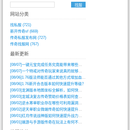
网站分类
找私服
(721)
新开传奇sf
(669)
传奇私服发布网
(727)
传奇找服网
(767)
最新更新
[08/07]
一键元宝完成任务究竟能带来哪些超值优势？
[08/07]
一个特戒对传奇玩家来说真的就够用了吗？
[08/06]
1.76版法师能否通过其他方式增加血量？
[08/06]
1.76新开合击版本如何快速提升等级？
[08/03]
龙渊版本地图坐标全解析，如何快速定位BOSS位置？
[08/03]
龙城决复古传奇赞助价格表如何查询？
[08/02]
逆水寒单职业存在哪些可利用漏洞？如何快速提升战力？
[08/02]
逆天单职业微端传奇如何快速提升战力？新手必看攻略
[08/01]
红月传说战神版如何快速提升战力？新手攻略全解析？
[08/01]
端游与手游版传奇在玩法上有何不同？