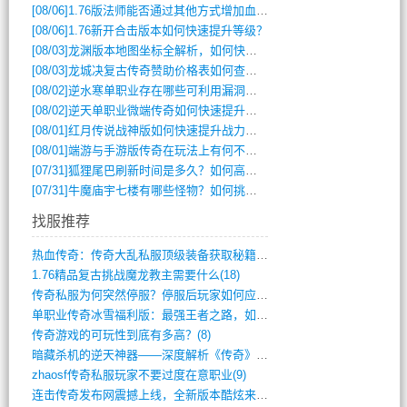
[08/06]
1.76版法师能否通过其他方式增加血量？
[08/06]
1.76新开合击版本如何快速提升等级？
[08/03]
龙渊版本地图坐标全解析，如何快速定位BOSS位置？
[08/03]
龙城决复古传奇赞助价格表如何查询？
[08/02]
逆水寒单职业存在哪些可利用漏洞？如何快速提升战力？
[08/02]
逆天单职业微端传奇如何快速提升战力？新手必看攻略
[08/01]
红月传说战神版如何快速提升战力？新手攻略全解析？
[08/01]
端游与手游版传奇在玩法上有何不同？
[07/31]
狐狸尾巴刷新时间是多久？如何高效获取传奇手游中的狐狸尾巴？
[07/31]
牛魔庙宇七楼有哪些怪物？如何挑战它们？
找服推荐
热血传奇：传奇大乱私服顶级装备获取秘籍(887)
1.76精品复古挑战魔龙教主需要什么(18)
传奇私服为何突然停服？停服后玩家如何应对(744)
单职业传奇冰雪福利版：最强王者之路，如何(659)
传奇游戏的可玩性到底有多高？(8)
暗藏杀机的逆天神器——深度解析《传奇》祈(374)
zhaosf传奇私服玩家不要过度在意职业(9)
连击传奇发布网震撼上线，全新版本酷炫来袭(12)