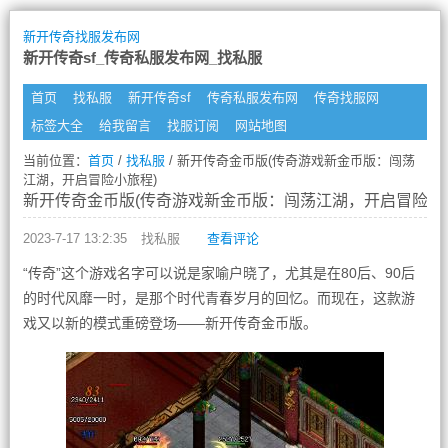
新开传奇找服发布网
新开传奇sf_传奇私服发布网_找私服
首页
找私服
新开传奇sf
传奇私服发布网
传奇找服网
标签大全
给我留言
找服订阅
网站地图
当前位置：
首页
/
找私服
/ 新开传奇金币版(传奇游戏新金币版：闯荡
江湖，开启冒险小旅程)
新开传奇金币版(传奇游戏新金币版：闯荡江湖，开启冒险小
2023-7-17 13:2:35
找私服
查看评论
“传奇”这个游戏名字可以说是家喻户晓了，尤其是在80后、90后
的时代风靡一时，是那个时代青春岁月的回忆。而现在，这款游
戏又以新的模式重磅登场——新开传奇金币版。