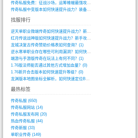
传奇私服免费：征战沙场，运筹帷幄最强攻城(516)
传奇私服中变版本如何快速提升战力？装备强(1012)
找服排行
逆天单职业微端传奇如何快速提升战力？新手(2)
红月传说战神版如何快速提升战力？新手攻略(2)
龙城决复古传奇赞助价格表如何查询？(1)
逆水寒单职业存在哪些可利用漏洞？如何快速(1)
端游与手游版传奇在玩法上有何不同？(1)
1.76版法师能否通过其他方式增加血量？(0)
1.76新开合击版本如何快速提升等级？(0)
龙渊版本地图坐标全解析，如何快速定位BO(0)
最热标签
传奇私服
(650)
传奇私服网站
(14)
传奇私服发布网
(20)
热血传奇私服
(44)
传奇新服
(33)
单职业传奇
(149)