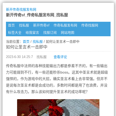
新开传奇找服发布网
新开传奇sf_传奇私服发布网_找私服
首页
找私服
新开传奇sf
传奇私服发布网
传奇找服网
标签大全
给我留言
找服订阅
网站地图
当前位置：
首页
/
找私服
/ 如何让圣言术一击即中
如何让圣言术一击即中
2023-6-30 14:25:7
找私服
查看评论
传奇私服中法师的各种技能输出力都是参差不齐的，有一些输出
力可能弱到不行，有一些还能秒杀boss。这其中圣言术就是超级
强悍的，作为游戏中的大招，确实圣言术看上去非常强。但并不
是说每次圣言术都是会成功的，多数时间都是用了也浪费，并没
有什么攻击力。那么该如何提升圣言术的成功率呢？