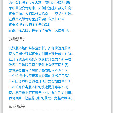
为什么1.76金币复古旅行商如此受欢迎(18)
单职业微变传奇中，如何快速提升战力并高效(5)
传奇杀场：大猫妖歼灭指南——步步为营破强(347)
在我本沉默传奇里挖矿要什么属性(73)
传奇私服金币的主要来源(11)
征战玛法大陆，探秘传奇装备：天魔神甲、屠(870)
找服排行
龙渊版本地图坐标全解析，如何快速定位BO(4)
逆天单职业微端传奇如何快速提升战力？新手(4)
红月传说战神版如何快速提升战力？新手攻略(3)
端游与手游版传奇在玩法上有何不同？(3)
龙城决复古传奇赞助价格表如何查询？(2)
一个特戒对传奇玩家来说真的就够用了吗？(1)
1.76版法师能否通过其他方式增加血量？(1)
1.76新开合击版本如何快速提升等级？(1)
逆水寒单职业存在哪些可利用漏洞？如何快速(1)
传奇sf第一把屠龙刀如何获取？完整攻略揭(0)
最热标签