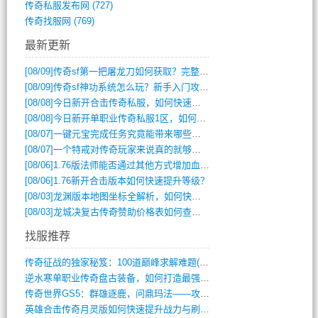
传奇私服发布网
(727)
传奇找服网
(769)
最新更新
[08/09]
传奇sf第一把屠龙刀如何获取？完整攻略揭秘
[08/09]
传奇sf神功系统怎么玩？新手入门攻略全解析
[08/08]
今日新开合击传奇私服，如何快速提升角色战力？
[08/08]
今日新开单职业传奇私服1区，如何快速升级与获取顶级装备？
[08/07]
一键元宝完成任务究竟能带来哪些超值优势？
[08/07]
一个特戒对传奇玩家来说真的就够用了吗？
[08/06]
1.76版法师能否通过其他方式增加血量？
[08/06]
1.76新开合击版本如何快速提升等级？
[08/03]
龙渊版本地图坐标全解析，如何快速定位BOSS位置？
[08/03]
龙城决复古传奇赞助价格表如何查询？
找服推荐
传奇征战的独家秘笈：100道巅峰求解难题(366)
逆水寒单职业传奇盘古装备，如何打造最强战(491)
传奇世界GS5：群雄逐鹿，问鼎玛法——攻(626)
英雄合击传奇月灵版如何快速提升战力与刷装(381)