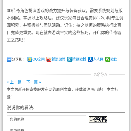
3D传奇角色扮演游戏的战力提升与装备获取，需要系统规划与版
本洞察。掌握以上攻略后，建议玩家每日合理安排1-2小时专注资
源积累，并积极参与团队活动。记住：持之以恒的策略执行比盲
目充值更重要。现在就去游戏里实践这些技巧，开启你的传奇霸
主之路吧！
分享到：
QQ空间
新浪微博
腾讯微博
人人网
微信
« 上一篇
下一篇 »
本文为新开传奇找服发布网的原创文章，转载请注明出处！ 本文标
签：
说说你的看法:
您的昵称