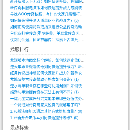
新开私服天下无双：如何快速升级，称霸服务(681)
新传奇私服电脑版如何快速提升战力与刷装备(835)
寻找WOO传奇私服，有什么快速升级和打宝(864)
如何快速提升陋天道单职业的战斗力？(3)
如何正确使用特殊戒指来进行公益传奇活动？(10)
单职业打金传奇(重塑经典，单职业传奇闪耀(10)
仗剑问仙途，仙罡神器传：探索上古洪荒，揭(813)
找服排行
龙渊版本地图坐标全解析，如何快速定位BO(3)
逆天单职业微端传奇如何快速提升战力？新手(2)
红月传说战神版如何快速提升战力？新手攻略(2)
龙城决复古传奇赞助价格表如何查询？(1)
逆水寒单职业存在哪些可利用漏洞？如何快速(1)
端游与手游版传奇在玩法上有何不同？(1)
一键元宝完成任务究竟能带来哪些超值优势？(0)
一个特戒对传奇玩家来说真的就够用了吗？(0)
1.76版法师能否通过其他方式增加血量？(0)
1.76新开合击版本如何快速提升等级？(0)
最热标签