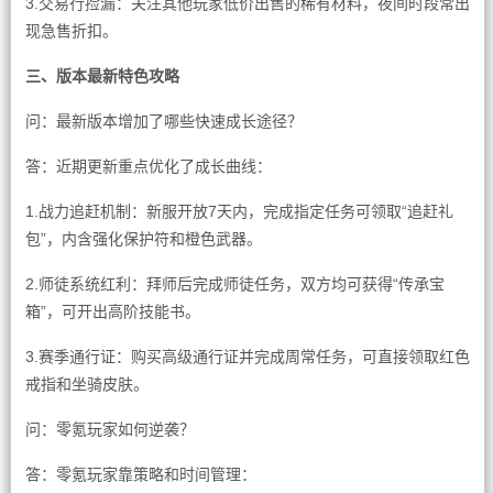
3.交易行捡漏：关注其他玩家低价出售的稀有材料，夜间时段常出
现急售折扣。
三、版本最新特色攻略
问：最新版本增加了哪些快速成长途径？
答：近期更新重点优化了成长曲线：
1.战力追赶机制：新服开放7天内，完成指定任务可领取“追赶礼
包”，内含强化保护符和橙色武器。
2.师徒系统红利：拜师后完成师徒任务，双方均可获得“传承宝
箱”，可开出高阶技能书。
3.赛季通行证：购买高级通行证并完成周常任务，可直接领取红色
戒指和坐骑皮肤。
问：零氪玩家如何逆袭？
答：零氪玩家靠策略和时间管理：