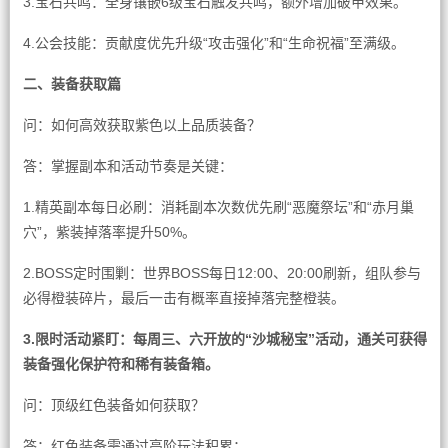
3.宝石共鸣：全身镶嵌6级宝石触发共鸣，额外增加破甲效果。
4.公会技能：贡献度优先升级“攻击强化”和“生命祝福”至满级。
二、装备获取篇
问：如何高效获取紫色以上品质装备？
答：掌握副本和活动节奏是关键：
1.精英副本每日必刷：消耗副本次数优先刷“恶魔祭坛”和“赤月巢
穴”，紫装掉落率提升50%。
2.BOSS定时围剿：世界BOSS每日12:00、20:00刷新，组队参与
必得橙装碎片，最后一击有概率直接掉落完整橙装。
3.限时活动紧盯：每周三、六开放的“沙城秘宝”活动，通关可获得
装备强化保护符和稀有装备箱。
问：顶级红色装备如何获取？
答：红色装备需通过高阶玩法积累：