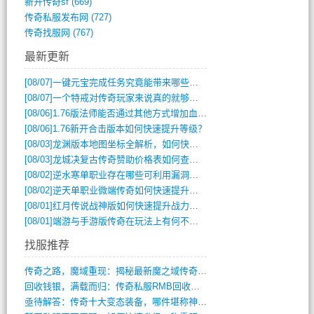
新开传奇sf
(669)
传奇私服发布网
(727)
传奇找服网
(767)
最新更新
[08/07]
一键元宝完成任务究竟能带来哪些超值优势？
[08/07]
一个特戒对传奇玩家来说真的就够用了吗？
[08/06]
1.76版法师能否通过其他方式增加血量？
[08/06]
1.76新开合击版本如何快速提升等级？
[08/03]
龙渊版本地图坐标全解析，如何快速定位BOSS位置？
[08/03]
龙城决复古传奇赞助价格表如何查询？
[08/02]
逆水寒单职业存在哪些可利用漏洞？如何快速提升战力？
[08/02]
逆天单职业微端传奇如何快速提升战力？新手必看攻略
[08/01]
红月传说战神版如何快速提升战力？新手攻略全解析？
[08/01]
端游与手游版传奇在玩法上有何不同？
找服推荐
传奇之路，魔域重现：揭秘最新魔之域传奇攻(712)
回收钱银，满载而归：传奇私服RMB回收装(548)
亟待解答：传奇十大变态装备，哪件堪称神器(347)