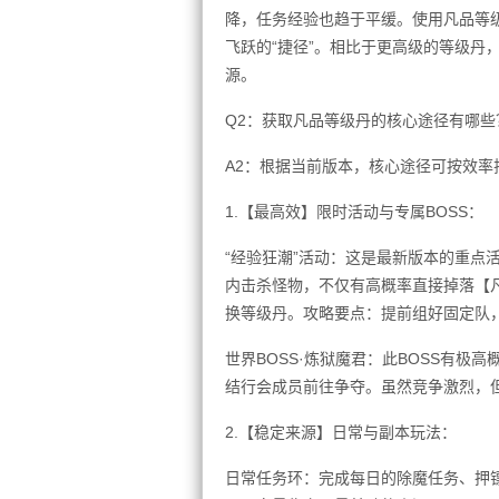
降，任务经验也趋于平缓。使用凡品等
飞跃的“捷径”。相比于更高级的等级丹
源。
Q2：获取凡品等级丹的核心途径有哪些
A2：根据当前版本，核心途径可按效率
1.【最高效】限时活动与专属BOSS：
“经验狂潮”活动：这是最新版本的重点
内击杀怪物，不仅有高概率直接掉落【
换等级丹。攻略要点：提前组好固定队
世界BOSS·炼狱魔君：此BOSS有极
结行会成员前往争夺。虽然竞争激烈，
2.【稳定来源】日常与副本玩法：
日常任务环：完成每日的除魔任务、押