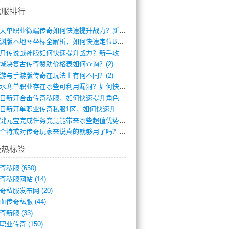
找服排行
逆天单职业微端传奇如何快速提升战力？新手(4)
龙渊版本地图坐标全解析，如何快速定位BO(3)
红月传说战神版如何快速提升战力？新手攻略(3)
城决复古传奇赞助价格表如何查询？(2)
游与手游版传奇在玩法上有何不同？(2)
逆水寒单职业存在哪些可利用漏洞？如何快速(1)
今日新开合击传奇私服，如何快速提升角色战(0)
今日新开单职业传奇私服1区，如何快速升级(0)
一键元宝完成任务究竟能带来哪些超值优势？(0)
一个特戒对传奇玩家来说真的就够用了吗？(0)
最热标签
奇私服
(650)
奇私服网站
(14)
奇私服发布网
(20)
血传奇私服
(44)
奇新服
(33)
职业传奇
(150)