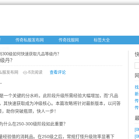
f
传奇私服发布网
传奇找服网
标签大全
站地图
0级到300级如何快速获取凡品等级丹？
等级丹？
私服发布网
8
次阅读
查看评论
—
找
新
0级是一个关键的分水岭。此阶段升级所需经验大幅增加，而“凡品
传
具，其快速获取成为冲级核心。本篇攻略将针对最新版本，以问答
传
径，助你突破瓶颈，快人一步！
什么在250-300级阶段如此重要？
[0
量经验值的消耗品。在250级之后，常规打怪升级效率显著下
[0