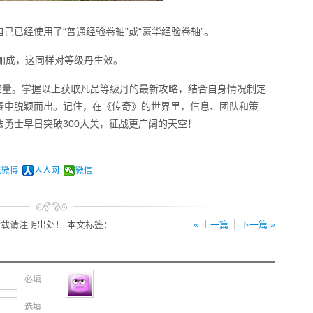
己已经使用了“普通经验卷轴”或“豪华经验卷轴”。
验加成，这同样对等级丹生效。
力的较量。掌握以上获取凡品等级丹的最新攻略，结合自身情况制定
赛中脱颖而出。记住，在《传奇》的世界里，信息、团队和策
勇士早日突破300大关，征战更广阔的天空！
讯微博
人人网
微信
载请注明出处！ 本文标签：
« 上一篇
下一篇 »
必填
选填