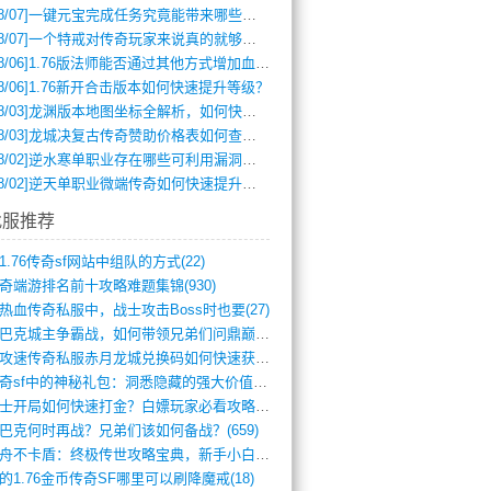
8/07]
一键元宝完成任务究竟能带来哪些超值优势？
8/07]
一个特戒对传奇玩家来说真的就够用了吗？
8/06]
1.76版法师能否通过其他方式增加血量？
8/06]
1.76新开合击版本如何快速提升等级？
8/03]
龙渊版本地图坐标全解析，如何快速定位BOSS位置？
8/03]
龙城决复古传奇赞助价格表如何查询？
8/02]
逆水寒单职业存在哪些可利用漏洞？如何快速提升战力？
8/02]
逆天单职业微端传奇如何快速提升战力？新手必看攻略
找服推荐
1.76传奇sf网站中组队的方式(22)
奇端游排名前十攻略难题集锦(930)
热血传奇私服中，战士攻击Boss时也要(27)
沙巴克城主争霸战，如何带领兄弟们问鼎巅峰(565)
满攻速传奇私服赤月龙城兑换码如何快速获取(676)
传奇sf中的神秘礼包：洞悉隐藏的强大价值(427)
道士开局如何快速打金？白嫖玩家必看攻略(5)
巴克何时再战？兄弟们该如何备战？(659)
方舟不卡盾：终极传世攻略宝典，新手小白逆(495)
的1.76金币传奇SF哪里可以刷降魔戒(18)