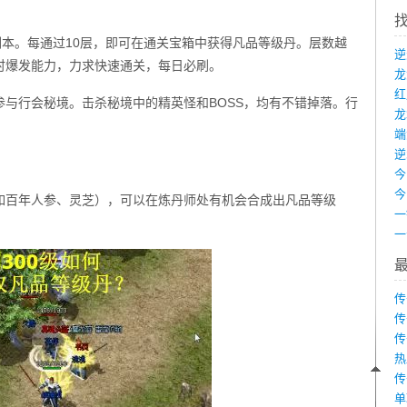
副本。每通过10层，即可在通关宝箱中获得凡品等级丹。层数越
时爆发能力，力求快速通关，每日必刷。
与行会秘境。击杀秘境中的精英怪和BOSS，均有不错掉落。行
龙
端
如百年人参、灵芝），可以在炼丹师处有机会合成出凡品等级
传
传
传
热
传
单