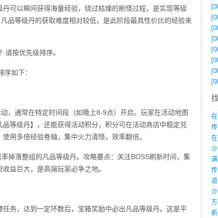
[0
级丹可以瞬间获得海量经验，绕过枯燥的刷怪过程，是实现等级
[0
，凡品等级丹的获取难度相对较低，是此阶段最具性价比的经验来
[0
[0
[0
？请按优先级排序。
[0
[0
排序如下：
[0
活动，通常在特定时间段（如晚上8-9点）开启。玩家在活动地图
在
凡品等级丹】，还能获得活动积分，积分可在活动商店中稳定兑
传
，使用多倍经验卷轴，集中火力清怪，效率翻倍。
在
高概率掉落整组的凡品等级丹。攻略要点：关注BOSS刷新时间，集
但收益巨大，是高端玩家必争之地。
沙
镖任务，达到一定环数后，宝箱奖励中必出凡品等级丹。这是平
新