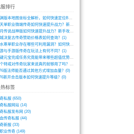
找服排行
龙渊版本地图坐标全解析，如何快速定位BO(3)
逆天单职业微端传奇如何快速提升战力？新手(2)
红月传说战神版如何快速提升战力？新手攻略(2)
城决复古传奇赞助价格表如何查询？(1)
逆水寒单职业存在哪些可利用漏洞？如何快速(1)
游与手游版传奇在玩法上有何不同？(1)
一键元宝完成任务究竟能带来哪些超值优势？(0)
一个特戒对传奇玩家来说真的就够用了吗？(0)
.76版法师能否通过其他方式增加血量？(0)
.76新开合击版本如何快速提升等级？(0)
最热标签
奇私服
(650)
奇私服网站
(14)
奇私服发布网
(20)
血传奇私服
(44)
奇新服
(33)
职业传奇
(149)