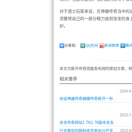
对于道士玩家来说，在神器传奇当中的
须要将自己的一部分精力放到宝宝的身
护。
分享到：
QQ空间
新浪微博
腾
本文为新开传奇找服发布网的原创文章，转
相关推荐
2024-8
命运神器传奇蝴蝶传奇新开一秒：史诗级攻略秘籍，助你叱咤沙场
2023-7
合击传奇网站1.76(1.76版本合击传奇新网站盛大开启)
行会要如何鼓励成员参加沙巴克
2022-8