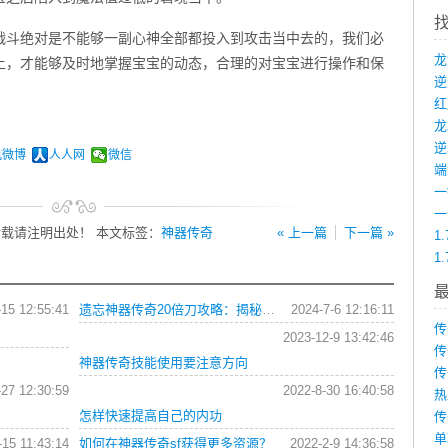
战斗绝对是不能够一副心神全部都投入到攻击当中去的，我们必
上，才能够及时地掌握宝宝的动态，合理的对宝宝进行操作和保
龙
讯微博
人人网
微信
端
载请注明出处！ 本文标签：
神器传奇
« 上一篇
下一篇 »
1
1
-15 12:55:41
遗忘神器传奇20倍刀攻略：揭秘超强神装与变态技能的获取之路
2024-7-6 12:16:11
传
2023-12-9 13:42:46
传
神器传奇技能使用要注意方向
传
-27 12:30:59
2022-8-30 16:40:58
热
怎样快速提高自己的内功
传
单
-15 11:43:14
如何在神器传奇sf获得更多资源？
2022-2-9 14:36:58