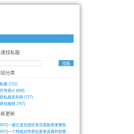
快速找私服
网站分类
私服
(721)
开传奇sf
(669)
奇私服发布网
(727)
奇找服网
(767)
最新更新
8/07]
一键元宝完成任务究竟能带来哪些超值优势？
8/07]
一个特戒对传奇玩家来说真的就够用了吗？