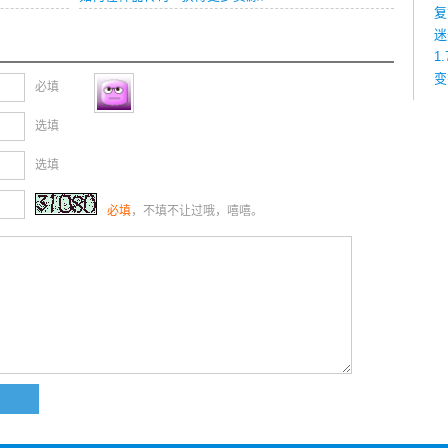
复
迷
1
变
必填
选填
选填
必填
，不填不让过哦，嘻嘻。