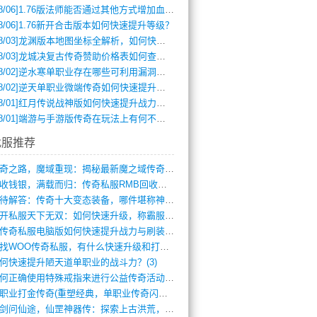
8/06]
1.76版法师能否通过其他方式增加血量？
8/06]
1.76新开合击版本如何快速提升等级？
8/03]
龙渊版本地图坐标全解析，如何快速定位BOSS位置？
8/03]
龙城决复古传奇赞助价格表如何查询？
8/02]
逆水寒单职业存在哪些可利用漏洞？如何快速提升战力？
8/02]
逆天单职业微端传奇如何快速提升战力？新手必看攻略
8/01]
红月传说战神版如何快速提升战力？新手攻略全解析？
8/01]
端游与手游版传奇在玩法上有何不同？
找服推荐
传奇之路，魔域重现：揭秘最新魔之域传奇攻(712)
回收钱银，满载而归：传奇私服RMB回收装(548)
亟待解答：传奇十大变态装备，哪件堪称神器(347)
新开私服天下无双：如何快速升级，称霸服务(681)
新传奇私服电脑版如何快速提升战力与刷装备(835)
寻找WOO传奇私服，有什么快速升级和打宝(864)
何快速提升陋天道单职业的战斗力？(3)
如何正确使用特殊戒指来进行公益传奇活动？(10)
单职业打金传奇(重塑经典，单职业传奇闪耀(10)
仗剑问仙途，仙罡神器传：探索上古洪荒，揭(813)