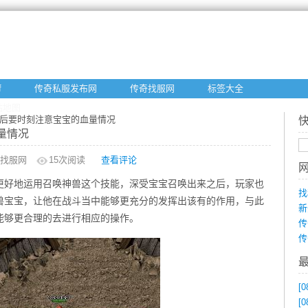
f
传奇私服发布网
传奇找服网
标签大全
站地图
之后要时刻注意宝宝的血量情况
量情况
找服网
15
次阅读
查看评论
更好地运用召唤神兽这个技能，深受宝宝召唤出来之后，玩家也
找
兽宝宝，让他在战斗当中能够更充分的发挥出该有的作用，与此
新
能够更合理的去进行相应的操作。
传
传
[0
[0