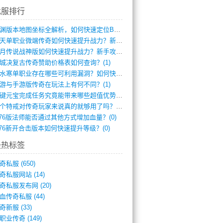
找服排行
龙渊版本地图坐标全解析，如何快速定位BO(3)
逆天单职业微端传奇如何快速提升战力？新手(2)
红月传说战神版如何快速提升战力？新手攻略(2)
城决复古传奇赞助价格表如何查询？(1)
逆水寒单职业存在哪些可利用漏洞？如何快速(1)
游与手游版传奇在玩法上有何不同？(1)
一键元宝完成任务究竟能带来哪些超值优势？(0)
一个特戒对传奇玩家来说真的就够用了吗？(0)
.76版法师能否通过其他方式增加血量？(0)
.76新开合击版本如何快速提升等级？(0)
最热标签
奇私服
(650)
奇私服网站
(14)
奇私服发布网
(20)
血传奇私服
(44)
奇新服
(33)
职业传奇
(149)