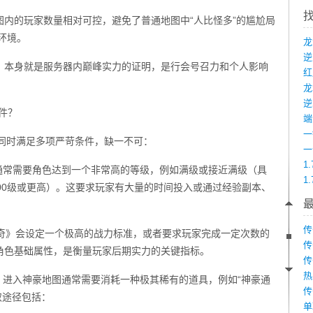
内的玩家数量相对可控，避免了普通地图中“人比怪多”的尴尬局
环境。
，本身就是服务器内巅峰实力的证明，是行会号召力和个人影响
龙
件？
端
家同时满足多项严苛条件，缺一不可：
1
通常需要角色达到一个非常高的等级，例如满级或接近满级（具
1
00级或更高）。这要求玩家有大量的时间投入或通过经验副本、
传
传奇》会设定一个极高的战力标准，或者要求玩家完成一定次数的
传
角色基础属性，是衡量玩家后期实力的关键指标。
传
热
。进入神豪地图通常需要消耗一种极其稀有的道具，例如“神豪通
传
取途径包括：
单