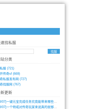
快速找私服
网站分类
私服
(721)
开传奇sf
(669)
奇私服发布网
(727)
奇找服网
(767)
最新更新
8/07]
一键元宝完成任务究竟能带来哪些超值优势？
8/07]
一个特戒对传奇玩家来说真的就够用了吗？