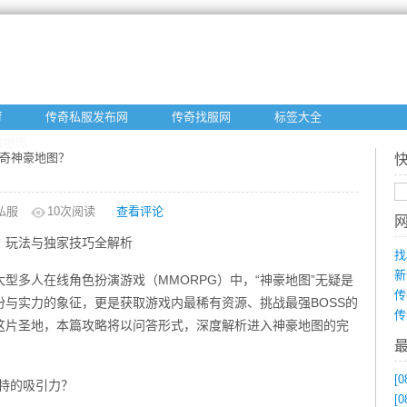
f
传奇私服发布网
传奇找服网
标签大全
站地图
传奇神豪地图？
私服
10
次阅读
查看评论
、玩法与独家技巧全解析
找
新
型多人在线角色扮演游戏（MMORPG）中，“神豪地图”无疑是
传
与实力的象征，更是获取游戏内最稀有资源、挑战最强BOSS的
传
这片圣地，本篇攻略将以问答形式，深度解析进入神豪地图的完
[0
特的吸引力？
[0