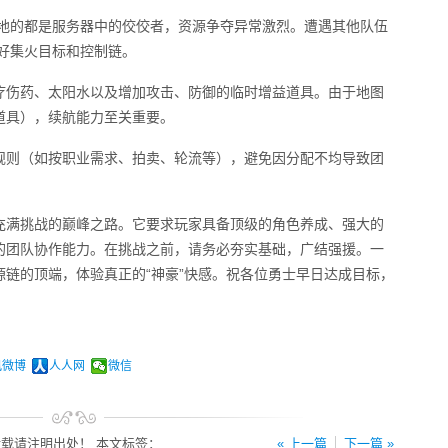
此地的都是服务器中的佼佼者，资源争夺异常激烈。遭遇其他队伍
好集火目标和控制链。
疗伤药、太阳水以及增加攻击、防御的临时增益道具。由于地图
道具），续航能力至关重要。
规则（如按职业需求、拍卖、轮流等），避免因分配不均导致团
充满挑战的巅峰之路。它要求玩家具备顶级的角色养成、强大的
的团队协作能力。在挑战之前，请务必夯实基础，广结强援。一
链的顶端，体验真正的“神豪”快感。祝各位勇士早日达成目标，
讯微博
人人网
微信
载请注明出处！ 本文标签：
« 上一篇
下一篇 »