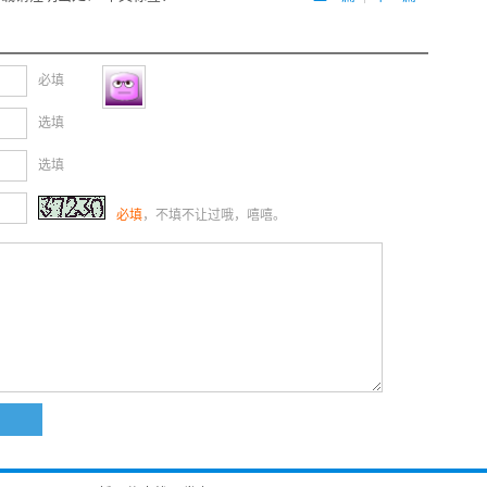
必填
选填
选填
必填
，不填不让过哦，嘻嘻。