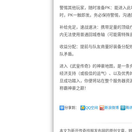
警惕其他玩家，随时准备PK：能进入
时，PK一触即发。务必保持警惕，沟通
补给充足，速战速决：携带足量的顶级
内无法使用普通回城卷轴（可能需特殊
收益分配：提前与队友商量好装备分配
队矛盾。
进入《武皇传奇》的神豪地图，是一条
经济支持（或极佳的运气）、以及优秀
旦成功踏入，你便将站在整个服务器资源
称霸神豪之巅！
分享到：
QQ空间
新浪微博
腾
本文为新开传奇找服发布网的原创文章，转