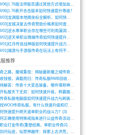
8/06]
1.76版法师能否通过其他方式增加血量？
8/06]
1.76新开合击版本如何快速提升等级？
8/03]
龙渊版本地图坐标全解析，如何快速定位BOSS位置？
8/03]
龙城决复古传奇赞助价格表如何查询？
8/02]
逆水寒单职业存在哪些可利用漏洞？如何快速提升战力？
8/02]
逆天单职业微端传奇如何快速提升战力？新手必看攻略
8/01]
红月传说战神版如何快速提升战力？新手攻略全解析？
8/01]
端游与手游版传奇在玩法上有何不同？
找服推荐
传奇之路，魔域重现：揭秘最新魔之域传奇攻(712)
回收钱银，满载而归：传奇私服RMB回收装(548)
亟待解答：传奇十大变态装备，哪件堪称神器(347)
新开私服天下无双：如何快速升级，称霸服务(681)
新传奇私服电脑版如何快速提升战力与刷装备(835)
寻找WOO传奇私服，有什么快速升级和打宝(864)
何快速提升陋天道单职业的战斗力？(3)
如何正确使用特殊戒指来进行公益传奇活动？(10)
单职业打金传奇(重塑经典，单职业传奇闪耀(10)
仗剑问仙途，仙罡神器传：探索上古洪荒，揭(813)