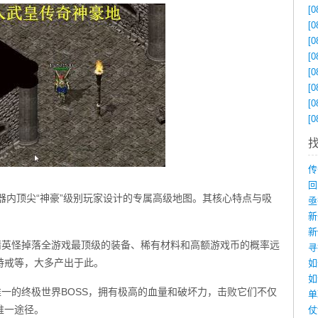
[0
[0
[0
[0
[0
[0
[0
[0
器内顶尖“神豪”级别玩家设计的专属高级地图。其核心特点与吸
精英怪掉落全游戏最顶级的装备、稀有材料和高额游戏币的概率远
特戒等，大多产出于此。
如
唯一的终极世界BOSS，拥有极高的血量和破坏力，击败它们不仅
唯一途径。