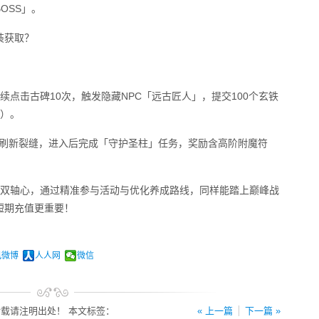
OSS」。
装获取？
）连续点击古碑10次，触发隐藏NPC「远古匠人」，提交100个玄铁
次）。
机地图刷新裂缝，进入后完成「守护圣柱」任务，奖励含高阶附魔符
」双轴心，通过精准参与活动与优化养成路线，同样能踏上巅峰战
短期充值更重要！
讯微博
人人网
微信
载请注明出处！ 本文标签：
« 上一篇
下一篇 »