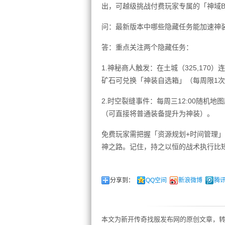
出，可越级挑战付费玩家专属的「神域B
问：最新版本中哪些隐藏任务能加速神
答：重点关注两个隐藏任务：
1.神秘商人触发：在土城（325,170
矿石可兑换「神装自选箱」（每周限1
2.时空裂缝事件：每周三12:00随
（可直接将普通装备提升为神装）。
免费玩家需把握「资源规划+时间管理
神之路。记住，持之以恒的战术执行比
分享到：
QQ空间
新浪微博
腾
本文为新开传奇找服发布网的原创文章，转