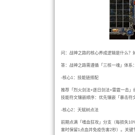
问：战神之路的核心养成逻辑是什么？
答：战神之路需遵循「三核一魂」体系
-核心1：技能链搭配
推荐「烈火剑法+逐日剑法+雷霆一击」
技能符文镶嵌顺序：优先镶嵌「暴击符
-核心2：天赋树点法
前期点满「嗜血狂攻」分支（每损失10
害时保留1点血并免疫伤害2秒）。关键