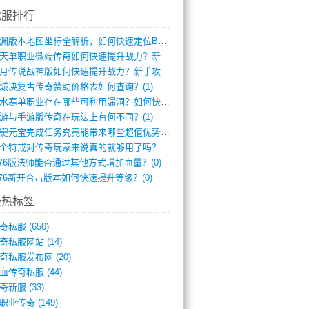
找服排行
龙渊版本地图坐标全解析，如何快速定位BO(3)
逆天单职业微端传奇如何快速提升战力？新手(2)
红月传说战神版如何快速提升战力？新手攻略(2)
城决复古传奇赞助价格表如何查询？(1)
逆水寒单职业存在哪些可利用漏洞？如何快速(1)
游与手游版传奇在玩法上有何不同？(1)
一键元宝完成任务究竟能带来哪些超值优势？(0)
一个特戒对传奇玩家来说真的就够用了吗？(0)
.76版法师能否通过其他方式增加血量？(0)
.76新开合击版本如何快速提升等级？(0)
最热标签
奇私服
(650)
奇私服网站
(14)
奇私服发布网
(20)
血传奇私服
(44)
奇新服
(33)
职业传奇
(149)