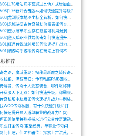
8/06]
1.76版法师能否通过其他方式增加血量？
8/06]
1.76新开合击版本如何快速提升等级？
8/03]
龙渊版本地图坐标全解析，如何快速定位BOSS位置？
8/03]
龙城决复古传奇赞助价格表如何查询？
8/02]
逆水寒单职业存在哪些可利用漏洞？如何快速提升战力？
8/02]
逆天单职业微端传奇如何快速提升战力？新手必看攻略
8/01]
红月传说战神版如何快速提升战力？新手攻略全解析？
8/01]
端游与手游版传奇在玩法上有何不同？
找服推荐
传奇之路，魔域重现：揭秘最新魔之域传奇攻(712)
回收钱银，满载而归：传奇私服RMB回收装(548)
亟待解答：传奇十大变态装备，哪件堪称神器(347)
新开私服天下无双：如何快速升级，称霸服务(681)
新传奇私服电脑版如何快速提升战力与刷装备(835)
寻找WOO传奇私服，有什么快速升级和打宝(864)
何快速提升陋天道单职业的战斗力？(3)
如何正确使用特殊戒指来进行公益传奇活动？(10)
单职业打金传奇(重塑经典，单职业传奇闪耀(10)
仗剑问仙途，仙罡神器传：探索上古洪荒，揭(813)