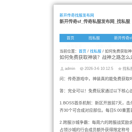
新开传奇找服发布网
新开传奇sf_传奇私服发布网_找私服
首页
找私服
新开传奇s
给我留言
找服订阅
网
当前位置：
首页
/
找私服
/ 如何免费获取
如何免费获取神装？战神之路怎么
admin
2026-3-6 10:12:5
找私
问：传奇游戏中，神装真的能免费获取
答：完全可以！免费玩家通过以下核心
1.BOSS首杀机制：新区开放前7天，
齐30个可合成对应部位。每日5:00重
2.跨服沙城争霸：每周六的跨服战奖励
占领沙城的行会成员额外获得限定称号（