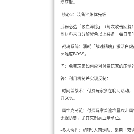
塔获取。
-核心3：装备淬炼优先级
武器必选「吸血淬炼」（每次攻击回复1
炼材料来自分解紫色以上装备，每日限
-战魂系统：消耗「战魂精魄」激活白虎
高难度BOSS。
问：免费玩家如何应对付费玩家的压制
答：利用机制差实现反制：
-时间差战术：付费玩家多在晚间活动，
升50%。
-属性克制链：付费玩家普遍堆叠攻击
无视防御，尤其克制高血量单位。
-多人协作：组建5人固定队，采用「双