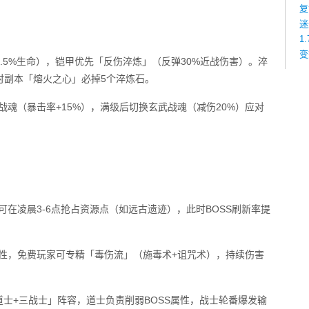
复
迷
1
变
.5%生命），铠甲优先「反伤淬炼」（反弹30%近战伤害）。淬
时副本「熔火之心」必掉5个淬炼石。
战魂（暴击率+15%），满级后切换玄武战魂（减伤20%）应对
？
可在凌晨3-6点抢占资源点（如远古遗迹），此时BOSS刷新率提
属性，免费玩家可专精「毒伤流」（施毒术+诅咒术），持续伤害
道士+三战士」阵容，道士负责削弱BOSS属性，战士轮番爆发输