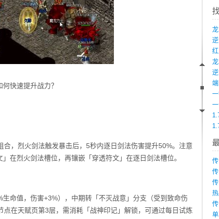
龙
端
如何快速提升战力？
：
1
1
组合，烈火剑法触发暴击后，5秒内逐日剑法伤害提升50%。注意
文」在烈火剑法槽位，再镶嵌「穿透符文」在逐日剑法槽位。
传
传
传
热
%生命值，伤害+3%），中期转「不灭战意」分支（受到致命伤
传
节点在天赋页第3层，需消耗「战神印记」解锁，可通过每日试炼
单