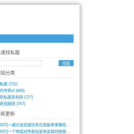
快速找私服
网站分类
私服
(721)
开传奇sf
(669)
奇私服发布网
(727)
奇找服网
(767)
最新更新
8/07]
一键元宝完成任务究竟能带来哪些超值优势？
8/07]
一个特戒对传奇玩家来说真的就够用了吗？