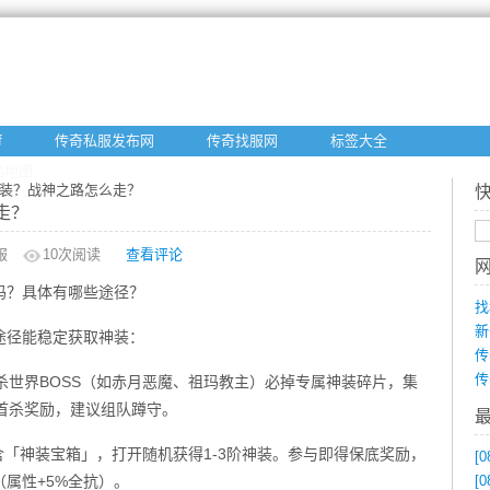
f
传奇私服发布网
传奇找服网
标签大全
站地图
神装？战神之路怎么走？
走？
服
10
次阅读
查看评论
吗？具体有哪些途径？
找
新
途径能稳定获取神装：
传
传
击杀世界BOSS（如赤月恶魔、祖玛教主）必掉专属神装碎片，集
置首杀奖励，建议组队蹲守。
含「神装宝箱」，打开随机获得1-3阶神装。参与即得保底奖励，
[0
属性+5%全抗）。
[0