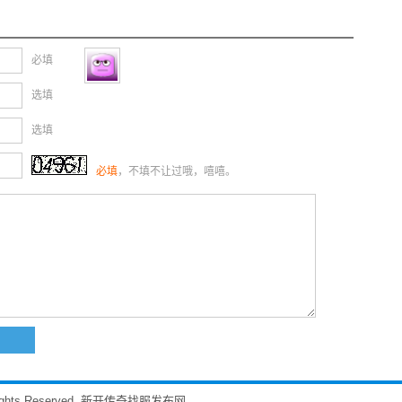
必填
选填
选填
必填
，不填不让过哦，嘻嘻。
ll Rights Reserved. 新开传奇找服发布网