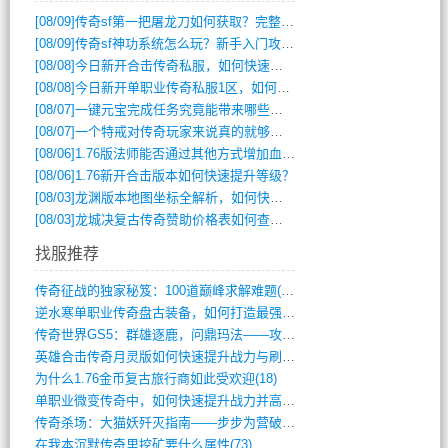
[08/09]
传奇sf第一把屠龙刀如何获取？完整攻略揭秘
[08/09]
传奇sf神功系统怎么玩？新手入门攻略全解析
[08/08]
今日新开合击传奇私服，如何快速提升角色战力？
[08/08]
今日新开单职业传奇私服1区，如何快速升级与获取顶级装备？
[08/07]
一键元宝完成任务究竟能带来哪些超值优势？
[08/07]
一个特戒对传奇玩家来说真的就够用了吗？
[08/06]
1.76版法师能否通过其他方式增加血量？
[08/06]
1.76新开合击版本如何快速提升等级？
[08/03]
龙渊版本地图坐标全解析，如何快速定位BOSS位置？
[08/03]
龙城决复古传奇赞助价格表如何查询？
找服推荐
传奇征战的独家秘笈：100道巅峰求解难题(366)
逆水寒单职业传奇盘古装备，如何打造最强战(491)
传奇世界GS5：群雄逐鹿，问鼎玛法——攻(626)
英雄合击传奇月灵版如何快速提升战力与刷装(381)
为什么1.76金币复古旅行商如此受欢迎(18)
单职业微变传奇中，如何快速提升战力并高效(5)
传奇杀场：大猫妖歼灭指南——步步为营破强(347)
在我本沉默传奇里挖矿要什么属性(73)