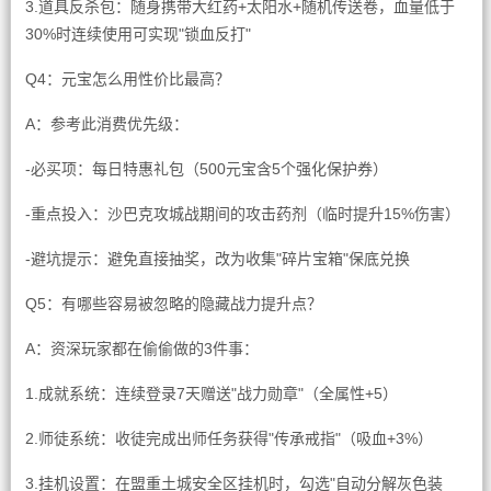
3.道具反杀包：随身携带大红药+太阳水+随机传送卷，血量低于
30%时连续使用可实现"锁血反打"
Q4：元宝怎么用性价比最高？
A：参考此消费优先级：
-必买项：每日特惠礼包（500元宝含5个强化保护券）
-重点投入：沙巴克攻城战期间的攻击药剂（临时提升15%伤害）
-避坑提示：避免直接抽奖，改为收集"碎片宝箱"保底兑换
Q5：有哪些容易被忽略的隐藏战力提升点？
A：资深玩家都在偷偷做的3件事：
1.成就系统：连续登录7天赠送"战力勋章"（全属性+5）
2.师徒系统：收徒完成出师任务获得"传承戒指"（吸血+3%）
3.挂机设置：在盟重土城安全区挂机时，勾选"自动分解灰色装