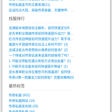
传奇私服金币的主要来源(11)
征战玛法大陆，探秘传奇装备：天魔神甲、屠(870)
找服排行
龙渊版本地图坐标全解析，如何快速定位BO(4)
逆天单职业微端传奇如何快速提升战力？新手(4)
红月传说战神版如何快速提升战力？新手攻略(3)
端游与手游版传奇在玩法上有何不同？(3)
龙城决复古传奇赞助价格表如何查询？(2)
一个特戒对传奇玩家来说真的就够用了吗？(1)
1.76版法师能否通过其他方式增加血量？(1)
1.76新开合击版本如何快速提升等级？(1)
逆水寒单职业存在哪些可利用漏洞？如何快速(1)
传奇sf第一把屠龙刀如何获取？完整攻略揭(0)
最热标签
传奇私服
(652)
传奇私服网站
(14)
传奇私服发布网
(20)
热血传奇私服
(44)