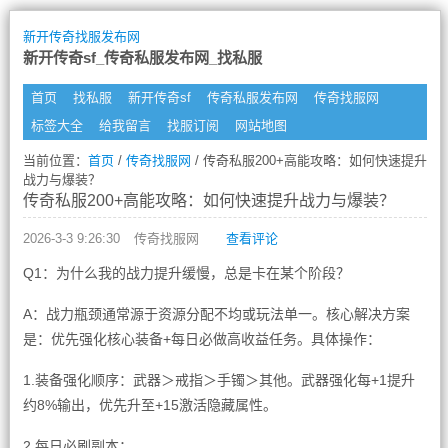
新开传奇找服发布网
新开传奇sf_传奇私服发布网_找私服
首页
找私服
新开传奇sf
传奇私服发布网
传奇找服网
标签大全
给我留言
找服订阅
网站地图
当前位置：
首页
/
传奇找服网
/ 传奇私服200+高能攻略：如何快速提升
战力与爆装？
传奇私服200+高能攻略：如何快速提升战力与爆装？
2026-3-3 9:26:30
传奇找服网
查看评论
Q1：为什么我的战力提升缓慢，总是卡在某个阶段？
A：战力瓶颈通常源于资源分配不均或玩法单一。核心解决方案
是：优先强化核心装备+每日必做高收益任务。具体操作：
1.装备强化顺序：武器＞戒指＞手镯＞其他。武器强化每+1提升
约8%输出，优先升至+15激活隐藏属性。
2.每日必刷副本：