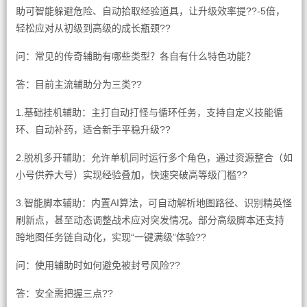
助可智能躲避危险、自动拾取经验道具，让升级效率提??-5倍，
轻松应对从初级到高级的成长瓶颈??
问：常见的传奇辅助有哪些类型？各自有什么特色功能？
答：目前主流辅助分为三类??
1.基础挂机辅助：主打自动打怪与循环任务，支持自定义技能循
环、自动补药，适合新手平稳升级??
2.脱机多开辅助：允许单机同时运行多个角色，通过资源整合（如
小号供养大号）实现经验叠加，快速突破高等级门槛??
3.智能脚本辅助：内置AI算法，可自动解析地图路径、识别精英怪
刷新点，甚至动态调整战术应对突发情况。部分高级脚本还支持
跨地图任务链自动化，实现“一键满级”体验??
问：使用辅助时如何避免被封号风险??
答：安全需把握三点??