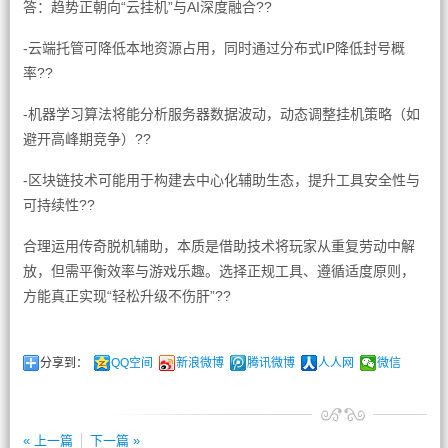
答：趋势正朝向“云挂机”与AI深度融合??
-云端托管可降低本地资源占用，同时通过分布式IP降低封号概
率??
-机器学习算法将能分析服务器数据波动，动态调整挂机策略（如
避开高峰期竞争）??
-区块链技术可能用于构建去中心化辅助生态，提升工具安全性与
可持续性??
合理运用传奇脱机辅助，本质是借助技术将玩家从重复劳动中解
放，但需平衡效率与游戏乐趣。选择正规工具、遵循适度原则，
方能真正实现“轻松升级不伤肝”??
分享到：
QQ空间
新浪微博
腾讯微博
人人网
微信
« 上一篇
下一篇 »