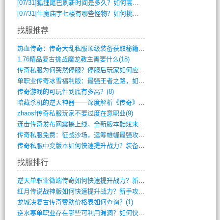
[07/31]
狐狸尾巴刷新时间是多久？如何高效获取传奇手游中的狐狸尾巴？
[07/31]
牛魔庙宇七楼有哪些怪物？如何挑战它们？
找服推荐
热血传奇：传奇大乱私服顶级装备获取秘籍(887)
1.76精品复古挑战魔龙教主需要什么(18)
传奇私服为何突然停服？停服后玩家如何应对(744)
单职业传奇冰雪福利版：最强王者之路，如何(659)
传奇游戏的可玩性到底有多高？(8)
暗藏杀机的逆天神器——深度解析《传奇》祈(374)
zhaosf传奇私服玩家不要过度在意职业(9)
连击传奇发布网震撼上线，全新版本酷炫来袭(12)
传奇私服免费：征战沙场，运筹帷幄最强攻城(516)
传奇私服中变版本如何快速提升战力？装备强(1012)
找服排行
逆天单职业微端传奇如何快速提升战力？新手(2)
红月传说战神版如何快速提升战力？新手攻略(2)
龙城决复古传奇赞助价格表如何查询？(1)
逆水寒单职业存在哪些可利用漏洞？如何快速(1)