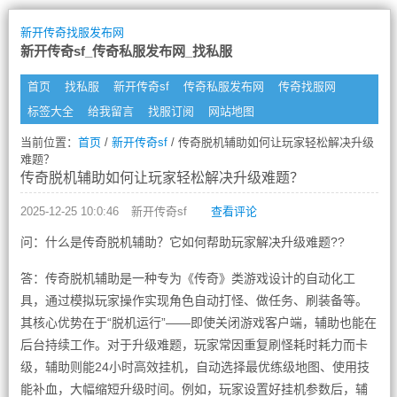
新开传奇找服发布网
新开传奇sf_传奇私服发布网_找私服
首页
找私服
新开传奇sf
传奇私服发布网
传奇找服网
标签大全
给我留言
找服订阅
网站地图
当前位置：
首页
/
新开传奇sf
/ 传奇脱机辅助如何让玩家轻松解决升级
难题？
传奇脱机辅助如何让玩家轻松解决升级难题？
2025-12-25 10:0:46
新开传奇sf
查看评论
问：什么是传奇脱机辅助？它如何帮助玩家解决升级难题??
答：传奇脱机辅助是一种专为《传奇》类游戏设计的自动化工
具，通过模拟玩家操作实现角色自动打怪、做任务、刷装备等。
其核心优势在于“脱机运行”——即使关闭游戏客户端，辅助也能在
后台持续工作。对于升级难题，玩家常因重复刷怪耗时耗力而卡
级，辅助则能24小时高效挂机，自动选择最优练级地图、使用技
能补血，大幅缩短升级时间。例如，玩家设置好挂机参数后，辅