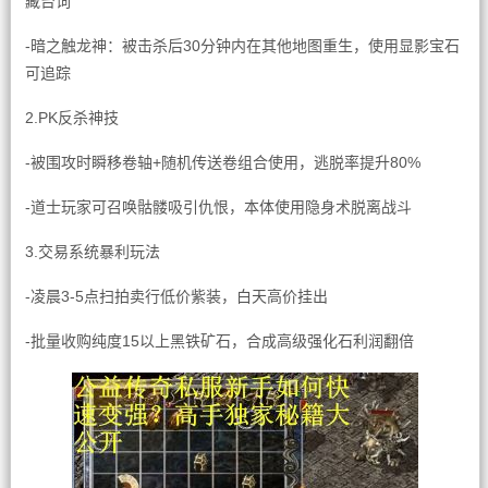
藏台词
-暗之触龙神：被击杀后30分钟内在其他地图重生，使用显影宝石
可追踪
2.PK反杀神技
-被围攻时瞬移卷轴+随机传送卷组合使用，逃脱率提升80%
-道士玩家可召唤骷髅吸引仇恨，本体使用隐身术脱离战斗
3.交易系统暴利玩法
-凌晨3-5点扫拍卖行低价紫装，白天高价挂出
-批量收购纯度15以上黑铁矿石，合成高级强化石利润翻倍