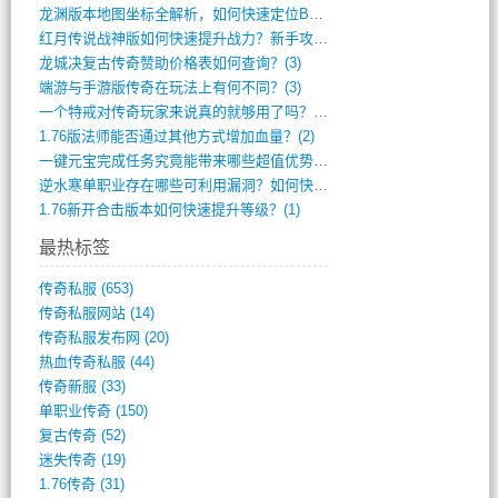
龙渊版本地图坐标全解析，如何快速定位BO(4)
红月传说战神版如何快速提升战力？新手攻略(3)
龙城决复古传奇赞助价格表如何查询？(3)
端游与手游版传奇在玩法上有何不同？(3)
一个特戒对传奇玩家来说真的就够用了吗？(2)
1.76版法师能否通过其他方式增加血量？(2)
一键元宝完成任务究竟能带来哪些超值优势？(1)
逆水寒单职业存在哪些可利用漏洞？如何快速(1)
1.76新开合击版本如何快速提升等级？(1)
最热标签
传奇私服
(653)
传奇私服网站
(14)
传奇私服发布网
(20)
热血传奇私服
(44)
传奇新服
(33)
单职业传奇
(150)
复古传奇
(52)
迷失传奇
(19)
1.76传奇
(31)