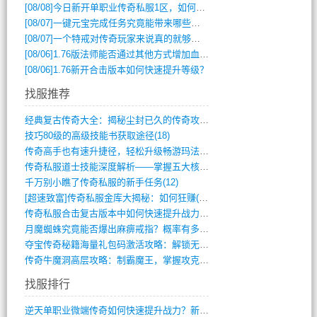
[08/08]
今日新开单职业传奇私服1区，如何快速升级与获取顶级装备？
[08/07]
一键元宝完成任务究竟能带来哪些超值优势？
[08/07]
一个特戒对传奇玩家来说真的就够用了吗？
[08/06]
1.76版法师能否通过其他方式增加血量？
[08/06]
1.76新开合击版本如何快速提升等级？
找服推荐
经典复古传奇大全：揭秘尘封已久的传奇攻略(348)
技巧80级的高级技能书获取途径(18)
传奇高手也有速升捷径，轻松升级畅游玛法(11)
传奇私服道士技能深度解析——掌握五大核心(956)
千万别小瞧了传奇私服的新手任务(12)
[超速致富]传奇私服金库大揭秘：如何狂赚(590)
传奇私服合击复古版本中如何快速提升战力与(917)
月魔蜘蛛究竟能否爆出麻痹戒指？概率有多大(11)
夺宝传奇秘籍海量礼包码激活攻略：解锁无限(587)
传奇牛魔洞高层攻略：制霸魔王，掌握攻克要(12)
找服排行
逆天单职业微端传奇如何快速提升战力？新手(4)