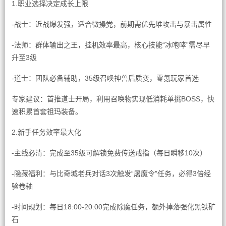
1.职业选择决定成长上限
-战士：近战爆发强，适合微操党，前期需优先堆攻击与暴击属性
-法师：群体输出之王，挂机效率最高，核心技能“冰咆哮”需尽早
升至3级
-道士：团队必备辅助，35级召唤神兽后质变，零氪玩家首选
专家建议：首推道士开局，利用召唤物实现低消耗单挑BOSS，快
速积累首套祖玛装备。
2.新手任务效率最大化
-主线必清：完成至35级可解锁免费传送戒指（每日瞬移10次）
-隐藏福利：与比奇城老兵对话3次触发“屠魔令”任务，必得3倍经
验卷轴
-时间规划：每日18:00-20:00完成除魔任务，额外掉落强化黑铁矿
石