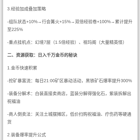
3.经验加成叠加策略
-组队状态+10%→行会篝火+15%→双倍经验卷+100%→累计提升
至225%
-重点挂机点：幻境7层（1.5倍经验）、祖玛阁（大量精英怪）
二、资源获取：日入千万金币的秘诀
1.金币快速积累
-挖矿暴富流：每日21:00矿区暴动活动，黑铁矿石爆率提升300%
-装备分解术：白装直接卖商店，蓝装分解得强化石，紫装拆解出
祝福油
-商人倒卖法：关注土城摆摊区，低价扫购祝福油、疗伤药等硬通
货
2.装备爆率提升公式