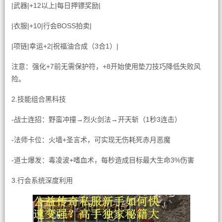
|武器|+12以上|每日押镖奖励|
|衣服|+10|行会BOSS拍卖|
|项链|幸运+2|祝福油合成（3合1）|
注意：强化+7前无需保护符，+8开始使用垫刀技巧降低失败风
险。
2.技能组合黑科技
-战士连招：野蛮冲撞→烈火剑法→开天斩（1秒3连击）
-法师卡位：火墙+圣言术，可实现无伤耗死赤月恶魔
-道士爆发：毒凌波+嗜血术，每秒造成目标最大生命3%伤害
3.行会系统深度利用