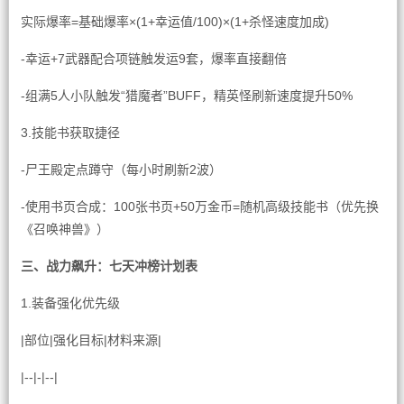
实际爆率=基础爆率×(1+幸运值/100)×(1+杀怪速度加成)
-幸运+7武器配合项链触发运9套，爆率直接翻倍
-组满5人小队触发“猎魔者”BUFF，精英怪刷新速度提升50%
3.技能书获取捷径
-尸王殿定点蹲守（每小时刷新2波）
-使用书页合成：100张书页+50万金币=随机高级技能书（优先换
《召唤神兽》）
三、战力飙升：七天冲榜计划表
1.装备强化优先级
|部位|强化目标|材料来源|
|--|-|--|