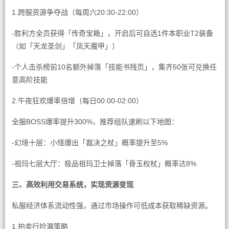
1.跨服资源争夺战（每周六20:30-22:00）
-胜利方全员获得「传奇宝箱」，开启后可自选1件本职业T2装备
（如「天龙圣剑」「凤天魔甲」）
-个人击杀榜前10名额外掉落「技能书残页」，集齐50张可兑换任
意高阶技能
2.午夜狂欢爆率倍增（每日00:00-02:00）
全服BOSS爆率提升300%，推荐组队速刷以下地图：
-幻境十层：小怪爆出「裁决之杖」概率提升至5%
-祖玛七层大厅：极品祖玛卫士掉落「骨玉权杖」概率达8%
三、高效利用交易系统，实现资源变现
私服经济体系流动性强，通过市场操作可低成本获取稀缺资源。
1.拍卖行捡漏策略