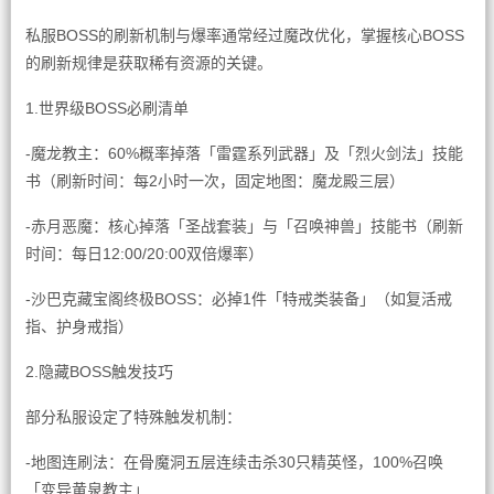
私服BOSS的刷新机制与爆率通常经过魔改优化，掌握核心BOSS
的刷新规律是获取稀有资源的关键。
1.世界级BOSS必刷清单
-魔龙教主：60%概率掉落「雷霆系列武器」及「烈火剑法」技能
书（刷新时间：每2小时一次，固定地图：魔龙殿三层）
-赤月恶魔：核心掉落「圣战套装」与「召唤神兽」技能书（刷新
时间：每日12:00/20:00双倍爆率）
-沙巴克藏宝阁终极BOSS：必掉1件「特戒类装备」（如复活戒
指、护身戒指）
2.隐藏BOSS触发技巧
部分私服设定了特殊触发机制：
-地图连刷法：在骨魔洞五层连续击杀30只精英怪，100%召唤
「变异黄泉教主」