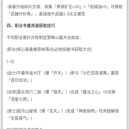
-装备升级碎片交易：收集「黑铁矿石×20」+「祝福油×5」可换取
「武器升阶券」，直接提升武器1-3点主属性
四、职业专属资源获取技巧
不同职业需针对性制定策略以最大化收益：
|职业|核心装备推荐掉落点|必抢技能书获取方式|
|--|||
|战士|牛魔寺庙大厅（爆「开天」）|参与「沙巴克竞速赛」赢取
「逐日剑法」|
|法师|雷炎洞穴二层（爆「镇天」）|合成「魔法之心」×5兑换
「流星火雨」|
|道士|狐月山秘境（爆「玄天」）|完成「神兽驯养」任务链解锁
「无极真气」|