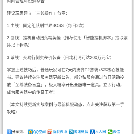
时间管理与资源整合
建议玩家建立「三线操作」节奏：
1.主线：固定组队刷世界BOSS（每日3次）
2.副线：挂机自动扫荡精英怪（推荐使用「智能挂机脚本」捡取紫
装以上物品）
3.暗线：交易行倒卖差价装备（日均利润可达200万元宝）
掌握上述技巧后，普通玩家可在7天内凑齐T2套装+3本核心技能
书。建议持续关注服务器更新公告，部分私服会通过节日活动投
放「至尊装备盲盒」，极大概率开出全服唯一道具。立即行动，
成为服务器中的传奇王者！
（本文持续更新实战案例与最新私服动态，点击关注获取第一手
攻略）
分享到：
QQ空间
新浪微博
腾讯微博
人人网
微信