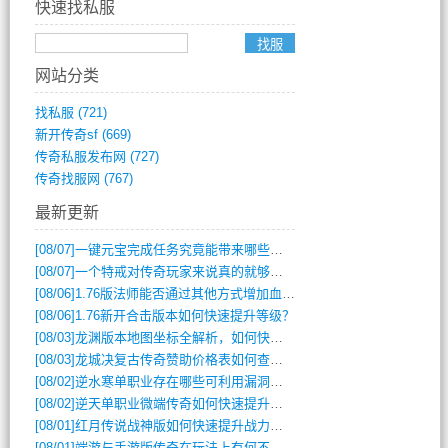
快速找私服
网站分类
找私服
(721)
新开传奇sf
(669)
传奇私服发布网
(727)
传奇找服网
(767)
最新更新
[08/07]
一键元宝完成任务究竟能带来哪些超值优势？
[08/07]
一个特戒对传奇玩家来说真的就够用了吗？
[08/06]
1.76版法师能否通过其他方式增加血量？
[08/06]
1.76新开合击版本如何快速提升等级？
[08/03]
龙渊版本地图坐标全解析，如何快速定位BOSS位置？
[08/03]
龙城决复古传奇赞助价格表如何查询？
[08/02]
逆水寒单职业存在哪些可利用漏洞？如何快速提升战力？
[08/02]
逆天单职业微端传奇如何快速提升战力？新手必看攻略
[08/01]
红月传说战神版如何快速提升战力？新手攻略全解析？
[08/01]
端游与手游版传奇在玩法上有何不同？