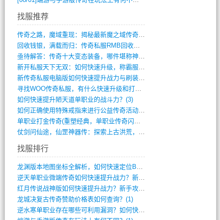
找服推荐
传奇之路，魔域重现：揭秘最新魔之域传奇攻(712)
回收钱银，满载而归：传奇私服RMB回收装(548)
亟待解答：传奇十大变态装备，哪件堪称神器(347)
新开私服天下无双：如何快速升级，称霸服务(681)
新传奇私服电脑版如何快速提升战力与刷装备(835)
寻找WOO传奇私服，有什么快速升级和打宝(864)
如何快速提升陋天道单职业的战斗力？(3)
如何正确使用特殊戒指来进行公益传奇活动？(10)
单职业打金传奇(重塑经典，单职业传奇闪耀(10)
仗剑问仙途，仙罡神器传：探索上古洪荒，揭(813)
找服排行
龙渊版本地图坐标全解析，如何快速定位BO(3)
逆天单职业微端传奇如何快速提升战力？新手(2)
红月传说战神版如何快速提升战力？新手攻略(2)
龙城决复古传奇赞助价格表如何查询？(1)
逆水寒单职业存在哪些可利用漏洞？如何快速(1)