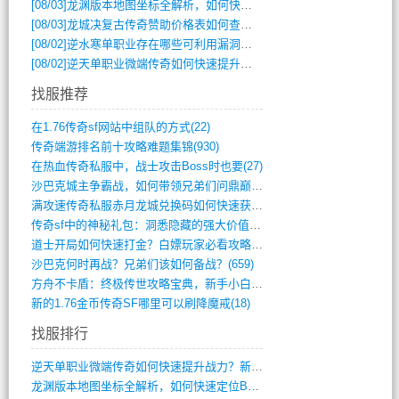
[08/03]
龙渊版本地图坐标全解析，如何快速定位BOSS位置？
[08/03]
龙城决复古传奇赞助价格表如何查询？
[08/02]
逆水寒单职业存在哪些可利用漏洞？如何快速提升战力？
[08/02]
逆天单职业微端传奇如何快速提升战力？新手必看攻略
找服推荐
在1.76传奇sf网站中组队的方式(22)
传奇端游排名前十攻略难题集锦(930)
在热血传奇私服中，战士攻击Boss时也要(27)
沙巴克城主争霸战，如何带领兄弟们问鼎巅峰(565)
满攻速传奇私服赤月龙城兑换码如何快速获取(676)
传奇sf中的神秘礼包：洞悉隐藏的强大价值(427)
道士开局如何快速打金？白嫖玩家必看攻略(5)
沙巴克何时再战？兄弟们该如何备战？(659)
方舟不卡盾：终极传世攻略宝典，新手小白逆(495)
新的1.76金币传奇SF哪里可以刷降魔戒(18)
找服排行
逆天单职业微端传奇如何快速提升战力？新手(4)
龙渊版本地图坐标全解析，如何快速定位BO(3)