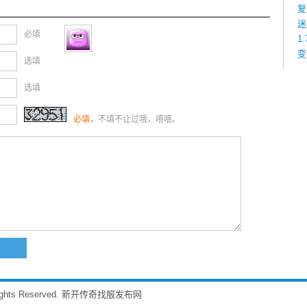
复
迷
必填
1
变
选填
选填
必填
，不填不让过哦，嘻嘻。
ll Rights Reserved. 新开传奇找服发布网