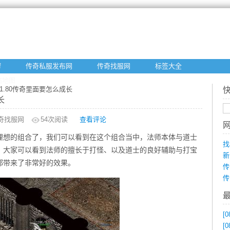
f
传奇私服发布网
传奇找服网
标签大全
站地图
1.80传奇里面要怎么成长
长
奇找服网
54
次阅读
查看评论
较理想的组合了，我们可以看到在这个组合当中，法师本体与道士
找
，大家可以看到法师的擅长于打怪、以及道士的良好辅助与打宝
新
都带来了非常好的效果。
传
传
[0
[0