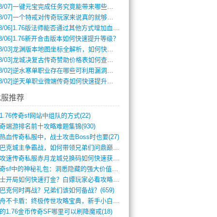
8/07]
一键元宝完成任务究竟能带来哪些超值优势？
8/07]
一个特戒对传奇玩家来说真的就够用了吗？
8/06]
1.76版法师能否通过其他方式增加血量？
8/06]
1.76新开合击版本如何快速提升等级？
8/03]
龙渊版本地图坐标全解析，如何快速定位BOSS位置？
8/03]
龙城决复古传奇赞助价格表如何查询？
8/02]
逆水寒单职业存在哪些可利用漏洞？如何快速提升战力？
8/02]
逆天单职业微端传奇如何快速提升战力？新手必看攻略
找服推荐
1.76传奇sf网站中组队的方式(22)
奇端游排名前十攻略难题集锦(930)
热血传奇私服中，战士攻击Boss时也要(27)
沙巴克城主争霸战，如何带领兄弟们问鼎巅峰(565)
满攻速传奇私服赤月龙城兑换码如何快速获取(676)
传奇sf中的神秘礼包：洞悉隐藏的强大价值(427)
道士开局如何快速打金？白嫖玩家必看攻略(5)
巴克何时再战？兄弟们该如何备战？(659)
方舟不卡盾：终极传世攻略宝典，新手小白逆(495)
的1.76金币传奇SF哪里可以刷降魔戒(18)