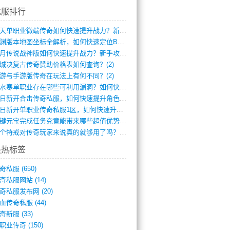
找服排行
逆天单职业微端传奇如何快速提升战力？新手(4)
龙渊版本地图坐标全解析，如何快速定位BO(3)
红月传说战神版如何快速提升战力？新手攻略(3)
城决复古传奇赞助价格表如何查询？(2)
游与手游版传奇在玩法上有何不同？(2)
逆水寒单职业存在哪些可利用漏洞？如何快速(1)
今日新开合击传奇私服，如何快速提升角色战(0)
今日新开单职业传奇私服1区，如何快速升级(0)
一键元宝完成任务究竟能带来哪些超值优势？(0)
一个特戒对传奇玩家来说真的就够用了吗？(0)
最热标签
奇私服
(650)
奇私服网站
(14)
奇私服发布网
(20)
血传奇私服
(44)
奇新服
(33)
职业传奇
(150)