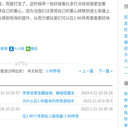
级，而是打宝了，这时候弄一些好装备比多打点经验值更加重
移自己的重心，因为当我们注意将自己的重心转移到道士英雄上
得到有效的提升，从而方便玩家们可以在1.80传奇里面更好地
龙
端
讯微博
人人网
微信
载请注明出处！ 本文标签：
1.80传奇
« 上一篇
下一篇 »
-15 10:26:57
传奇至尊宝藏秘境：解锁隐藏关卡攻略
2024-9-11 10:24:28
传
传
为什么在1.80版本的传奇游戏中，后期更加需要高准系
2023-11-24 9:35:5
传
-28 10:22:55
2022-1-23 10:38:28
热
在1.80个传奇私人服务器 1.80传奇
传
单