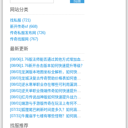
网站分类
找私服
(721)
新开传奇sf
(668)
传奇私服发布网
(726)
传奇找服网
(767)
最新更新
[08/06]
1.76版法师能否通过其他方式增加血量？
[08/06]
1.76新开合击版本如何快速提升等级？
[08/03]
龙渊版本地图坐标全解析，如何快速定位BOSS位置？
[08/03]
龙城决复古传奇赞助价格表如何查询？
[08/02]
逆水寒单职业存在哪些可利用漏洞？如何快速提升战力？
[08/02]
逆天单职业微端传奇如何快速提升战力？新手必看攻略
[08/01]
红月传说战神版如何快速提升战力？新手攻略全解析？
[08/01]
端游与手游版传奇在玩法上有何不同？
[07/31]
狐狸尾巴刷新时间是多久？如何高效获取传奇手游中的狐狸尾巴？
[07/31]
牛魔庙宇七楼有哪些怪物？如何挑战它们？
找服推荐