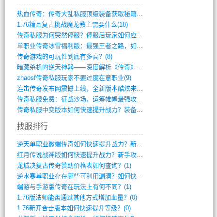
热血传奇：传奇大乱私服顶级装备获取秘籍(887)
1.76精品复古挑战魔龙教主需要什么(18)
传奇私服为何突然停服？停服后玩家如何应对(744)
单职业传奇冰雪福利版：最强王者之路，如何(659)
传奇游戏的可玩性到底有多高？(8)
暗藏杀机的逆天神器——深度解析《传奇》祈(374)
zhaosf传奇私服玩家不要过度在意职业(9)
连击传奇发布网震撼上线，全新版本酷炫来袭(12)
传奇私服免费：征战沙场，运筹帷幄最强攻城(516)
传奇私服中变版本如何快速提升战力？装备强(1012)
找服排行
逆天单职业微端传奇如何快速提升战力？新手(2)
红月传说战神版如何快速提升战力？新手攻略(2)
龙城决复古传奇赞助价格表如何查询？(1)
逆水寒单职业存在哪些可利用漏洞？如何快速(1)
端游与手游版传奇在玩法上有何不同？(1)
1.76版法师能否通过其他方式增加血量？(0)
1.76新开合击版本如何快速提升等级？(0)