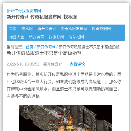
新开传奇找服发布网
新开传奇sf_传奇私服发布网_找私服
首页
找私服
新开传奇sf
传奇私服发布网
传奇找服网
标签大全
给我留言
找服订阅
网站地图
当前位置：
首页
/
新开传奇sf
/ 新开传奇私服道士不只是个高级奶爸
新开传奇私服道士不只是个高级奶爸
2022-3-16 13:35:52
新开传奇sf
查看评论
作为奶爸职业，其实新开传奇私服中道士后期是非常吃香的，而
且也比较适合一些大行会。如果我们能够成为高级道士，那么你
在游戏中也会顺风顺水。而且道士不只是可以做辅助奶爸而已，
有很多不同的道路。