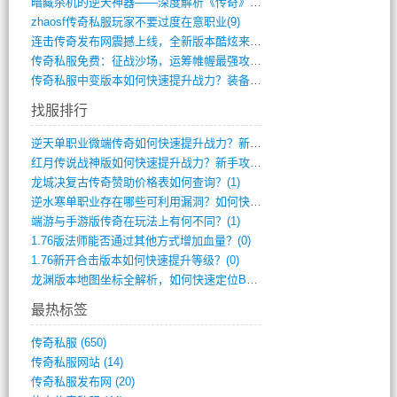
暗藏杀机的逆天神器——深度解析《传奇》祈(374)
zhaosf传奇私服玩家不要过度在意职业(9)
连击传奇发布网震撼上线，全新版本酷炫来袭(12)
传奇私服免费：征战沙场，运筹帷幄最强攻城(516)
传奇私服中变版本如何快速提升战力？装备强(1012)
找服排行
逆天单职业微端传奇如何快速提升战力？新手(2)
红月传说战神版如何快速提升战力？新手攻略(2)
龙城决复古传奇赞助价格表如何查询？(1)
逆水寒单职业存在哪些可利用漏洞？如何快速(1)
端游与手游版传奇在玩法上有何不同？(1)
1.76版法师能否通过其他方式增加血量？(0)
1.76新开合击版本如何快速提升等级？(0)
龙渊版本地图坐标全解析，如何快速定位BO(0)
最热标签
传奇私服
(650)
传奇私服网站
(14)
传奇私服发布网
(20)