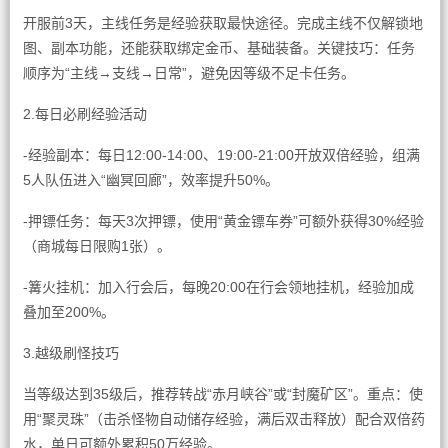
开服前3天，主线任务是经验获取最快途径。完成主线不仅解锁地
图、副本功能，还能获取绑定金币、基础装备。关键技巧：任务
顺序为“主线→支线→日常”，避免因等级不足卡任务。
2.每日必刷经验活动
-经验副本：每日12:00-14:00、19:00-21:00开放双倍经验，组满
5人队伍进入“幽冥回廊”，效率提升50%。
-押镖任务：每天3次押镖，使用“黄金镖车券”可额外获得30%经验
（商城每日限购1张）。
-篝火挂机：加入行会后，每晚20:00在行会领地挂机，经验加成
叠加至200%。
3.越级刷怪技巧
当等级达到35级后，推荐转战“赤月峡谷”或“封魔矿区”。重点：使
用“聚灵珠”（击杀怪物自动储存经验，满后双击释放）配合双倍药
水，单日可额外累积50万经验。