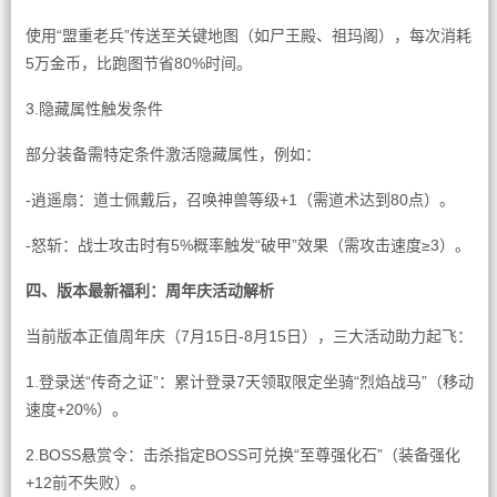
使用“盟重老兵”传送至关键地图（如尸王殿、祖玛阁），每次消耗
5万金币，比跑图节省80%时间。
3.隐藏属性触发条件
部分装备需特定条件激活隐藏属性，例如：
-逍遥扇：道士佩戴后，召唤神兽等级+1（需道术达到80点）。
-怒斩：战士攻击时有5%概率触发“破甲”效果（需攻击速度≥3）。
四、版本最新福利：周年庆活动解析
当前版本正值周年庆（7月15日-8月15日），三大活动助力起飞：
1.登录送“传奇之证”：累计登录7天领取限定坐骑“烈焰战马”（移动
速度+20%）。
2.BOSS悬赏令：击杀指定BOSS可兑换“至尊强化石”（装备强化
+12前不失败）。