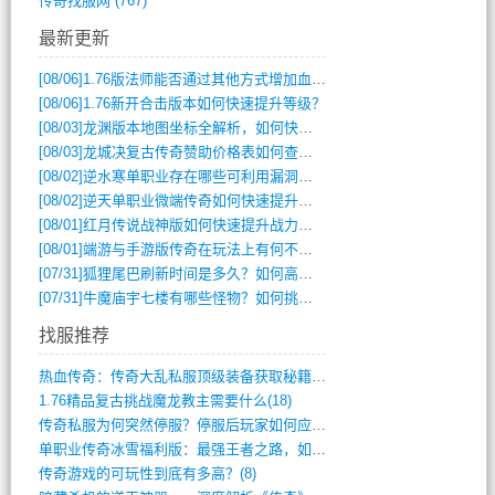
传奇找服网
(767)
最新更新
[08/06]
1.76版法师能否通过其他方式增加血量？
[08/06]
1.76新开合击版本如何快速提升等级？
[08/03]
龙渊版本地图坐标全解析，如何快速定位BOSS位置？
[08/03]
龙城决复古传奇赞助价格表如何查询？
[08/02]
逆水寒单职业存在哪些可利用漏洞？如何快速提升战力？
[08/02]
逆天单职业微端传奇如何快速提升战力？新手必看攻略
[08/01]
红月传说战神版如何快速提升战力？新手攻略全解析？
[08/01]
端游与手游版传奇在玩法上有何不同？
[07/31]
狐狸尾巴刷新时间是多久？如何高效获取传奇手游中的狐狸尾巴？
[07/31]
牛魔庙宇七楼有哪些怪物？如何挑战它们？
找服推荐
热血传奇：传奇大乱私服顶级装备获取秘籍(887)
1.76精品复古挑战魔龙教主需要什么(18)
传奇私服为何突然停服？停服后玩家如何应对(744)
单职业传奇冰雪福利版：最强王者之路，如何(659)
传奇游戏的可玩性到底有多高？(8)