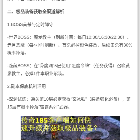
二、极品装备获取全渠道解析
1.BOSS首杀与定时蹲守
-世界BOSS：魔龙教主（刷新时间：每日10:30/16:30/22:30）、
赤月恶魔（每4小时刷新）。首杀必掉橙色装备，后续击杀有30%
概率掉落。
-隐藏BOSS：在“骨魔洞”5层使用“恶魔令牌”（任务获得）召唤黄
泉教主，必掉1件本职业紫装。
2.副本保底机制活用
-深渊试炼：通关第10层必定获得“玄冰铁”（装备强化必备），第
15层有概率掉落“雷霆系列”武器。