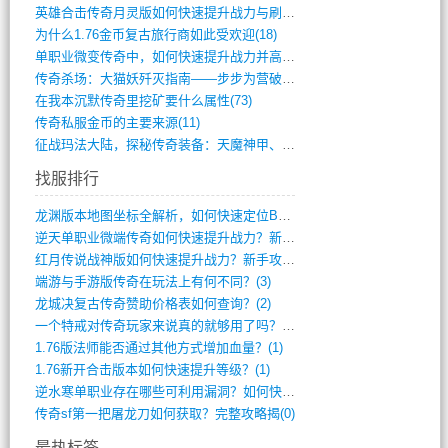
英雄合击传奇月灵版如何快速提升战力与刷装(381)
为什么1.76金币复古旅行商如此受欢迎(18)
单职业微变传奇中，如何快速提升战力并高效(5)
传奇杀场：大猫妖歼灭指南——步步为营破强(347)
在我本沉默传奇里挖矿要什么属性(73)
传奇私服金币的主要来源(11)
征战玛法大陆，探秘传奇装备：天魔神甲、屠(870)
找服排行
龙渊版本地图坐标全解析，如何快速定位BO(4)
逆天单职业微端传奇如何快速提升战力？新手(4)
红月传说战神版如何快速提升战力？新手攻略(3)
端游与手游版传奇在玩法上有何不同？(3)
龙城决复古传奇赞助价格表如何查询？(2)
一个特戒对传奇玩家来说真的就够用了吗？(1)
1.76版法师能否通过其他方式增加血量？(1)
1.76新开合击版本如何快速提升等级？(1)
逆水寒单职业存在哪些可利用漏洞？如何快速(1)
传奇sf第一把屠龙刀如何获取？完整攻略揭(0)
最热标签