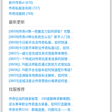
新开传奇sf
(670)
传奇私服发布网
(727)
传奇找服网
(769)
最新更新
[08/09]
传奇sf第一把屠龙刀如何获取？完整攻略揭秘
[08/09]
传奇sf神功系统怎么玩？新手入门攻略全解析
[08/08]
今日新开合击传奇私服，如何快速提升角色战力？
[08/08]
今日新开单职业传奇私服1区，如何快速升级与获取顶级装备？
[08/07]
一键元宝完成任务究竟能带来哪些超值优势？
[08/07]
一个特戒对传奇玩家来说真的就够用了吗？
[08/06]
1.76版法师能否通过其他方式增加血量？
[08/06]
1.76新开合击版本如何快速提升等级？
[08/03]
龙渊版本地图坐标全解析，如何快速定位BOSS位置？
[08/03]
龙城决复古传奇赞助价格表如何查询？
找服推荐
传奇征战的独家秘笈：100道巅峰求解难题(366)
逆水寒单职业传奇盘古装备，如何打造最强战(491)
传奇世界GS5：群雄逐鹿，问鼎玛法——攻(626)