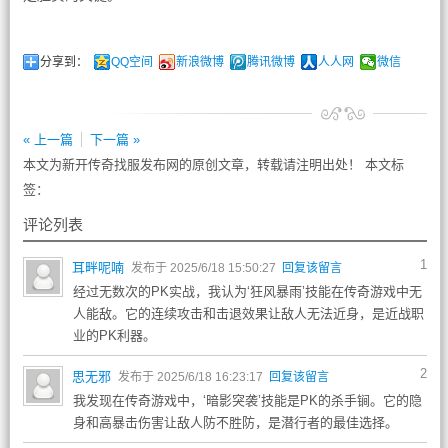
分享到：
QQ空间
新浪微博
腾讯微博
人人网
微信
« 上一篇
下一篇 »
本文为新开传奇找服发布网的原创文章，转载请注明出处！ 本文标
签：
评论列表
1
耳畔呢喃
发布于 2025/6/18 15:50:27
回复该留言
经过无数次的PK实战，我认为‘狂风暴雨’技能在传奇游戏中无
人能敌。它的连续攻击和击退效果让敌人无法近身，是近战职
业的PK利器。
2
思无邪
发布于 2025/6/18 16:23:17
回复该留言
我发现在传奇游戏中，‘暗影突袭’技能是PK的杀手锏。它的隐
身和高暴击伤害让敌人防不胜防，是潜行者的最佳选择。