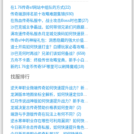
在1.76传奇sf网站中组队的方式(22)
传奇端游排名前十攻略难题集锦(930)
在热血传奇私服中，战士攻击Boss时也要(27)
沙巴克城主争霸战，如何带领兄弟们问鼎巅峰(565)
满攻速传奇私服赤月龙城兑换码如何快速获取(676)
传奇sf中的神秘礼包：洞悉隐藏的强大价值(427)
道士开局如何快速打金？白嫖玩家必看攻略(5)
沙巴克何时再战？兄弟们该如何备战？(659)
方舟不卡盾：终极传世攻略宝典，新手小白逆(495)
新的1.76金币传奇SF哪里可以刷降魔戒(18)
找服排行
逆天单职业微端传奇如何快速提升战力？新手(4)
龙渊版本地图坐标全解析，如何快速定位BO(3)
红月传说战神版如何快速提升战力？新手攻略(3)
龙城决复古传奇赞助价格表如何查询？(2)
端游与手游版传奇在玩法上有何不同？(2)
逆水寒单职业存在哪些可利用漏洞？如何快速(1)
今日新开合击传奇私服，如何快速提升角色战(0)
今日新开单职业传奇私服1区，如何快速升级(0)