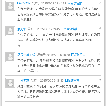
3
NGC2237
发布于 2025/6/18 18:44:33
回复该留言
在传奇游戏中，我发现‘火焰之怒’技能简直是PK的终极武器！
它的高爆发伤害和持续燃烧效果让对手无处可逃，绝对是战场
上的霸主！
4
思无邪
发布于 2025/6/18 22:44:29
回复该留言
在传奇游戏中，‘雷霆之击’技能让我在PK中所向披靡。它的范
围攻击和麻痹效果让敌人瞬间失去战斗力，是真正的PK一
霸。
5
都是一樣的傷
发布于 2025/6/19 5:18:20
回复该留言
在传奇游戏中，‘神圣裁决’技能让我在PK中占据绝对优势。它
的神圣伤害和净化效果让敌人的防御和增益效果化为乌有，是
真正的PK霸主。
6
几分老友
发布于 2025/6/19 9:38:35
回复该留言
经过无数次的PK对决，我认为‘冰霜之触’技能在传奇游戏中无
人能敌。它的减速效果和冰冻伤害让敌人动弹不得，是控制和
输出的完美结合。