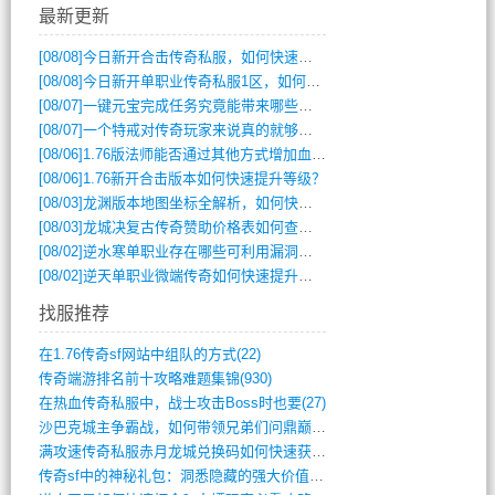
最新更新
[08/08]
今日新开合击传奇私服，如何快速提升角色战力？
[08/08]
今日新开单职业传奇私服1区，如何快速升级与获取顶级装备？
[08/07]
一键元宝完成任务究竟能带来哪些超值优势？
[08/07]
一个特戒对传奇玩家来说真的就够用了吗？
[08/06]
1.76版法师能否通过其他方式增加血量？
[08/06]
1.76新开合击版本如何快速提升等级？
[08/03]
龙渊版本地图坐标全解析，如何快速定位BOSS位置？
[08/03]
龙城决复古传奇赞助价格表如何查询？
[08/02]
逆水寒单职业存在哪些可利用漏洞？如何快速提升战力？
[08/02]
逆天单职业微端传奇如何快速提升战力？新手必看攻略
找服推荐
在1.76传奇sf网站中组队的方式(22)
传奇端游排名前十攻略难题集锦(930)
在热血传奇私服中，战士攻击Boss时也要(27)
沙巴克城主争霸战，如何带领兄弟们问鼎巅峰(565)
满攻速传奇私服赤月龙城兑换码如何快速获取(676)
传奇sf中的神秘礼包：洞悉隐藏的强大价值(427)