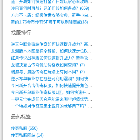
道士开局如何快速打金？白嫖玩家必看攻略(5)
沙巴克何时再战？兄弟们该如何备战？(659)
方舟不卡盾：终极传世攻略宝典，新手小白逆(495)
新的1.76金币传奇SF哪里可以刷降魔戒(18)
找服排行
逆天单职业微端传奇如何快速提升战力？新手(4)
龙渊版本地图坐标全解析，如何快速定位BO(3)
红月传说战神版如何快速提升战力？新手攻略(3)
龙城决复古传奇赞助价格表如何查询？(2)
端游与手游版传奇在玩法上有何不同？(2)
逆水寒单职业存在哪些可利用漏洞？如何快速(1)
今日新开合击传奇私服，如何快速提升角色战(0)
今日新开单职业传奇私服1区，如何快速升级(0)
一键元宝完成任务究竟能带来哪些超值优势？(0)
一个特戒对传奇玩家来说真的就够用了吗？(0)
最热标签
传奇私服
(650)
传奇私服网站
(14)