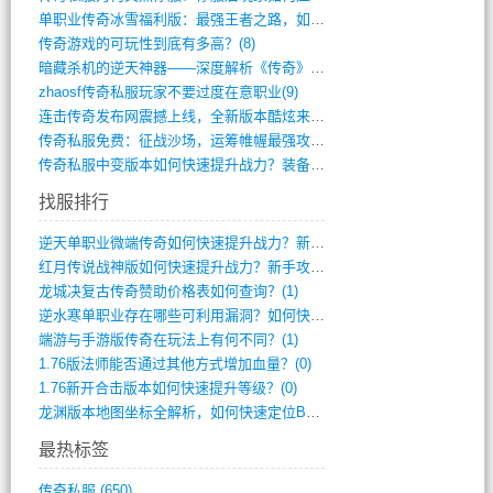
单职业传奇冰雪福利版：最强王者之路，如何(659)
传奇游戏的可玩性到底有多高？(8)
暗藏杀机的逆天神器——深度解析《传奇》祈(374)
zhaosf传奇私服玩家不要过度在意职业(9)
连击传奇发布网震撼上线，全新版本酷炫来袭(12)
传奇私服免费：征战沙场，运筹帷幄最强攻城(516)
传奇私服中变版本如何快速提升战力？装备强(1012)
找服排行
逆天单职业微端传奇如何快速提升战力？新手(2)
红月传说战神版如何快速提升战力？新手攻略(2)
龙城决复古传奇赞助价格表如何查询？(1)
逆水寒单职业存在哪些可利用漏洞？如何快速(1)
端游与手游版传奇在玩法上有何不同？(1)
1.76版法师能否通过其他方式增加血量？(0)
1.76新开合击版本如何快速提升等级？(0)
龙渊版本地图坐标全解析，如何快速定位BO(0)
最热标签
传奇私服
(650)