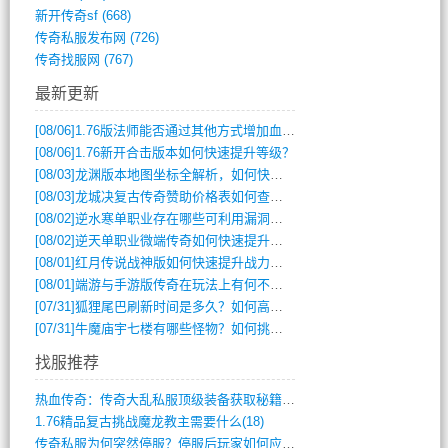
新开传奇sf
(668)
传奇私服发布网
(726)
传奇找服网
(767)
最新更新
[08/06]
1.76版法师能否通过其他方式增加血量？
[08/06]
1.76新开合击版本如何快速提升等级？
[08/03]
龙渊版本地图坐标全解析，如何快速定位BOSS位置？
[08/03]
龙城决复古传奇赞助价格表如何查询？
[08/02]
逆水寒单职业存在哪些可利用漏洞？如何快速提升战力？
[08/02]
逆天单职业微端传奇如何快速提升战力？新手必看攻略
[08/01]
红月传说战神版如何快速提升战力？新手攻略全解析？
[08/01]
端游与手游版传奇在玩法上有何不同？
[07/31]
狐狸尾巴刷新时间是多久？如何高效获取传奇手游中的狐狸尾巴？
[07/31]
牛魔庙宇七楼有哪些怪物？如何挑战它们？
找服推荐
热血传奇：传奇大乱私服顶级装备获取秘籍(887)
1.76精品复古挑战魔龙教主需要什么(18)
传奇私服为何突然停服？停服后玩家如何应对(744)