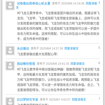
4
试卷看似简单但心机太重
发布于 2025/6/6 14:19:36
回复该留
言
80飞龙元素传奇中，飞龙套装是提升输出的关键。我建议将飞
龙剑、飞龙甲、飞龙戒指和飞龙项链全部装备上，这样可以充
分发挥套装的属性加成。飞龙剑的攻击力和飞龙甲的防御力是
输出和生存的保障，而飞龙戒指和飞龙项链则可以进一步提升
攻击力和生命值。这样的搭配，可以让你在战斗中轻松击败对
手，成为传奇中的强者！
5
永远骚动
发布于 2025/6/6 14:57:28
回复该留言
飞龙套装输出最大化搭配心得：
6
我幼稚你管我
发布于 2025/6/6 23:41:35
回复该留言
80飞龙元素传奇中绝对是输出神器！我推荐搭配飞龙剑和飞龙
甲，这样能最大化发挥飞龙套装的属性加成。飞龙剑的高攻击
力和飞龙甲的防御力，让你在战斗中如虎添翼。再搭配上飞龙
戒指和飞龙项链，可以进一步增强攻击力和生命值。总之，飞
龙套装搭配得当，可以让你在传奇世界中所向披靡！
7
白日梦研究专家
发布于 2025/6/7 4:03:57
回复该留言