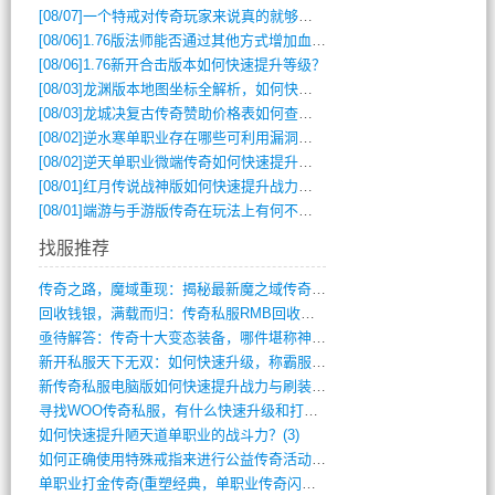
[08/07]
一个特戒对传奇玩家来说真的就够用了吗？
[08/06]
1.76版法师能否通过其他方式增加血量？
[08/06]
1.76新开合击版本如何快速提升等级？
[08/03]
龙渊版本地图坐标全解析，如何快速定位BOSS位置？
[08/03]
龙城决复古传奇赞助价格表如何查询？
[08/02]
逆水寒单职业存在哪些可利用漏洞？如何快速提升战力？
[08/02]
逆天单职业微端传奇如何快速提升战力？新手必看攻略
[08/01]
红月传说战神版如何快速提升战力？新手攻略全解析？
[08/01]
端游与手游版传奇在玩法上有何不同？
找服推荐
传奇之路，魔域重现：揭秘最新魔之域传奇攻(712)
回收钱银，满载而归：传奇私服RMB回收装(548)
亟待解答：传奇十大变态装备，哪件堪称神器(347)
新开私服天下无双：如何快速升级，称霸服务(681)
新传奇私服电脑版如何快速提升战力与刷装备(835)
寻找WOO传奇私服，有什么快速升级和打宝(864)
如何快速提升陋天道单职业的战斗力？(3)
如何正确使用特殊戒指来进行公益传奇活动？(10)
单职业打金传奇(重塑经典，单职业传奇闪耀(10)