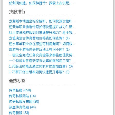
仗剑问仙途，仙罡神器传：探索上古洪荒，揭(813)
找服排行
龙渊版本地图坐标全解析，如何快速定位BO(3)
逆天单职业微端传奇如何快速提升战力？新手(2)
红月传说战神版如何快速提升战力？新手攻略(2)
龙城决复古传奇赞助价格表如何查询？(1)
逆水寒单职业存在哪些可利用漏洞？如何快速(1)
端游与手游版传奇在玩法上有何不同？(1)
一键元宝完成任务究竟能带来哪些超值优势？(0)
一个特戒对传奇玩家来说真的就够用了吗？(0)
1.76版法师能否通过其他方式增加血量？(0)
1.76新开合击版本如何快速提升等级？(0)
最热标签
传奇私服
(650)
传奇私服网站
(14)
传奇私服发布网
(20)
热血传奇私服
(44)
传奇新服
(33)