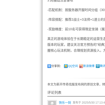
3.跨服战注意事项
-匹配机制：按服务器开服时间分组（3
-阵容搭配：推荐2战士+3法师+1道士
-奖励梯度：前10名可获得限定坐骑（属
真正的游戏体验在于长期稳定的运营生
版本的玩家，建议关注官方预告的"经典
握核心玩法机制，合理规划资源投入，
分享到：
QQ空间
新浪微博
腾
本文为新开传奇找服发布网的原创文章，转
评论列表
快乐一刻
发布于 2025/5/30 17:13: