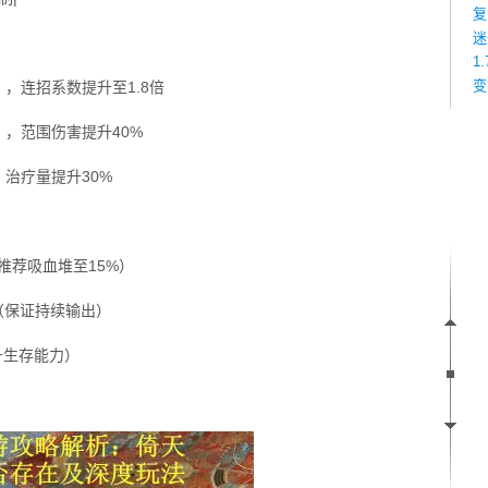
复
迷
1
变
，连招系数提升至1.8倍
），范围伤害提升40%
治疗量提升30%
推荐吸血堆至15%）
（保证持续输出）
升生存能力）