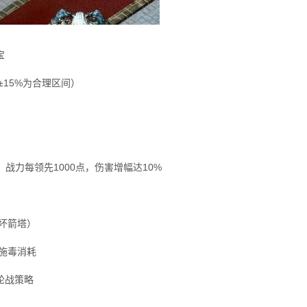
宝
±15%为合理区间）
0)，战力每领先1000点，伤害增幅达10%
坏箭塔）
施毒消耗
轮战策略