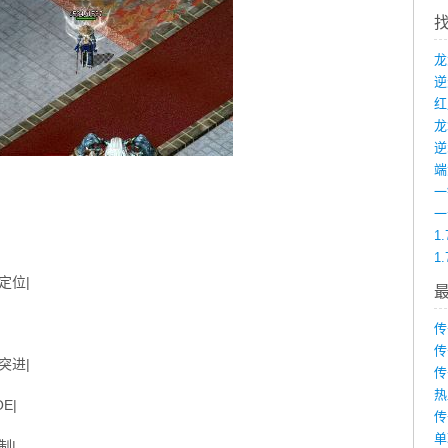
龙
端
1
1
定位|
传
传
突进|
传
热
E|
传
单
制|