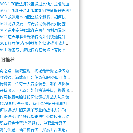
8/06]
1.76版法师能否通过其他方式增加血量？
8/06]
1.76新开合击版本如何快速提升等级？
8/03]
龙渊版本地图坐标全解析，如何快速定位BOSS位置？
8/03]
龙城决复古传奇赞助价格表如何查询？
8/02]
逆水寒单职业存在哪些可利用漏洞？如何快速提升战力？
8/02]
逆天单职业微端传奇如何快速提升战力？新手必看攻略
8/01]
红月传说战神版如何快速提升战力？新手攻略全解析？
8/01]
端游与手游版传奇在玩法上有何不同？
找服推荐
传奇之路，魔域重现：揭秘最新魔之域传奇攻(712)
回收钱银，满载而归：传奇私服RMB回收装(548)
亟待解答：传奇十大变态装备，哪件堪称神器(347)
新开私服天下无双：如何快速升级，称霸服务(681)
新传奇私服电脑版如何快速提升战力与刷装备(835)
寻找WOO传奇私服，有什么快速升级和打宝(864)
何快速提升陋天道单职业的战斗力？(3)
如何正确使用特殊戒指来进行公益传奇活动？(10)
单职业打金传奇(重塑经典，单职业传奇闪耀(10)
仗剑问仙途，仙罡神器传：探索上古洪荒，揭(813)