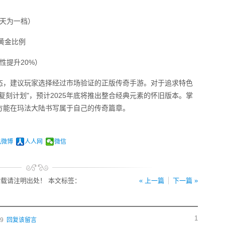
0天为一档）
的黄金比例
性提升20%）
态，建议玩家选择经过市场验证的正版传奇手游。对于追求特色
复刻计划"，预计2025年底将推出整合经典元素的怀旧版本。掌
方能在玛法大陆书写属于自己的传奇篇章。
讯微博
人人网
微信
载请注明出处！ 本文标签：
« 上一篇
下一篇 »
1
49
回复该留言