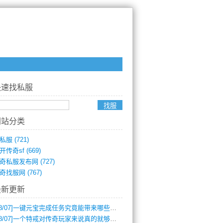
快速找私服
网站分类
私服
(721)
开传奇sf
(669)
奇私服发布网
(727)
奇找服网
(767)
最新更新
8/07]
一键元宝完成任务究竟能带来哪些超值优势？
8/07]
一个特戒对传奇玩家来说真的就够用了吗？