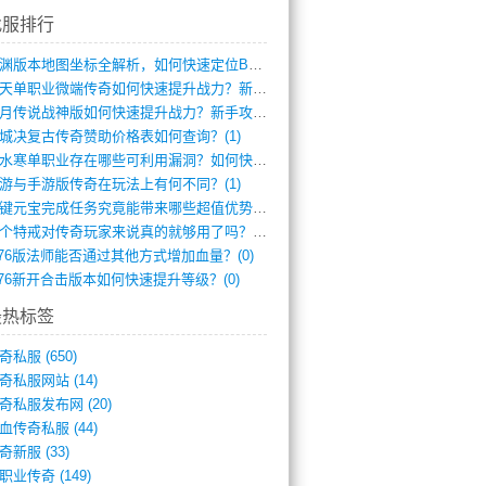
找服排行
龙渊版本地图坐标全解析，如何快速定位BO(3)
逆天单职业微端传奇如何快速提升战力？新手(2)
红月传说战神版如何快速提升战力？新手攻略(2)
城决复古传奇赞助价格表如何查询？(1)
逆水寒单职业存在哪些可利用漏洞？如何快速(1)
游与手游版传奇在玩法上有何不同？(1)
一键元宝完成任务究竟能带来哪些超值优势？(0)
一个特戒对传奇玩家来说真的就够用了吗？(0)
.76版法师能否通过其他方式增加血量？(0)
.76新开合击版本如何快速提升等级？(0)
最热标签
奇私服
(650)
奇私服网站
(14)
奇私服发布网
(20)
血传奇私服
(44)
奇新服
(33)
职业传奇
(149)