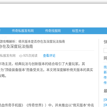
f
传奇私服发布网
传奇找服网
标签大全
站地图
手游攻略解析：倚天版本是否存在及深度玩法指南
存在及深度玩法指南
私服发布网
925
次阅读
查看评论
市场主流，经典玩法与创新版本的结合吸引了大量玩家。其
找
传为"顶级装备版本"而备受关注。本文将深度解析倚天版本的真实
新
攻略。
传
传
[0
血传奇手机版》《传奇世界》）中，并未推出以"倚天版本"命名
[0