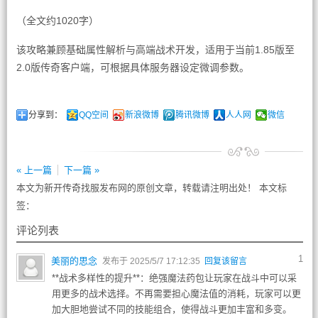
（全文约1020字）
该攻略兼顾基础属性解析与高端战术开发，适用于当前1.85版至
2.0版传奇客户端，可根据具体服务器设定微调参数。
分享到：
QQ空间
新浪微博
腾讯微博
人人网
微信
« 上一篇
下一篇 »
本文为新开传奇找服发布网的原创文章，转载请注明出处！ 本文标
签：
评论列表
1
美丽的思念
发布于 2025/5/7 17:12:35
回复该留言
**战术多样性的提升**：绝强魔法药包让玩家在战斗中可以采
用更多的战术选择。不再需要担心魔法值的消耗，玩家可以更
加大胆地尝试不同的技能组合，使得战斗更加丰富和多变。