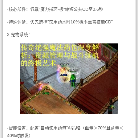
-核心部件：佩戴"魔力指环·极"缩短公共CD至0.6秒
-特殊词条：优先选择"饮用药水时10%概率重置技能CD"
3.宠物系统：
-智能设置：配置"自动使用药包"AI策略（血量＞70%且蓝量＜
40%时触发）