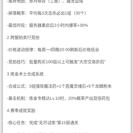
-推荐地图：赤月峡谷（三层）、魔龙血域
-掉落概率：平均每3次击杀必出1组（30个）
-最佳时段：服务器重启后2小时内爆率+30%
2.跨服拍卖行竞拍
-价格波动规律：每周一/四晚20:00刷新后价格低谷
-竞拍技巧：批量购买100组以上可触发"大宗交易折扣"
3.炼金术士合成系统
-合成公式：3组强效魔法药+1个恶魔灵魂石+5个龙鳞粉末
-暴击机制：炼金专精达Lv.10时，20%概率产出双倍药包
4.赛季成就奖励
-核心任务：完成"无尽试炼"第15层通关