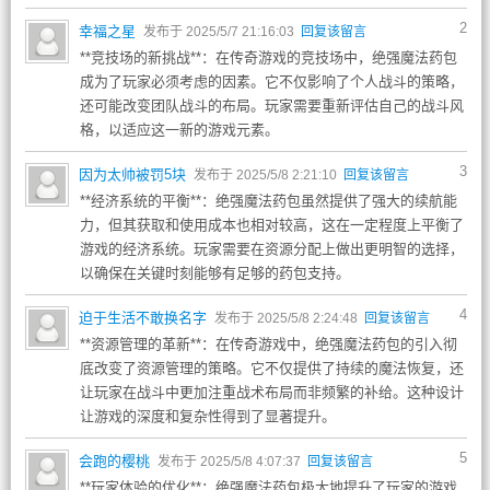
2
幸福之星
发布于 2025/5/7 21:16:03
回复该留言
**竞技场的新挑战**：在传奇游戏的竞技场中，绝强魔法药包
成为了玩家必须考虑的因素。它不仅影响了个人战斗的策略，
还可能改变团队战斗的布局。玩家需要重新评估自己的战斗风
格，以适应这一新的游戏元素。
3
因为太帅被罚5块
发布于 2025/5/8 2:21:10
回复该留言
**经济系统的平衡**：绝强魔法药包虽然提供了强大的续航能
力，但其获取和使用成本也相对较高，这在一定程度上平衡了
游戏的经济系统。玩家需要在资源分配上做出更明智的选择，
以确保在关键时刻能够有足够的药包支持。
4
迫于生活不敢换名字
发布于 2025/5/8 2:24:48
回复该留言
**资源管理的革新**：在传奇游戏中，绝强魔法药包的引入彻
底改变了资源管理的策略。它不仅提供了持续的魔法恢复，还
让玩家在战斗中更加注重战术布局而非频繁的补给。这种设计
让游戏的深度和复杂性得到了显著提升。
5
会跑的樱桃
发布于 2025/5/8 4:07:37
回复该留言
**玩家体验的优化**：绝强魔法药包极大地提升了玩家的游戏