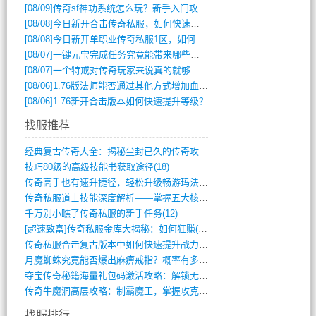
[08/09]
传奇sf神功系统怎么玩？新手入门攻略全解析
[08/08]
今日新开合击传奇私服，如何快速提升角色战力？
[08/08]
今日新开单职业传奇私服1区，如何快速升级与获取顶级装备？
[08/07]
一键元宝完成任务究竟能带来哪些超值优势？
[08/07]
一个特戒对传奇玩家来说真的就够用了吗？
[08/06]
1.76版法师能否通过其他方式增加血量？
[08/06]
1.76新开合击版本如何快速提升等级？
找服推荐
经典复古传奇大全：揭秘尘封已久的传奇攻略(348)
技巧80级的高级技能书获取途径(18)
传奇高手也有速升捷径，轻松升级畅游玛法(11)
传奇私服道士技能深度解析——掌握五大核心(956)
千万别小瞧了传奇私服的新手任务(12)
[超速致富]传奇私服金库大揭秘：如何狂赚(590)
传奇私服合击复古版本中如何快速提升战力与(917)
月魔蜘蛛究竟能否爆出麻痹戒指？概率有多大(11)
夺宝传奇秘籍海量礼包码激活攻略：解锁无限(587)
传奇牛魔洞高层攻略：制霸魔王，掌握攻克要(12)
找服排行