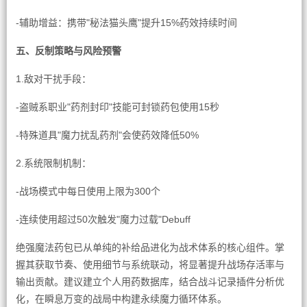
-辅助增益：携带"秘法猫头鹰"提升15%药效持续时间
五、反制策略与风险预警
1.敌对干扰手段：
-盗贼系职业"药剂封印"技能可封锁药包使用15秒
-特殊道具"魔力扰乱药剂"会使药效降低50%
2.系统限制机制：
-战场模式中每日使用上限为300个
-连续使用超过50次触发"魔力过载"Debuff
绝强魔法药包已从单纯的补给品进化为战术体系的核心组件。掌
握其获取节奏、使用细节与系统联动，将显著提升战场存活率与
输出贡献。建议建立个人用药数据库，结合战斗记录插件分析优
化，在瞬息万变的战局中构建永续魔力循环体系。