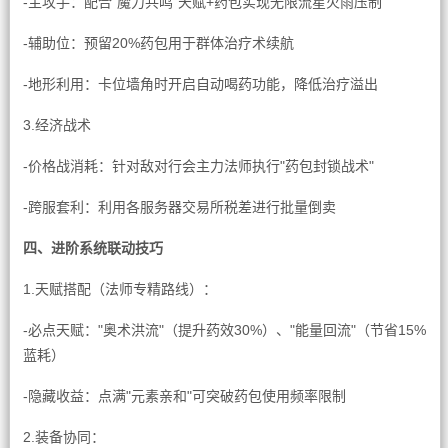
-主攻手：配合"魔力共鸣"天赋+药包实现无限流星火雨压制
-辅助位：预留20%药包用于群体治疗术续航
-地形利用：卡位墙角时开启自动喝药功能，降低治疗溢出
3.经济战术
-价格战消耗：针对敌对行会主力法师执行"药包封锁战术"
-跨服套利：利用各服务器交易所税差进行批量倒卖
四、进阶系统联动技巧
1.天赋搭配（法师专精路线）：
-必点天赋："奥术洪流"（提升药效30%）、"能量回流"（节省15%
蓝耗）
-隐藏收益：点满"元素亲和"可突破药包使用频率限制
2.装备协同：