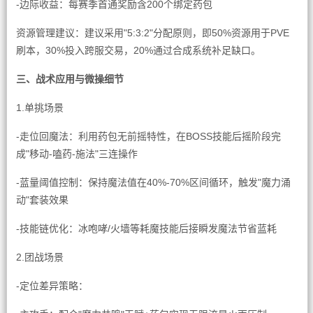
-边际收益：每赛季首通奖励含200个绑定药包
资源管理建议：建议采用"5:3:2"分配原则，即50%资源用于PVE
刷本，30%投入跨服交易，20%通过合成系统补足缺口。
三、战术应用与微操细节
1.单挑场景
-走位回魔法：利用药包无前摇特性，在BOSS技能后摇阶段完
成"移动-嗑药-施法"三连操作
-蓝量阈值控制：保持魔法值在40%-70%区间循环，触发"魔力涌
动"套装效果
-技能链优化：冰咆哮/火墙等耗魔技能后接瞬发魔法节省蓝耗
2.团战场景
-定位差异策略：